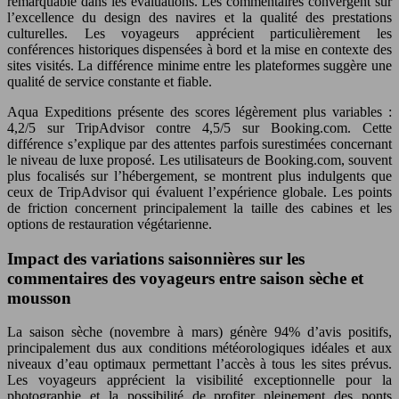
remarquable dans les évaluations. Les commentaires convergent sur
l’excellence du design des navires et la qualité des prestations
culturelles. Les voyageurs apprécient particulièrement les
conférences historiques dispensées à bord et la mise en contexte des
sites visités. La différence minime entre les plateformes suggère une
qualité de service constante et fiable.
Aqua Expeditions présente des scores légèrement plus variables :
4,2/5 sur TripAdvisor contre 4,5/5 sur Booking.com. Cette
différence s’explique par des attentes parfois surestimées concernant
le niveau de luxe proposé. Les utilisateurs de Booking.com, souvent
plus focalisés sur l’hébergement, se montrent plus indulgents que
ceux de TripAdvisor qui évaluent l’expérience globale. Les points
de friction concernent principalement la taille des cabines et les
options de restauration végétarienne.
Impact des variations saisonnières sur les
commentaires des voyageurs entre saison sèche et
mousson
La saison sèche (novembre à mars) génère 94% d’avis positifs,
principalement dus aux conditions météorologiques idéales et aux
niveaux d’eau optimaux permettant l’accès à tous les sites prévus.
Les voyageurs apprécient la visibilité exceptionnelle pour la
photographie et la possibilité de profiter pleinement des ponts