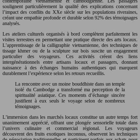
contemporaine vietnamienne et cambodgienne. Les passagers
soulignent particulièrement la qualité des explications concernant
l’impact des conflits du XXe siècle sur les populations riveraines,
créant une empathie profonde et durable selon 92% des témoignages
analysés.
Les ateliers culturels organisés à bord complètent parfaitement les
visites terrestres en permettant une pratique directe des arts locaux.
L’apprentissage de la calligraphie vietnamienne, des techniques de
tissage khmer ou de la sculpture sur bois suscite un engagement
particulier des voyageurs. Ces activités créent des liens
intergénérationnels entre artisans locaux et passagers, donnant
naissance à des échanges humains authentiques qui marquent
durablement l’expérience selon les retours recueillis.
La rencontre avec un moine bouddhiste dans un temple
isolé du Cambodge a transformé ma perception de la
spiritualité asiatique. Ces moments d’échange sincère
justifient à eux seuls le voyage selon de nombreux
témoignages.
L’immersion dans les marchés locaux constitue un autre temps fort
unanimement apprécié, offrant une plongée sensorielle totale dans
l’univers culinaire et commercial régional. Les voyageurs
découvrent des fruits exotiques inconnus, observent les techniques
de négociation traditionnelles et participent parfois aux achats pour