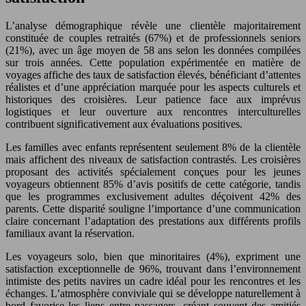
L’analyse démographique révèle une clientèle majoritairement
constituée de couples retraités (67%) et de professionnels seniors
(21%), avec un âge moyen de 58 ans selon les données compilées
sur trois années. Cette population expérimentée en matière de
voyages affiche des taux de satisfaction élevés, bénéficiant d’attentes
réalistes et d’une appréciation marquée pour les aspects culturels et
historiques des croisières. Leur patience face aux imprévus
logistiques et leur ouverture aux rencontres interculturelles
contribuent significativement aux évaluations positives.
Les familles avec enfants représentent seulement 8% de la clientèle
mais affichent des niveaux de satisfaction contrastés. Les croisières
proposant des activités spécialement conçues pour les jeunes
voyageurs obtiennent 85% d’avis positifs de cette catégorie, tandis
que les programmes exclusivement adultes déçoivent 42% des
parents. Cette disparité souligne l’importance d’une communication
claire concernant l’adaptation des prestations aux différents profils
familiaux avant la réservation.
Les voyageurs solo, bien que minoritaires (4%), expriment une
satisfaction exceptionnelle de 96%, trouvant dans l’environnement
intimiste des petits navires un cadre idéal pour les rencontres et les
échanges. L’atmosphère conviviale qui se développe naturellement à
bord favorise les liens entre passagers, créant souvent des amitiés