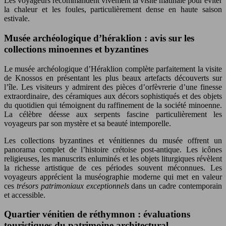
Les voyageurs recommandent vivement la visite matinale pour éviter
la chaleur et les foules, particulièrement dense en haute saison
estivale.
Musée archéologique d’héraklion : avis sur les
collections minoennes et byzantines
Le musée archéologique d’Héraklion complète parfaitement la visite
de Knossos en présentant les plus beaux artefacts découverts sur
l’île. Les visiteurs y admirent des pièces d’orfèvrerie d’une finesse
extraordinaire, des céramiques aux décors sophistiqués et des objets
du quotidien qui témoignent du raffinement de la société minoenne.
La célèbre déesse aux serpents fascine particulièrement les
voyageurs par son mystère et sa beauté intemporelle.
Les collections byzantines et vénitiennes du musée offrent un
panorama complet de l’histoire crétoise post-antique. Les icônes
religieuses, les manuscrits enluminés et les objets liturgiques révèlent
la richesse artistique de ces périodes souvent méconnues. Les
voyageurs apprécient la muséographie moderne qui met en valeur
ces
trésors patrimoniaux exceptionnels
dans un cadre contemporain
et accessible.
Quartier vénitien de réthymnon : évaluations
touristiques du patrimoine architectural