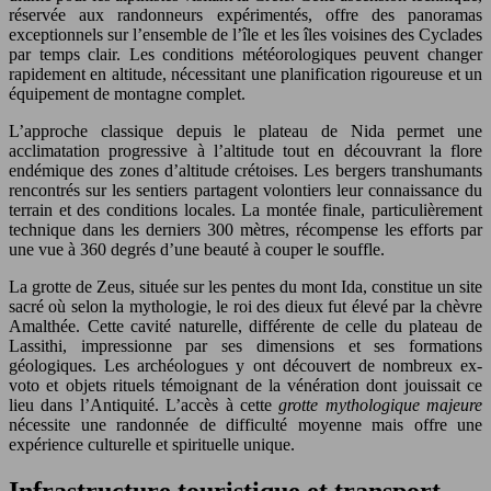
réservée aux randonneurs expérimentés, offre des panoramas
exceptionnels sur l’ensemble de l’île et les îles voisines des Cyclades
par temps clair. Les conditions météorologiques peuvent changer
rapidement en altitude, nécessitant une planification rigoureuse et un
équipement de montagne complet.
L’approche classique depuis le plateau de Nida permet une
acclimatation progressive à l’altitude tout en découvrant la flore
endémique des zones d’altitude crétoises. Les bergers transhumants
rencontrés sur les sentiers partagent volontiers leur connaissance du
terrain et des conditions locales. La montée finale, particulièrement
technique dans les derniers 300 mètres, récompense les efforts par
une vue à 360 degrés d’une beauté à couper le souffle.
La grotte de Zeus, située sur les pentes du mont Ida, constitue un site
sacré où selon la mythologie, le roi des dieux fut élevé par la chèvre
Amalthée. Cette cavité naturelle, différente de celle du plateau de
Lassithi, impressionne par ses dimensions et ses formations
géologiques. Les archéologues y ont découvert de nombreux ex-
voto et objets rituels témoignant de la vénération dont jouissait ce
lieu dans l’Antiquité. L’accès à cette
grotte mythologique majeure
nécessite une randonnée de difficulté moyenne mais offre une
expérience culturelle et spirituelle unique.
Infrastructure touristique et transport