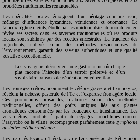
produisent des variétés autochtones aux saveurs complexes et aux
propriétés nutritionnelles remarquables.
Les spécialités locales témoignent d’un héritage culinaire riche,
mélange d’influences byzantines, vénitiennes et ottomanes. Le
fameux régime crétois, étudié par les nutritionnistes du monde entier,
révèle ses secrets dans les tavernes traditionnelles où les produits
locaux sont sublimés par des recettes ancestrales. La fraîcheur des
ingrédients, cultivés selon des méthodes respectueuses de
l’environnement, garantit des saveurs authentiques et une qualité
gustative exceptionnelle.
Les voyageurs découvrent une gastronomie où chaque
plat raconte l’histoire d’un terroir préservé et d’un
savoir-faire transmis de génération en génération.
Les fromages crétois, notamment le célèbre graviera et l’anthotyros,
révèlent la richesse pastorale de l’île et l’expertise fromagère locale.
Ces productions artisanales, élaborées selon des méthodes
traditionnelles, offrent des goûts uniques liés aux plantes
aromatiques consommées par les troupeaux en transhumance. Les
vins crétois, produits à partir de cépages autochtones comme
l’assyrtiko ou le vilana, accompagnent parfaitement cette
symphonie
gustative méditerranéenne
.
Les marchés locaux d’Héraklion, de La Canée ou de Réthymnon