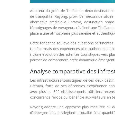
Au cœur du golfe de Thaïlande, deux destinations b
de tranquillité. Rayong, province méconnue sit
alternative crédible à Pattaya, destination phar
témoignages de voyageurs révèlent une Thaïlande di
place à une atmosphère plus sereine et authentiqu
Cette tendance soulève des questions pertinentes s
ils désormais des expériences plus authentiques, loi
il d’une évolution des attentes touristiques vers plu
permet de comprendre cette dynamique émergente qu
Analyse comparative des infrast
Les infrastructures touristiques de ces deux dest
Pattaya, forte de ses décennies d’expérience dan
avec plus de 800 établissements hôteliers recensé
concurrence féroce qui bénéficie aux visiteurs en ter
Rayong adopte une approche plus mesurée du dév
d’hébergement, privilégiant la qualité à la quanti