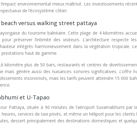
et l’impact environnemental mieux maîtrisé. Les investissements réce
respectueux de l’écosystème côtier.
beach versus walking street pattaya
ayongaise du tourisme balnéaire. Cette plage de 4 kilomètres accuei
pour préserver l’intimité des visiteurs. L’architecture respecte le
 hauteur intégrés harmonieusement dans la végétation tropicale. Les
es prestations haut de gamme.
,6 kilomètre plus de 50 bars, restaurants et centres de divertissemen
e mais génère aussi des nuisances sonores significatives.
L’offre h
ablissements insonorisés, mais les tarifs peuvent atteindre 15 000 ba
uence.
rnabhumi et U-Tapao
 pour Pattaya, située à 90 minutes de l’aéroport Suvarnabhumi par la
s heures, services de taxi privés, et même un héliport pour les clients 
utes, dessert principalement des destinations domestiques et quelqu