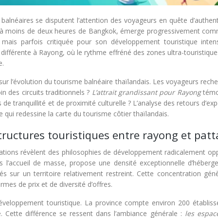
alnéaires se disputent l’attention des voyageurs en quête d’authenti
uée à moins de deux heures de Bangkok, émerge progressivement co
e mais parfois critiquée pour son développement touristique intens
fférente à Rayong, où le rythme effréné des zones ultra-touristiques
e.
ur l’évolution du tourisme balnéaire thaïlandais. Les voyageurs rech
n des circuits traditionnels ?
L’attrait grandissant pour Rayong
témo
s de tranquillité et de proximité culturelle ? L’analyse des retours d’ex
i redessine la carte du tourisme côtier thaïlandais.
ructures touristiques entre rayong et patt
inations révèlent des philosophies de développement radicalement op
s l’accueil de masse, propose une densité exceptionnelle d’héberg
s sur un territoire relativement restreint. Cette concentration gén
mes de prix et de diversité d’offres.
eloppement touristique. La province compte environ 200 établis
té. Cette différence se ressent dans l’ambiance générale :
les espac