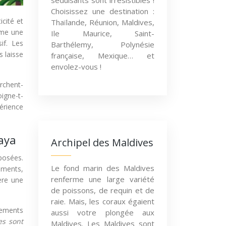
séduisants sont irrésistibles !
Choisissez une destination :
cité et
Thaïlande, Réunion, Maldives,
mme une
Ile Maurice, Saint-
if. Les
Barthélemy, Polynésie
 laisse
française, Mexique… et
envolez-vous !
erchent-
igne-t-
périence
aya
Archipel des Maldives
posées.
Le fond marin des Maldives
ements,
renferme une large variété
ère une
de poissons, de requin et de
raie. Mais, les coraux égaient
sements
aussi votre plongée aux
es sont
Maldives. Les Maldives sont