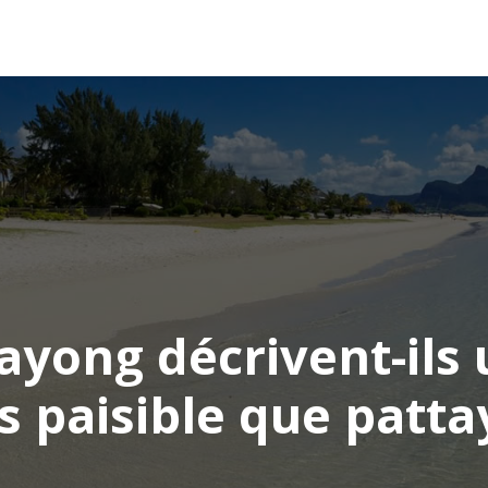
AFRIQUE
ASIE
AMÉRIQUE
EUROPE
rayong décrivent-ils
s paisible que patta