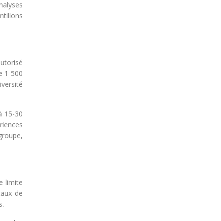
nalyses
tillons
utorisé
e 1 500
versité
à 15-30
riences
groupe,
e limite
taux de
s.