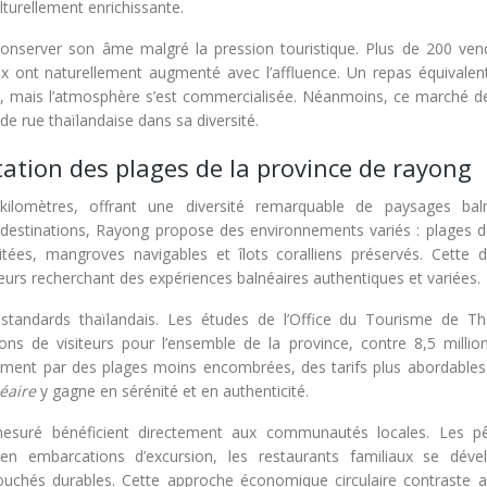
lturellement enrichissante.
conserver son âme malgré la pression touristique. Plus de 200 ven
ix ont naturellement augmenté avec l’affluence. Un repas équivalen
nte, mais l’atmosphère s’est commercialisée. Néanmoins, ce marché 
de rue thaïlandaise dans sa diversité.
ation des plages de la province de rayong
ilomètres, offrant une diversité remarquable de paysages baln
destinations, Rayong propose des environnements variés : plages d
tées, mangroves navigables et îlots coralliens préservés. Cette di
eurs recherchant des expériences balnéaires authentiques et variées.
tandards thaïlandais. Les études de l’Office du Tourisme de Th
ions de visiteurs pour l’ensemble de la province, contre 8,5 millio
ètement par des plages moins encombrées, des tarifs plus abordables
néaire
y gagne en sérénité et en authenticité.
suré bénéficient directement aux communautés locales. Les p
en embarcations d’excursion, les restaurants familiaux se déve
ébouchés durables. Cette approche économique circulaire contraste a