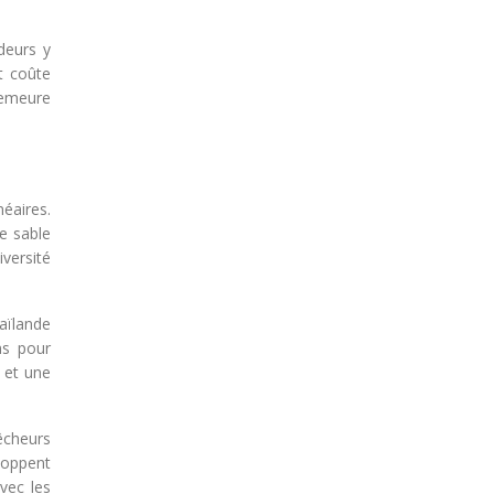
deurs y
t coûte
demeure
éaires.
e sable
versité
aïlande
ns pour
 et une
êcheurs
loppent
vec les