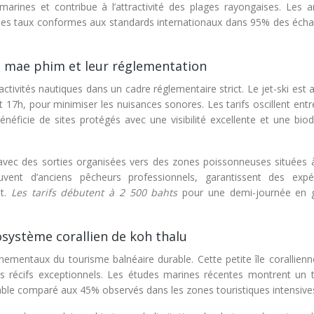
-marines et contribue à l’attractivité des plages rayongaises. Les a
des taux conformes aux standards internationaux dans 95% des échan
m mae phim et leur réglementation
ités nautiques dans un cadre réglementaire strict. Le jet-ski est a
17h, pour minimiser les nuisances sonores. Les tarifs oscillent entr
éficie de sites protégés avec une visibilité excellente et une biodi
avec des sorties organisées vers des zones poissonneuses situées 
vent d’anciens pêcheurs professionnels, garantissent des expé
nt.
Les tarifs débutent à 2 500 bahts
pour une demi-journée en 
système corallien de koh thalu
nementaux du tourisme balnéaire durable. Cette petite île corallienn
ses récifs exceptionnels. Les études marines récentes montrent un 
ble comparé aux 45% observés dans les zones touristiques intensive