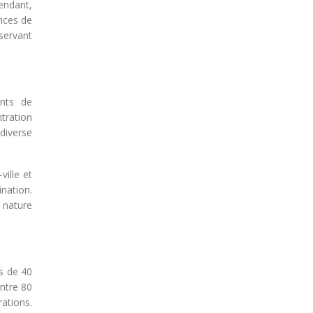
endant,
vices de
éservant
ents de
tration
 diverse
ille et
ination.
s nature
s de 40
entre 80
ations.