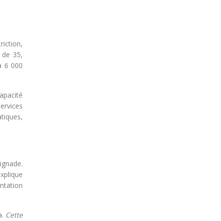
riction,
 de 35,
 à 6 000
capacité
ervices
tiques,
aignade.
xplique
ntation
a.
Cette