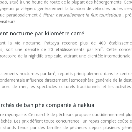
pao, situé à une heure de route de la plupart des hébergements. Cep
voyageurs privilégient généralement la location de véhicules ou les ser
tribue paradoxalement à
filtrer naturellement le flux touristique
, pr
isiteurs.
ent nocturne par kilomètre carré
rnant la vie nocturne. Pattaya recense plus de 400 établissem
és, soit une densité de 20 établissements par km². Cette concen
oratoire de la nightlife tropicale, attirant une clientèle internationale
sements nocturnes par km², répartis principalement dans le centre-v
 fondamentale influence directement l’atmosphère générale de la dest
 bord de mer, les spectacles culturels traditionnels et les activité
marchés de ban phe comparée à naklua
naire rayongaise. Ce marché de pêcheurs propose quotidiennement plu
pêchés. Les prix défient toute concurrence : un repas complet coûte 
es stands tenus par des familles de pêcheurs depuis plusieurs génér