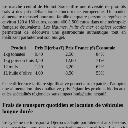
Le marché central de Houmt Souk offre une diversité de produits
frais à des prix défiant toute concurrence européenne. Un panier
alimentaire mensuel pour une famille de quatre personnes représente
environ 120 à 150 euros, contre 400 à 500 euros dans une métropole
française équivalente.
Les légumes, fruits de mer et épices locales
permettent de découvrir une gastronomie authentique tout en
maîtrisant parfaitement son budget.
Produit
Prix Djerba (€)
Prix France (€)
Économie
1kg tomates
0,40
2,50
84%
1kg poisson frais
3,50
12,00
71%
12 œufs
1,20
3,20
62%
1L huile d’olive
4,00
8,50
53%
Cette différence tarifaire significative permet aux expatriés d’adopter
une alimentation plus qualitative, privilégiant les produits bio locaux
et les spécialités régionales sans impact budgétaire négatif.
Frais de transport quotidien et location de véhicules
longue durée
Le système de transport à Djerba s’adapte parfaitement aux besoins
des expatriés avec des coûts particulièrement maîtrisés. Les taxis