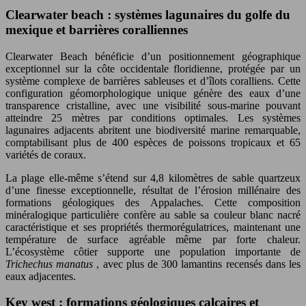
Clearwater beach : systèmes lagunaires du golfe du
mexique et barrières coralliennes
Clearwater Beach bénéficie d’un positionnement géographique
exceptionnel sur la côte occidentale floridienne, protégée par un
système complexe de barrières sableuses et d’îlots coralliens. Cette
configuration géomorphologique unique génère des eaux d’une
transparence cristalline, avec une visibilité sous-marine pouvant
atteindre 25 mètres par conditions optimales. Les systèmes
lagunaires adjacents abritent une biodiversité marine remarquable,
comptabilisant plus de 400 espèces de poissons tropicaux et 65
variétés de coraux.
La plage elle-même s’étend sur 4,8 kilomètres de sable quartzeux
d’une finesse exceptionnelle, résultat de l’érosion millénaire des
formations géologiques des Appalaches. Cette composition
minéralogique particulière confère au sable sa couleur blanc nacré
caractéristique et ses propriétés thermorégulatrices, maintenant une
température de surface agréable même par forte chaleur.
L’écosystème côtier supporte une population importante de
Trichechus manatus
, avec plus de 300 lamantins recensés dans les
eaux adjacentes.
Key west : formations géologiques calcaires et