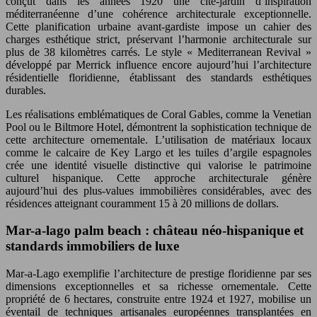
conçut dans les années 1920 une cité-jardin d’inspiration
méditerranéenne d’une cohérence architecturale exceptionnelle.
Cette planification urbaine avant-gardiste impose un cahier des
charges esthétique strict, préservant l’harmonie architecturale sur
plus de 38 kilomètres carrés. Le style « Mediterranean Revival »
développé par Merrick influence encore aujourd’hui l’architecture
résidentielle floridienne, établissant des standards esthétiques
durables.
Les réalisations emblématiques de Coral Gables, comme la Venetian
Pool ou le Biltmore Hotel, démontrent la sophistication technique de
cette architecture ornementale. L’utilisation de matériaux locaux
comme le calcaire de Key Largo et les tuiles d’argile espagnoles
crée une identité visuelle distinctive qui valorise le patrimoine
culturel hispanique. Cette approche architecturale génère
aujourd’hui des plus-values immobilières considérables, avec des
résidences atteignant couramment 15 à 20 millions de dollars.
Mar-a-lago palm beach : château néo-hispanique et
standards immobiliers de luxe
Mar-a-Lago exemplifie l’architecture de prestige floridienne par ses
dimensions exceptionnelles et sa richesse ornementale. Cette
propriété de 6 hectares, construite entre 1924 et 1927, mobilise un
éventail de techniques artisanales européennes transplantées en