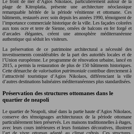
Le front de mer d’Agios Nikolaos, particulièrement autour de la
plage de Kitroplatia, présente une architecture néoclassique
remarquable héritée de la période vénitienne et ottomane. Ces
bâtiments, restaurés avec soin depuis les années 1990, témoignent de
l’importance commerciale historique de la ville. Les façades colorées
aux tons ocre et terre de Sienne, ornées de balcons en fer forgé et
d’arcades élégantes, créent une atmosphère méditerranéenne
authentique qui séduit les visiteurs.
La préservation de ce patrimoine architectural a nécessité des
investissements considérables de la part des autorités locales et de
l’Union européenne. Le programme de rénovation urbaine, lancé en
2015, a permis la restauration de plus de 150 bâtiments historiques.
Cette démarche de
valorisation patrimoniale
contribue directement à
l’attractivité touristique d’Agios Nikolaos, différenciant la ville
d’autres destinations balnéaires méditerranéennes plus standardisées.
Préservation des structures ottomanes dans le
quartier de neapoli
Le quartier de Neapoli, situé dans la partie haute d’Agios Nikolaos,
conserve des témoignages architecturaux de la période ottomane
particulièrement bien préservés. Les maisons traditionnelles à étages,
avec leurs cours intérieures et leurs fontaines décoratives, illustrent
l’art de vivre ottoman adapté au climat crétois. Ces structures,