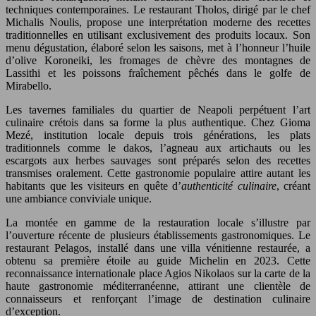
techniques contemporaines. Le restaurant Tholos, dirigé par le chef
Michalis Noulis, propose une interprétation moderne des recettes
traditionnelles en utilisant exclusivement des produits locaux. Son
menu dégustation, élaboré selon les saisons, met à l’honneur l’huile
d’olive Koroneiki, les fromages de chèvre des montagnes de
Lassithi et les poissons fraîchement pêchés dans le golfe de
Mirabello.
Les tavernes familiales du quartier de Neapoli perpétuent l’art
culinaire crétois dans sa forme la plus authentique. Chez Gioma
Mezé, institution locale depuis trois générations, les plats
traditionnels comme le dakos, l’agneau aux artichauts ou les
escargots aux herbes sauvages sont préparés selon des recettes
transmises oralement. Cette gastronomie populaire attire autant les
habitants que les visiteurs en quête d’
authenticité culinaire
, créant
une ambiance conviviale unique.
La montée en gamme de la restauration locale s’illustre par
l’ouverture récente de plusieurs établissements gastronomiques. Le
restaurant Pelagos, installé dans une villa vénitienne restaurée, a
obtenu sa première étoile au guide Michelin en 2023. Cette
reconnaissance internationale place Agios Nikolaos sur la carte de la
haute gastronomie méditerranéenne, attirant une clientèle de
connaisseurs et renforçant l’image de destination culinaire
d’exception.