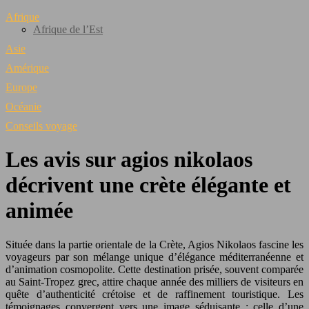
Afrique
Afrique de l’Est
Asie
Amérique
Europe
Océanie
Conseils voyage
Les avis sur agios nikolaos
décrivent une crète élégante et
animée
Située dans la partie orientale de la Crète, Agios Nikolaos fascine les
voyageurs par son mélange unique d’élégance méditerranéenne et
d’animation cosmopolite. Cette destination prisée, souvent comparée
au Saint-Tropez grec, attire chaque année des milliers de visiteurs en
quête d’authenticité crétoise et de raffinement touristique. Les
témoignages convergent vers une image séduisante : celle d’une