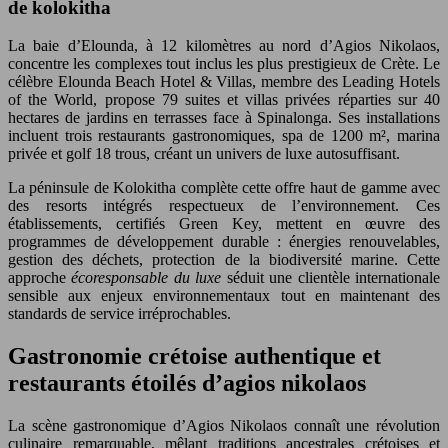
de kolokitha
La baie d’Elounda, à 12 kilomètres au nord d’Agios Nikolaos,
concentre les complexes tout inclus les plus prestigieux de Crète. Le
célèbre Elounda Beach Hotel & Villas, membre des Leading Hotels
of the World, propose 79 suites et villas privées réparties sur 40
hectares de jardins en terrasses face à Spinalonga. Ses installations
incluent trois restaurants gastronomiques, spa de 1200 m², marina
privée et golf 18 trous, créant un univers de luxe autosuffisant.
La péninsule de Kolokitha complète cette offre haut de gamme avec
des resorts intégrés respectueux de l’environnement. Ces
établissements, certifiés Green Key, mettent en œuvre des
programmes de développement durable : énergies renouvelables,
gestion des déchets, protection de la biodiversité marine. Cette
approche
écoresponsable du luxe
séduit une clientèle internationale
sensible aux enjeux environnementaux tout en maintenant des
standards de service irréprochables.
Gastronomie crétoise authentique et
restaurants étoilés d’agios nikolaos
La scène gastronomique d’Agios Nikolaos connaît une révolution
culinaire remarquable, mêlant traditions ancestrales crétoises et