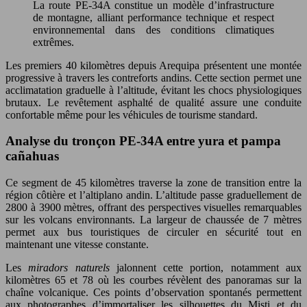
La route PE-34A constitue un modèle d’infrastructure
de montagne, alliant performance technique et respect
environnemental dans des conditions climatiques
extrêmes.
Les premiers 40 kilomètres depuis Arequipa présentent une montée
progressive à travers les contreforts andins. Cette section permet une
acclimatation graduelle à l’altitude, évitant les chocs physiologiques
brutaux. Le revêtement asphalté de qualité assure une conduite
confortable même pour les véhicules de tourisme standard.
Analyse du tronçon PE-34A entre yura et pampa
cañahuas
Ce segment de 45 kilomètres traverse la zone de transition entre la
région côtière et l’altiplano andin. L’altitude passe graduellement de
2800 à 3900 mètres, offrant des perspectives visuelles remarquables
sur les volcans environnants. La largeur de chaussée de 7 mètres
permet aux bus touristiques de circuler en sécurité tout en
maintenant une vitesse constante.
Les
miradors naturels
jalonnent cette portion, notamment aux
kilomètres 65 et 78 où les courbes révèlent des panoramas sur la
chaîne volcanique. Ces points d’observation spontanés permettent
aux photographes d’immortaliser les silhouettes du Misti et du