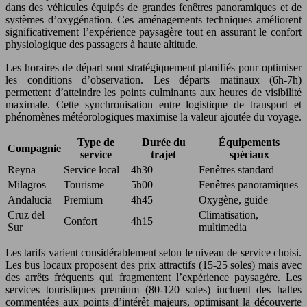
dans des véhicules équipés de grandes fenêtres panoramiques et de
systèmes d’oxygénation. Ces aménagements techniques améliorent
significativement l’expérience paysagère tout en assurant le confort
physiologique des passagers à haute altitude.
Les horaires de départ sont stratégiquement planifiés pour optimiser
les conditions d’observation. Les départs matinaux (6h-7h)
permettent d’atteindre les points culminants aux heures de visibilité
maximale. Cette synchronisation entre logistique de transport et
phénomènes météorologiques maximise la valeur ajoutée du voyage.
Type de
Durée du
Équipements
Compagnie
service
trajet
spéciaux
Reyna
Service local
4h30
Fenêtres standard
Milagros
Tourisme
5h00
Fenêtres panoramiques
Andalucia
Premium
4h45
Oxygène, guide
Cruz del
Climatisation,
Confort
4h15
Sur
multimedia
Les tarifs varient considérablement selon le niveau de service choisi.
Les bus locaux proposent des prix attractifs (15-25 soles) mais avec
des arrêts fréquents qui fragmentent l’expérience paysagère. Les
services touristiques premium (80-120 soles) incluent des haltes
commentées aux points d’intérêt majeurs, optimisant la découverte