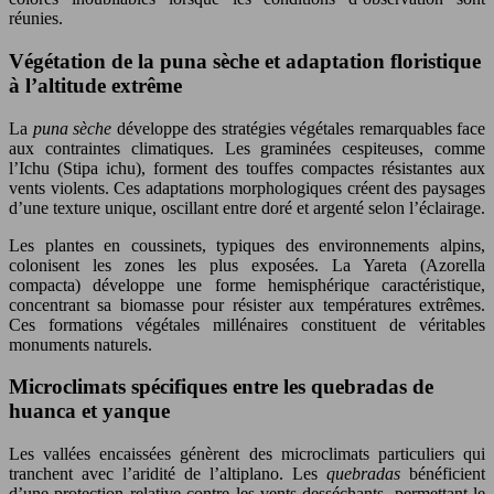
réunies.
Végétation de la puna sèche et adaptation floristique
à l’altitude extrême
La
puna sèche
développe des stratégies végétales remarquables face
aux contraintes climatiques. Les graminées cespiteuses, comme
l’Ichu (Stipa ichu), forment des touffes compactes résistantes aux
vents violents. Ces adaptations morphologiques créent des paysages
d’une texture unique, oscillant entre doré et argenté selon l’éclairage.
Les plantes en coussinets, typiques des environnements alpins,
colonisent les zones les plus exposées. La Yareta (Azorella
compacta) développe une forme hemisphérique caractéristique,
concentrant sa biomasse pour résister aux températures extrêmes.
Ces formations végétales millénaires constituent de véritables
monuments naturels.
Microclimats spécifiques entre les quebradas de
huanca et yanque
Les vallées encaissées génèrent des microclimats particuliers qui
tranchent avec l’aridité de l’altiplano. Les
quebradas
bénéficient
d’une protection relative contre les vents desséchants, permettant le