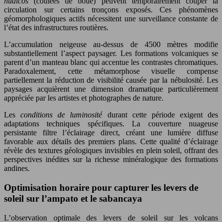
huaicos
(coulées de boue) peuvent temporairement couper la
circulation sur certains tronçons exposés. Ces phénomènes
géomorphologiques actifs nécessitent une surveillance constante de
l’état des infrastructures routières.
L’accumulation neigeuse au-dessus de 4500 mètres modifie
substantiellement l’aspect paysager. Les formations volcaniques se
parent d’un manteau blanc qui accentue les contrastes chromatiques.
Paradoxalement, cette métamorphose visuelle compense
partiellement la réduction de visibilité causée par la nébulosité. Les
paysages acquièrent une dimension dramatique particulièrement
appréciée par les artistes et photographes de nature.
Les
conditions de luminosité
durant cette période exigent des
adaptations techniques spécifiques. La couverture nuageuse
persistante filtre l’éclairage direct, créant une lumière diffuse
favorable aux détails des premiers plans. Cette qualité d’éclairage
révèle des textures géologiques invisibles en plein soleil, offrant des
perspectives inédites sur la richesse minéralogique des formations
andines.
Optimisation horaire pour capturer les levers de
soleil sur l’ampato et le sabancaya
L’observation optimale des levers de soleil sur les volcans