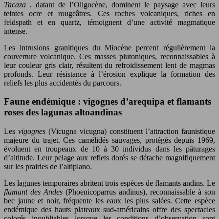
Tacaza
, datant de l’Oligocène, dominent le paysage avec leurs
teintes ocre et rougeâtres. Ces roches volcaniques, riches en
feldspath et en quartz, témoignent d’une activité magmatique
intense.
Les intrusions granitiques du Miocène percent régulièrement la
couverture volcanique. Ces masses plutoniques, reconnaissables à
leur couleur gris clair, résultent du refroidissement lent de magmas
profonds. Leur résistance à l’érosion explique la formation des
reliefs les plus accidentés du parcours.
Faune endémique : vigognes d’arequipa et flamants
roses des lagunas altoandinas
Les
vigognes
(Vicugna vicugna) constituent l’attraction faunistique
majeure du trajet. Ces camélidés sauvages, protégés depuis 1969,
évoluent en troupeaux de 10 à 30 individus dans les pâturages
d’altitude. Leur pelage aux reflets dorés se détache magnifiquement
sur les prairies de l’altiplano.
Les lagunes temporaires abritent trois espèces de flamants andins. Le
flamant des Andes
(Phoenicoparrus andinus), reconnaissable à son
bec jaune et noir, fréquente les eaux les plus salées. Cette espèce
endémique des hauts plateaux sud-américains offre des spectacles
colorés inoubliables lorsque les conditions d’observation sont