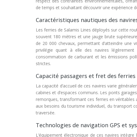
respect des contraintes environnementales, offran
de temps et souhaitant découvrir une expérience d
Caractéristiques nautiques des navires 
Les ferries de Salamis Lines déployés sur cette r
souvent 180 mètres et une jauge brute supérieure
de 20 000 chevaux, permettant d’atteindre une vi
privilégie quant à elle des navires légèremen
consommation de carburant et les émissions pol
strictes.
Capacité passagers et fret des ferri
La capacité d’accueil de ces navires varie général
cabines et d’espaces communs. Les ponts garages pe
remorques, transformant ces ferries en véritables
aux besoins du tourisme individuel, du transport co
traversée.
Technologies de navigation GPS et s
L’équipement électronique de ces navires intègre l