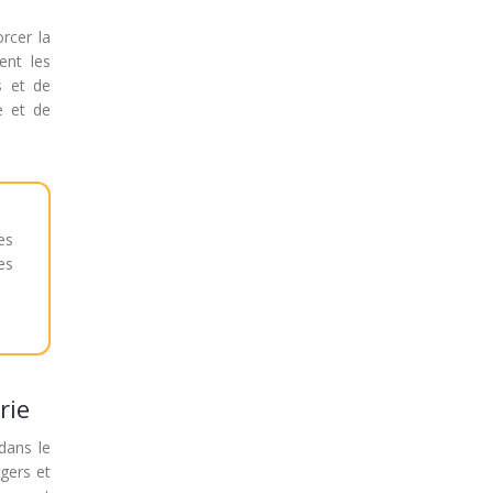
orcer la
ent les
s et de
e et de
es
es
rie
dans le
gers et