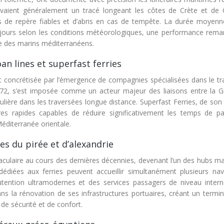
ivaient généralement un tracé longeant les côtes de Crète et de 
s de repère fiables et d’abris en cas de tempête. La durée moyenn
nq jours selon les conditions météorologiques, une performance rema
ue des marins méditerranéens.
 lines et superfast ferries
st concrétisée par l’émergence de compagnies spécialisées dans le tr
72, s’est imposée comme un acteur majeur des liaisons entre la G
ulière dans les traversées longue distance. Superfast Ferries, de son
res rapides capables de réduire significativement les temps de pa
éditerranée orientale.
es du pirée et d’alexandrie
culaire au cours des dernières décennies, devenant l’un des hubs ma
 dédiées aux ferries peuvent accueillir simultanément plusieurs nav
ention ultramodernes et des services passagers de niveau interna
s la rénovation de ses infrastructures portuaires, créant un termina
de sécurité et de confort.