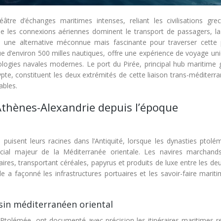
âtre d’échanges maritimes intenses, reliant les civilisations gre
que les connexions aériennes dominent le transport de passagers, la 
e une alternative méconnue mais fascinante pour traverser cette 
ue d’environ 500 milles nautiques, offre une expérience de voyage un
logies navales modernes. Le port du Pirée, principal hub maritime g
Égypte, constituent les deux extrémités de cette liaison trans-méditer
ables.
 Athènes-Alexandrie depuis l’époque
 puisent leurs racines dans l’Antiquité, lorsque les dynasties ptolé
cial majeur de la Méditerranée orientale. Les navires marchand
naires, transportant céréales, papyrus et produits de luxe entre les deu
e a façonné les infrastructures portuaires et les savoir-faire marit
in méditerranéen oriental
tolémée, ont documenté avec précision les itinéraires maritimes rel