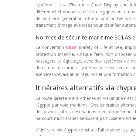
système
(Electronic Chart Display and I
ECDIS
différentiel et données météorologiques en temps r
de dernière génération offrent une portée de d
traitement d’image avancées pour identifier automa
Normes de sécurité maritime SOLAS a
La convention
(Safety of Life at Sea) imp
SOLAS
protection incendie. Chaque ferry doit disposer
passagers et équipage, avec des systèmes de mi
détecteurs de fumée, systèmes de sprinklers et p
exercices d’évacuation réguliers et une formation 
Itinéraires alternatifs via chypr
La route directe entre Athènes et Alexandrie n’est 
l’Égypte par voie maritime. Des itinéraires altern
découvrir d’autres destinations méditerranéennes
parcours multi-étapes séduisent particulièrement l
L’itinéraire via Chypre constitue l’alternative la p