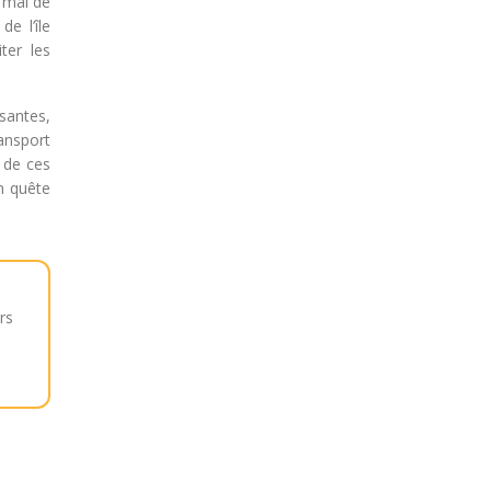
u mal de
e l’île
ter les
santes,
ansport
é de ces
en quête
rs