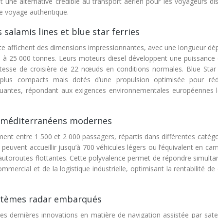
t une alternative crédible au transport aérien pour les voyageurs di
e voyage authentique.
salamis lines et blue star ferries
oute affichent des dimensions impressionnantes, avec une longueur dé
 à 25 000 tonnes. Leurs moteurs diesel développent une puissance 
tesse de croisière de 22 nœuds en conditions normales. Blue Star 
t plus compacts mais dotés d’une propulsion optimisée pour réd
luantes, répondant aux exigences environnementales européennes l
es méditerranéens modernes
ement entre 1 500 et 2 000 passagers, répartis dans différentes catég
uvent accueillir jusqu’à 700 véhicules légers ou l’équivalent en cam
 autoroutes flottantes. Cette polyvalence permet de répondre simult
mmercial et de la logistique industrielle, optimisant la rentabilité d
ystèmes radar embarqués
es dernières innovations en matière de navigation assistée par satel