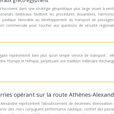
téraux gréco-égyptiens
’inscrivent dans une stratégie géopolitique plus large visant à renf
nariats bilatéraux facilitent les procédures douanières, harmonis
 juridique favorable au développement du transport de passager
ion commerciale pour toucher aux questions de sécurité régional
gypte représentent bien plus qu’un simple service de transport : ell
re l’Europe et l’Afrique, perpétuant une tradition millénaire d’échang
erries opérant sur la route Athènes-Alexand
 Alexandrie représentent l’aboutissement de décennies d’innovation 
ants des mers
conjuguent performance nautique, confort des passa