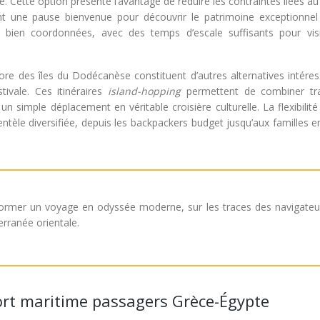
. Cette option présente l’avantage de réduire les contraintes liées a
t une pause bienvenue pour découvrir le patrimoine exceptionnel d
 bien coordonnées, avec des temps d’escale suffisants pour visi
re des îles du Dodécanèse constituent d’autres alternatives intéres
tivale. Ces itinéraires
island-hopping
permettent de combiner tr
un simple déplacement en véritable croisière culturelle. La flexibilit
ntèle diversifiée, depuis les backpackers budget jusqu’aux familles 
ansformer un voyage en odyssée moderne, sur les traces des navigateu
erranée orientale.
rt maritime passagers Grèce-Égypte