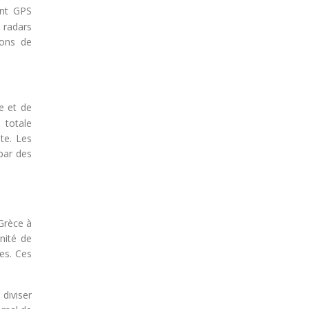
ent GPS
s radars
ions de
e et de
 totale
te. Les
par des
 Grèce à
unité de
es. Ces
 diviser