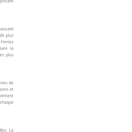
sposant
passant
de plus
Ferries
uire la
es plus
ories de
ions et
anément
e chaque
lite. Le