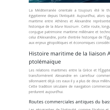
La Méditerranée orientale a toujours été le thé
égyptienne depuis l’Antiquité. Aujourd’hui, alors 
maritime entre Athènes et Alexandrie représent
historique de la
Mare Nostrum
. Cette route, long
conjugue patrimoine maritime millénaire et techno
celui d’Alexandrie, porte d’entrée historique de l’
aux enjeux géopolitiques et économiques considér
Histoire maritime de la liaison
ptolémaïque
Les relations maritimes entre la Grèce et l’Égypte
transformèrent Alexandrie en carrefour commer
sillonnaient déjà ces eaux il y a plus de deux millé
Cette tradition séculaire de navigation commercial
perdurent aujourd’hui.
Routes commerciales antiques du bass
Les géographes de l’Antiquité, comme Strabon et P