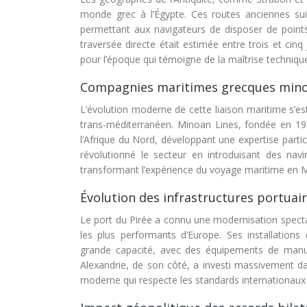
monde grec à l’Égypte. Ces routes anciennes su
permettant aux navigateurs de disposer de point
traversée directe était estimée entre trois et ci
pour l’époque qui témoigne de la maîtrise techniq
Compagnies maritimes grecques minoan
L’évolution moderne de cette liaison maritime s’e
trans-méditerranéen. Minoan Lines, fondée en 19
l’Afrique du Nord, développant une expertise partic
révolutionné le secteur en introduisant des navi
transformant l’expérience du voyage maritime en M
Évolution des infrastructures portuair
Le port du Pirée a connu une modernisation specta
les plus performants d’Europe. Ses installations
grande capacité, avec des équipements de manut
Alexandrie, de son côté, a investi massivement dan
moderne qui respecte les standards internationaux 