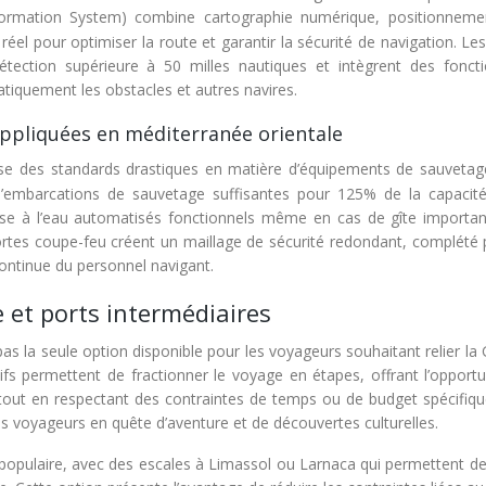
nformation System) combine cartographie numérique, positionnem
éel pour optimiser la route et garantir la sécurité de navigation. Le
étection supérieure à 50 milles nautiques et intègrent des fonct
tiquement les obstacles et autres navires.
ppliquées en méditerranée orientale
ose des standards drastiques en matière d’équipements de sauvetag
 d’embarcations de sauvetage suffisantes pour 125% de la capacité
se à l’eau automatisés fonctionnels même en cas de gîte importan
ortes coupe-feu créent un maillage de sécurité redondant, complété 
continue du personnel navigant.
e et ports intermédiaires
pas la seule option disponible pour les voyageurs souhaitant relier la
atifs permettent de fractionner le voyage en étapes, offrant l’opport
 tout en respectant des contraintes de temps ou de budget spécifiqu
es voyageurs en quête d’aventure et de découvertes culturelles.
lus populaire, avec des escales à Limassol ou Larnaca qui permettent de