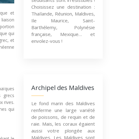
séduisants sont irrésistibles !
Choisissez une destination :
cque et
Thaïlande, Réunion, Maldives,
liaison
Ile Maurice, Saint-
portion
Barthélemy, Polynésie
ique qui
française, Mexique… et
rec, et
envolez-vous !
ranéenne
Archipel des Maldives
maïques
s grecs
x rives.
Le fond marin des Maldives
imes qui
renferme une large variété
de poissons, de requin et de
raie. Mais, les coraux égaient
aussi votre plongée aux
Maldives. Les Maldives sont
iant le