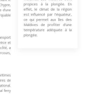
propices à la plongée. En
Chypre,
effet, le climat de la région
e d’une
est influencé par l’équateur,
rquable
ce qui permet aux îles des
Maldives de profiter d’une
température adéquate à la
plongée.
ansport
rèce et
 côté, a
rcours,
ritimes
ires de
tional.
l ferry