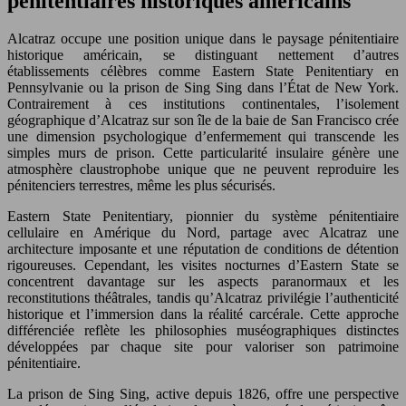
pénitentiaires historiques américains
Alcatraz occupe une position unique dans le paysage pénitentiaire
historique américain, se distinguant nettement d’autres
établissements célèbres comme Eastern State Penitentiary en
Pennsylvanie ou la prison de Sing Sing dans l’État de New York.
Contrairement à ces institutions continentales, l’isolement
géographique d’Alcatraz sur son île de la baie de San Francisco crée
une dimension psychologique d’enfermement qui transcende les
simples murs de prison. Cette particularité insulaire génère une
atmosphère claustrophobe unique que ne peuvent reproduire les
pénitenciers terrestres, même les plus sécurisés.
Eastern State Penitentiary, pionnier du système pénitentiaire
cellulaire en Amérique du Nord, partage avec Alcatraz une
architecture imposante et une réputation de conditions de détention
rigoureuses. Cependant, les visites nocturnes d’Eastern State se
concentrent davantage sur les aspects paranormaux et les
reconstitutions théâtrales, tandis qu’Alcatraz privilégie l’authenticité
historique et l’immersion dans la réalité carcérale. Cette approche
différenciée reflète les philosophies muséographiques distinctes
développées par chaque site pour valoriser son patrimoine
pénitentiaire.
La prison de Sing Sing, active depuis 1826, offre une perspective