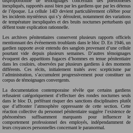
disproportionné de témoignages concernant des phénomènes
inexpliqués, rapportés aussi bien par les gardiens que par les détenus
de l’époque. La cellule 14D devient particulièrement célèbre pour
les incidents mystérieux qui s’y déroulent, notamment des variations
de température inexpliquées et des bruits nocturnes perturbants qui
défient toute explication rationnelle.
Les archives pénitentiaires conservent plusieurs rapports officiels
mentionnant des événements troublants dans le bloc D. En 1946, un
gardien rapporte avoir entendu des sanglots provenant d’une cellule
pourtant vide depuis plusieurs semaines. D’autres témoignages
évoquent des apparitions fugaces d’hommes en tenue pénitentiaire
dans les couloirs, observées par plusieurs gardiens à des moments
différents. Ces récits, initialement traités avec scepticisme par
l’administration, s’accumulent progressivement pour constituer un
corpus de témoignages convergents.
La documentation contemporaine révèle que certains gardiens
refusaient catégoriquement d’effectuer des rondes nocturnes seuls
dans le bloc D, préférant risquer des sanctions disciplinaires plutôt
que d’affronter l’atmosphère oppressante de cette section. Cette
réaction collective du personnel pénitentiaire suggère l’existence de
phénomènes suffisamment marquants pour influencer le
comportement professionnel des employés, indépendamment de
leurs croyances personnelles concernant le paranormal.