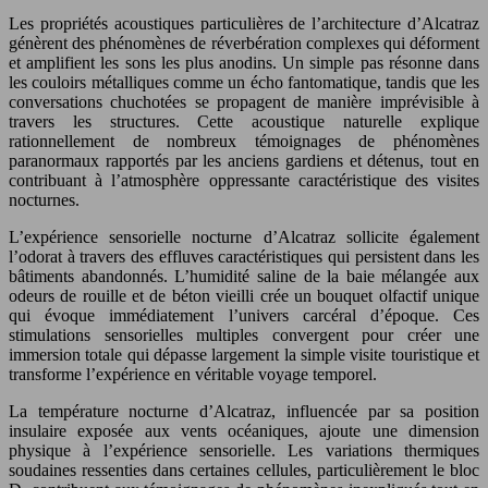
Les propriétés acoustiques particulières de l’architecture d’Alcatraz
génèrent des phénomènes de réverbération complexes qui déforment
et amplifient les sons les plus anodins. Un simple pas résonne dans
les couloirs métalliques comme un écho fantomatique, tandis que les
conversations chuchotées se propagent de manière imprévisible à
travers les structures. Cette acoustique naturelle explique
rationnellement de nombreux témoignages de phénomènes
paranormaux rapportés par les anciens gardiens et détenus, tout en
contribuant à l’atmosphère oppressante caractéristique des visites
nocturnes.
L’expérience sensorielle nocturne d’Alcatraz sollicite également
l’odorat à travers des effluves caractéristiques qui persistent dans les
bâtiments abandonnés. L’humidité saline de la baie mélangée aux
odeurs de rouille et de béton vieilli crée un bouquet olfactif unique
qui évoque immédiatement l’univers carcéral d’époque. Ces
stimulations sensorielles multiples convergent pour créer une
immersion totale qui dépasse largement la simple visite touristique et
transforme l’expérience en véritable voyage temporel.
La température nocturne d’Alcatraz, influencée par sa position
insulaire exposée aux vents océaniques, ajoute une dimension
physique à l’expérience sensorielle. Les variations thermiques
soudaines ressenties dans certaines cellules, particulièrement le bloc