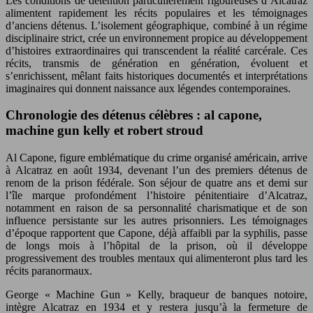
Les conditions de détention particulièrement rigoureuses d’Alcatraz
alimentent rapidement les récits populaires et les témoignages
d’anciens détenus. L’isolement géographique, combiné à un régime
disciplinaire strict, crée un environnement propice au développement
d’histoires extraordinaires qui transcendent la réalité carcérale. Ces
récits, transmis de génération en génération, évoluent et
s’enrichissent, mêlant faits historiques documentés et interprétations
imaginaires qui donnent naissance aux légendes contemporaines.
Chronologie des détenus célèbres : al capone,
machine gun kelly et robert stroud
Al Capone, figure emblématique du crime organisé américain, arrive
à Alcatraz en août 1934, devenant l’un des premiers détenus de
renom de la prison fédérale. Son séjour de quatre ans et demi sur
l’île marque profondément l’histoire pénitentiaire d’Alcatraz,
notamment en raison de sa personnalité charismatique et de son
influence persistante sur les autres prisonniers. Les témoignages
d’époque rapportent que Capone, déjà affaibli par la syphilis, passe
de longs mois à l’hôpital de la prison, où il développe
progressivement des troubles mentaux qui alimenteront plus tard les
récits paranormaux.
George « Machine Gun » Kelly, braqueur de banques notoire,
intègre Alcatraz en 1934 et y restera jusqu’à la fermeture de