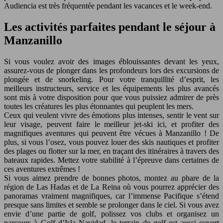
Audiencia est très fréquentée pendant les vacances et le week-end.
Les activités parfaites pendant le séjour à
Manzanillo
Si vous voulez avoir des images éblouissantes devant les yeux,
assurez-vous de plonger dans les profondeurs lors des excursions de
plongée et de snorkeling. Pour votre tranquillité d’esprit, les
meilleurs instructeurs, service et les équipements les plus avancés
sont mis à votre disposition pour que vous puissiez admirer de près
toutes les créatures les plus étonnantes qui peuplent les mers.
Ceux qui veulent vivre des émotions plus intenses, sentir le vent sur
leur visage, peuvent faire le meilleur jet-ski ici, et profiter des
magnifiques aventures qui peuvent être vécues à Manzanillo ! De
plus, si vous l’osez, vous pouvez louer des skis nautiques et profiter
des plages ou flotter sur la mer, en traçant des itinéraires à travers des
bateaux rapides. Mettez votre stabilité à l’épreuve dans certaines de
ces aventures extrêmes !
Si vous aimez prendre de bonnes photos, montez au phare de la
région de Las Hadas et de La Reina où vous pourrez apprécier des
panoramas vraiment magnifiques, car l’immense Pacifique s’étend
presque sans limites et semble se prolonger dans le ciel. Si vous avez
envie d’une partie de golf, polissez vos clubs et organisez un
parcours à Golf d’Isla Navidad, le terrain de golf est aussi ouvert