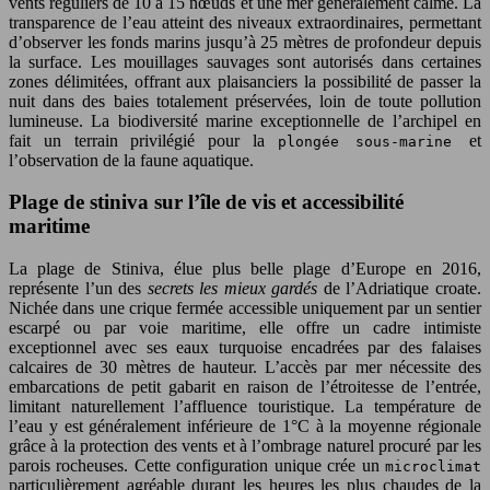
vents réguliers de 10 à 15 nœuds et une mer généralement calme. La
transparence de l’eau atteint des niveaux extraordinaires, permettant
d’observer les fonds marins jusqu’à 25 mètres de profondeur depuis
la surface. Les mouillages sauvages sont autorisés dans certaines
zones délimitées, offrant aux plaisanciers la possibilité de passer la
nuit dans des baies totalement préservées, loin de toute pollution
lumineuse. La biodiversité marine exceptionnelle de l’archipel en
fait un terrain privilégié pour la
et
plongée sous-marine
l’observation de la faune aquatique.
Plage de stiniva sur l’île de vis et accessibilité
maritime
La plage de Stiniva, élue plus belle plage d’Europe en 2016,
représente l’un des
secrets les mieux gardés
de l’Adriatique croate.
Nichée dans une crique fermée accessible uniquement par un sentier
escarpé ou par voie maritime, elle offre un cadre intimiste
exceptionnel avec ses eaux turquoise encadrées par des falaises
calcaires de 30 mètres de hauteur. L’accès par mer nécessite des
embarcations de petit gabarit en raison de l’étroitesse de l’entrée,
limitant naturellement l’affluence touristique. La température de
l’eau y est généralement inférieure de 1°C à la moyenne régionale
grâce à la protection des vents et à l’ombrage naturel procuré par les
parois rocheuses. Cette configuration unique crée un
microclimat
particulièrement agréable durant les heures les plus chaudes de la