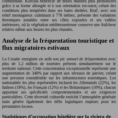
continentale. Korčula bénéficie de brises marines plus prononcées
grâce à sa forme allongée et à son orientation est-ouest, créant des
conditions plus tempérées dans ses baies abritées. Brač, avec son
relief montagneux culminant à 778 mètres, présente des variations
thermiques notables entre ses côtes exposées et ses vallées
intérieures, où la végétation méditerranéenne conserve une fraîcheur
relative même aux heures les plus chaudes.
Analyse de la fréquentation touristique et
flux migratoires estivaux
La Croatie enregistre en août son
pic annuel de fréquentation
avec
plus de 1,2 million de touristes présents simultanément sur le
territoire national. Cette concentration exceptionnelle représente une
augmentation de 340% par rapport aux niveaux de janvier, créant
une pression considérable sur les infrastructures touristiques. Les
nationalités les plus représentées incluent les Allemands (22%), les
Italiens (18%), les Français (12%) et les Britanniques (10%), chacun
apportant ses spécificités comportementales et ses exigences
particulières. Cette diversité culturelle enrichit l’atmosphère générale
mais génère également des défis logistiques majeurs pour les
prestataires locaux.
Statistiques d’occupation hôtelière sur la riviera de