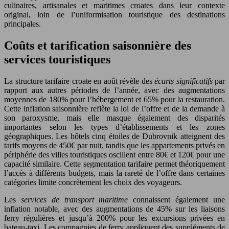
culinaires, artisanales et maritimes croates dans leur contexte
original, loin de l’uniformisation touristique des destinations
principales.
Coûts et tarification saisonnière des
services touristiques
La structure tarifaire croate en août révèle des
écarts significatifs
par
rapport aux autres périodes de l’année, avec des augmentations
moyennes de 180% pour l’hébergement et 65% pour la restauration.
Cette inflation saisonnière reflète la loi de l’offre et de la demande à
son paroxysme, mais elle masque également des disparités
importantes selon les types d’établissements et les zones
géographiques. Les hôtels cinq étoiles de Dubrovnik atteignent des
tarifs moyens de 450€ par nuit, tandis que les appartements privés en
périphérie des villes touristiques oscillent entre 80€ et 120€ pour une
capacité similaire. Cette segmentation tarifaire permet théoriquement
l’accès à différents budgets, mais la rareté de l’offre dans certaines
catégories limite concrètement les choix des voyageurs.
Les
services de transport maritime
connaissent également une
inflation notable, avec des augmentations de 45% sur les liaisons
ferry régulières et jusqu’à 200% pour les excursions privées en
bateau-taxi. Les compagnies de ferry appliquent des suppléments de