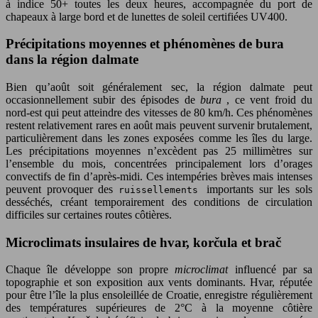
à indice 50+ toutes les deux heures, accompagnée du port de
chapeaux à large bord et de lunettes de soleil certifiées UV400.
Précipitations moyennes et phénomènes de bura
dans la région dalmate
Bien qu’août soit généralement sec, la région dalmate peut
occasionnellement subir des épisodes de
bura
, ce vent froid du
nord-est qui peut atteindre des vitesses de 80 km/h. Ces phénomènes
restent relativement rares en août mais peuvent survenir brutalement,
particulièrement dans les zones exposées comme les îles du large.
Les précipitations moyennes n’excèdent pas 25 millimètres sur
l’ensemble du mois, concentrées principalement lors d’orages
convectifs de fin d’après-midi. Ces intempéries brèves mais intenses
peuvent provoquer des
importants sur les sols
ruissellements
desséchés, créant temporairement des conditions de circulation
difficiles sur certaines routes côtières.
Microclimats insulaires de hvar, korčula et brač
Chaque île développe son propre
microclimat
influencé par sa
topographie et son exposition aux vents dominants. Hvar, réputée
pour être l’île la plus ensoleillée de Croatie, enregistre régulièrement
des températures supérieures de 2°C à la moyenne côtière