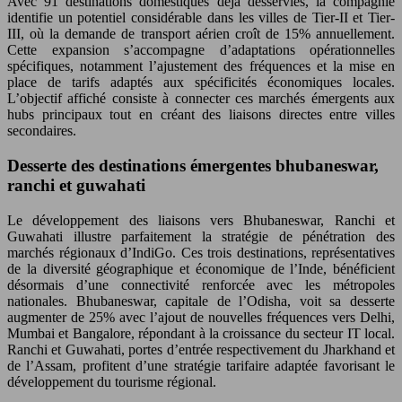
Avec 91 destinations domestiques déjà desservies, la compagnie
identifie un potentiel considérable dans les villes de Tier-II et Tier-
III, où la demande de transport aérien croît de 15% annuellement.
Cette expansion s’accompagne d’adaptations opérationnelles
spécifiques, notamment l’ajustement des fréquences et la mise en
place de tarifs adaptés aux spécificités économiques locales.
L’objectif affiché consiste à connecter ces marchés émergents aux
hubs principaux tout en créant des liaisons directes entre villes
secondaires.
Desserte des destinations émergentes bhubaneswar,
ranchi et guwahati
Le développement des liaisons vers Bhubaneswar, Ranchi et
Guwahati illustre parfaitement la stratégie de pénétration des
marchés régionaux d’IndiGo. Ces trois destinations, représentatives
de la diversité géographique et économique de l’Inde, bénéficient
désormais d’une connectivité renforcée avec les métropoles
nationales. Bhubaneswar, capitale de l’Odisha, voit sa desserte
augmenter de 25% avec l’ajout de nouvelles fréquences vers Delhi,
Mumbai et Bangalore, répondant à la croissance du secteur IT local.
Ranchi et Guwahati, portes d’entrée respectivement du Jharkhand et
de l’Assam, profitent d’une stratégie tarifaire adaptée favorisant le
développement du tourisme régional.