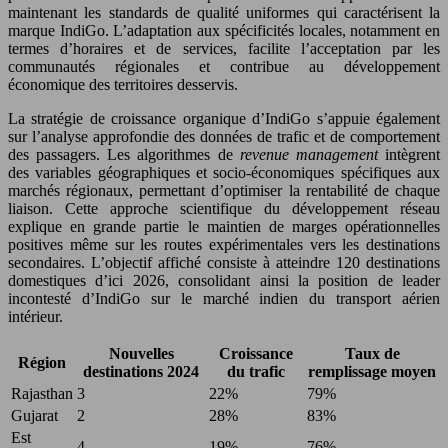
maintenant les standards de qualité uniformes qui caractérisent la
marque IndiGo. L’adaptation aux spécificités locales, notamment en
termes d’horaires et de services, facilite l’acceptation par les
communautés régionales et contribue au développement
économique des territoires desservis.
La stratégie de croissance organique d’IndiGo s’appuie également
sur l’analyse approfondie des données de trafic et de comportement
des passagers. Les algorithmes de
revenue management
intègrent
des variables géographiques et socio-économiques spécifiques aux
marchés régionaux, permettant d’optimiser la rentabilité de chaque
liaison. Cette approche scientifique du développement réseau
explique en grande partie le maintien de marges opérationnelles
positives même sur les routes expérimentales vers les destinations
secondaires. L’objectif affiché consiste à atteindre 120 destinations
domestiques d’ici 2026, consolidant ainsi la position de leader
incontesté d’IndiGo sur le marché indien du transport aérien
intérieur.
Nouvelles
Croissance
Taux de
Région
destinations 2024
du trafic
remplissage moyen
Rajasthan
3
22%
79%
Gujarat
2
28%
83%
Est
4
19%
76%