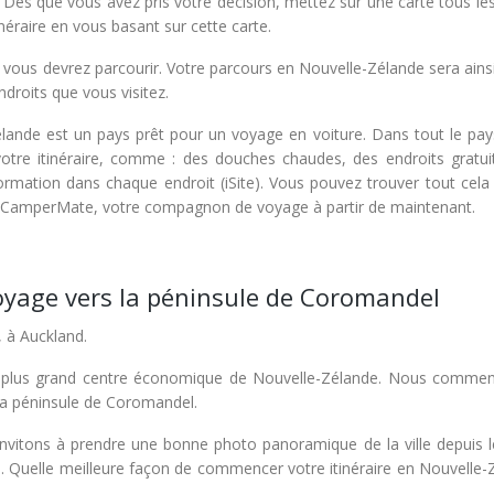
 Dès que vous avez pris votre décision, mettez sur une carte tous le
éraire en vous basant sur cette carte.
vous devrez parcourir. Votre parcours en Nouvelle-Zélande sera ains
droits que vous visitez.
lande est un pays prêt pour un voyage en voiture. Dans tout le pay
tre itinéraire, comme : des douches chaudes, des endroits gratui
ormation dans chaque endroit (iSite). Vous pouvez trouver tout cela 
tion CamperMate, votre compagnon de voyage à partir de maintenant.
voyage vers la péninsule de Coromandel
, à Auckland.
t le plus grand centre économique de Nouvelle-Zélande. Nous comme
 la péninsule de Coromandel.
vitons à prendre une bonne photo panoramique de la ville depuis 
lle. Quelle meilleure façon de commencer votre itinéraire en Nouvelle