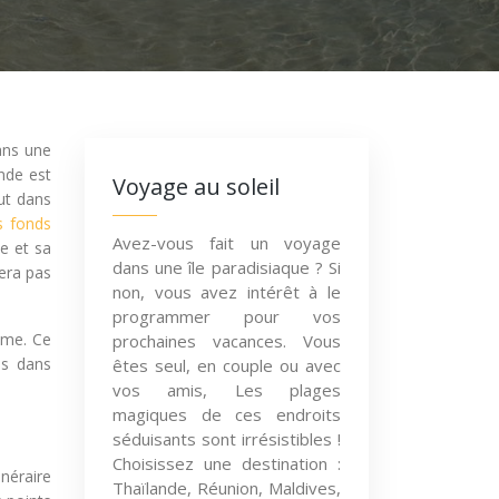
ans une
ande est
Voyage au soleil
ut dans
s fonds
Avez-vous fait un voyage
e et sa
dans une île paradisiaque ? Si
era pas
non, vous avez intérêt à le
programmer pour vos
hme. Ce
prochaines vacances. Vous
es dans
êtes seul, en couple ou avec
vos amis, Les plages
magiques de ces endroits
séduisants sont irrésistibles !
Choisissez une destination :
néraire
Thaïlande, Réunion, Maldives,