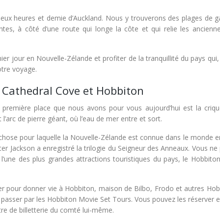
eux heures et demie d’Auckland. Nous y trouverons des plages de ga
tes, à côté d’une route qui longe la côte et qui relie les anciennes
er jour en Nouvelle-Zélande et profiter de la tranquillité du pays qui, 
tre voyage.
e Cathedral Cove et Hobbiton
première place que nous avons pour vous aujourd’hui est la criqu
l’arc de pierre géant, où l’eau de mer entre et sort.
chose pour laquelle la Nouvelle-Zélande est connue dans le monde ent
eter Jackson a enregistré la trilogie du Seigneur des Anneaux. Vous n
’une des plus grandes attractions touristiques du pays, le Hobbito
mier pour donner vie à Hobbiton, maison de Bilbo, Frodo et autres Hob
e passer par les Hobbiton Movie Set Tours. Vous pouvez les réserver e
re de billetterie du comté lui-même.