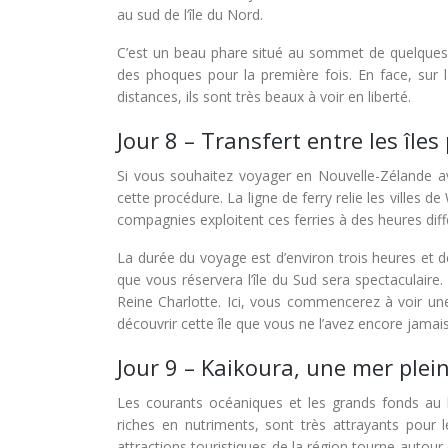
au sud de l’île du Nord.
C’est un beau phare situé au sommet de quelques ro
des phoques pour la première fois. En face, sur 
distances, ils sont très beaux à voir en liberté.
Jour 8 – Transfert entre les îles
Si vous souhaitez voyager en Nouvelle-Zélande ave
cette procédure. La ligne de ferry relie les villes de
compagnies exploitent ces ferries à des heures diff
La durée du voyage est d’environ trois heures et d
que vous réservera l’île du Sud sera spectaculaire
Reine Charlotte. Ici, vous commencerez à voir un
découvrir cette île que vous ne l’avez encore jamais 
Jour 9 – Kaikoura, une mer plei
Les courants océaniques et les grands fonds au 
riches en nutriments, sont très attrayants pour 
attractions touristiques de la région tourne autou