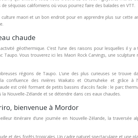
 de séquoias californiens où vous pourrez faire des balades en VTT.
a culture maori et un bon endroit pour en apprendre plus sur cette a
e.
d’eau chaude
ivité géothermique. C’est l’une des raisons pour lesquelles il y a 
lac Taupo. Vous trouverez ici les Maori Rock Carvings, une sculpture 
mbreuses régions de Taupo. L’une des plus curieuses se trouve d
la confluence des rivières Waikato et Otumuheke et grâce à l’a
ude est créé formant de petits bassins d’accès facile : le parc therma
ers la Nouvelle-Zélande et se détendre dans ces eaux chaudes.
riro, bienvenue à Mordor
eilleur itinéraire d’une journée en Nouvelle-Zélande, la traversée a
de et des forêts tropicales. Un cadre naturel spectaculaire et une pl