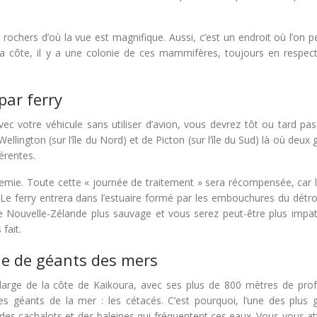
chers d’où la vue est magnifique. Aussi, c’est un endroit où l’on pe
la côte, il y a une colonie de ces mammifères, toujours en respect
 par ferry
c votre véhicule sans utiliser d’avion, vous devrez tôt ou tard pas
 Wellington (sur l’île du Nord) et de Picton (sur l’île du Sud) là où deux
érentes.
emie. Toute cette « journée de traitement » sera récompensée, car l’
. Le ferry entrera dans l’estuaire formé par les embouchures du détro
e Nouvelle-Zélande plus sauvage et vous serez peut-être plus impat
fait.
ne de géants des mers
large de la côte de Kaikoura, avec ses plus de 800 mètres de pro
les géants de la mer : les cétacés. C’est pourquoi, l’une des plus 
r des cachalots et des baleines qui fréquentent ces eaux. Vous vous a