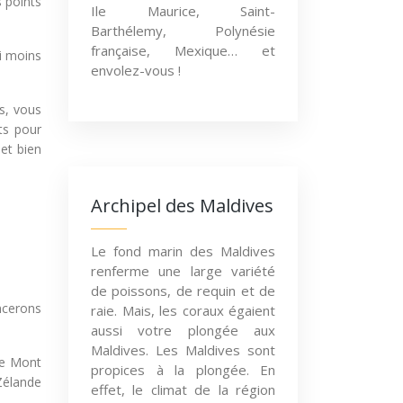
s points
Ile Maurice, Saint-
Barthélemy, Polynésie
française, Mexique… et
i moins
envolez-vous !
s, vous
ts pour
et bien
Archipel des Maldives
Le fond marin des Maldives
renferme une large variété
de poissons, de requin et de
ncerons
raie. Mais, les coraux égaient
aussi votre plongée aux
Maldives. Les Maldives sont
le Mont
propices à la plongée. En
-Zélande
effet, le climat de la région