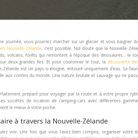
e journée, vous pourriez marcher sur un glacier et vous baigner d
en Nouvelle-Zélande
, c’est possible. Nul doute que la Nouvelle-Zél
ords, volcans, forêts qui remontent à l’époque des dinosaures… le to
 sur deux grandes îles. Et pour couronner le tout, la
découverte de
e-Zélande est un pays si éloigné, entouré uniquement d’eau. Sa faun
lle aux confins du monde. Une nature brutale et sauvage qui ne pass
arfaitement préparé pour voyager par la route et à votre propre ryt
euses sociétés de location de camping-cars avec différentes gamm
vient le mieux à votre poche.
raire à travers la Nouvelle-Zélande
ez voir. Une fois que vous l’avez bien compris, organiser votre iti