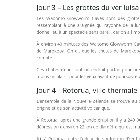
Jour 3 – Les grottes du ver lui
Les Waitomo Glowworm Caves sont des grottes s
ressemblant à une araignée qui rayonne de la lum
donne lieu à un spectacle sans pareil, car on a l’imp
À environ 40 minutes des Waitomo Glowworm Caves,
de Marokopa. On dit que les chutes de Marokopa s
compte.
Ces chutes d’eau sont un endroit parfait pour pren
moins un plaisir pour les yeux avant de poursuivre vo
Jour 4 – Rotorua, ville thermale
L’ensemble de la Nouvelle-Zélande se trouve au co
origine et de son activité volcanique.
À Rotorua, après une grande éruption il y a 240 
dépression d’environ 22 km de diamètre qui est ma
Ici, à Rotorua, outre l’odeur de soufre (ou d’œuf