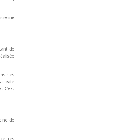
ncienne
tant de
réalisée
ans ses
ctivité
l. C’est
lpine de
ace très