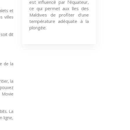
est influencé par l’équateur,
ce qui permet aux îles des
lets et
Maldives de profiter d’une
 villes
température adéquate à la
plongée.
soit dit
e de la
ier, la
e pouvez
n Movie
bits. La
n ligne,