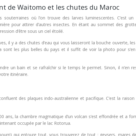
sant de Waitomo et les chutes du Maroc
outerraines où l’on trouve des larves luminescentes. C’est un 
ière pour attirer d’autres insectes. En étant au sommet des grotte
ression d’être sous un ciel étoilé.
 il y a des chutes d’eau qui vous laisseront la bouche ouverte, les
ont les plus belles du pays et il suffit de voir la photo pour s’en
dre un bain et se rafraîchir si le temps le permet. Sinon, il n’en r
tre itinéraire.
nfluent des plaques indo-australienne et pacifique. C’est la raison
000 ans, la chambre magmatique d’un volcan s’est effondrée et a fo
intenant occupée par le lac Rotorua.
 pourri) qui entoure tout, vous trouverez de tout : geysers, mares d