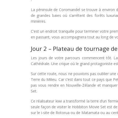
La péninsule de Coromandel se trouve à environ d
de grandes baies où s’arrêtent des forêts luxurian
minières.
C’est un endroit tranquille pour terminer votre premi
en passant, vous accompagnera tout au long de vo
Jour 2 – Plateau de tournage d
Les jours de votre parcours commencent tôt. La 
Cathédrale. Une crique où le grand protagoniste est 
Sur cette route, nous ne pouvions pas oublier une 
Terre du Milieu. Car c’est dans tout ce pays que P
pas vous rendre en Nouvelle-Zélande et manquer l
Set.
Ce réalisateur kiwi a transformé la terre d’un fer
seule façon de visiter le Hobbiton Movie Set est d
sur le i-site de Rotorua ou de Matamata ou au cent