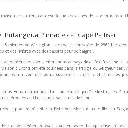
a maison de Sauron, car c’est là que les scènes de Mordor dans le fi
e, Putangirua Pinnacles et Cape Palliser
t 45 minutes de Wellington. Une masse forestière de 2860 hectares 
s et des rivières avec des bassins pour se baigner.
r, aujourd’hui nous vous emmenons au pays des Elfes, à Rivendell. Ca
 Maison d’Elrond ont été tournées dans la trilogie du Seigneur des A
ndonnées à travers des ponts suspendus et des forêts humides po
eu, nous vous emmenons dans un endroit plutôt sinistre, les Pina
es, érodées au fil du temps par l’eau et le vent.
eu choisi pour représenter la Piste des Morts dans le film du Seign
ns de vous détendre avec la vue du phare du Cap Palliser, le point 