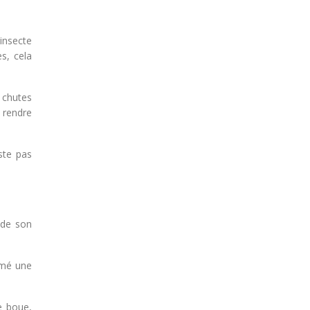
insecte
s, cela
 chutes
 rendre
este pas
 de son
rmé une
e boue,