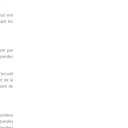
ut voir
ant les
ser par
 grandes
accueil
it de la
ient de
fondeur
grandes
ttendiez