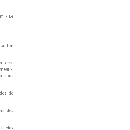
lm « Le
où l’on
r, c’est
nneaux.
ur vous
cles de
eur des
le plus