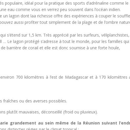
ès populaire, idéal pour la pratique des sports d’adrénaline comme le s
vec une eau comme vous en verrez peu souvent dans l’océan indien.
e un lagon dont laa richesse offre des expériences à couper le souffl
uvez aussi profiter tout simplement de la plage et de l’ombre nature
qui s’étend sur 1,5 km. Très apprécié par les surfeurs, véliplanchistes,
ll … Le lagon protégé s’adresse à tout le monde, pour les familles qu
 de barrière de corail et elle est donc soumise à une forte houle,
à environ 700 kilomètres à l’est de Madagascar et à 170 kilomètres 
 fraîches ou des averses possibles.
s plutôt mauvaises, déconseillé (froid ou pluvieux).
varie grandement au sein même de la Réunion suivant l’endr
ons distinctes régies par le climat tropical :