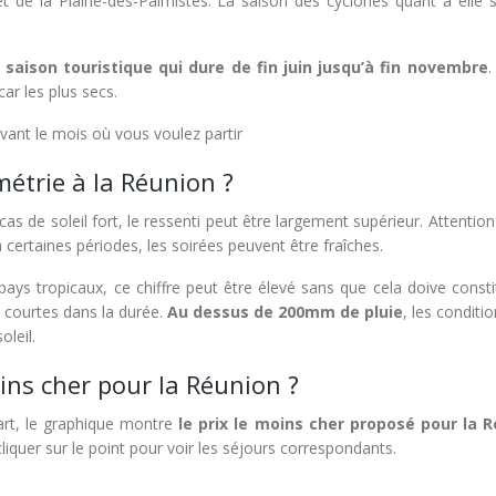
e la Plaine-des-Palmistes. La saison des cyclones quant à elle s
 saison touristique qui dure de fin juin jusqu’à fin novembre
.
r les plus secs.
vant le mois où vous voulez partir
étrie à la Réunion ?
cas de soleil fort, le ressenti peut être largement supérieur. Attention i
 certaines périodes, les soirées peuvent être fraîches.
pays tropicaux, ce chiffre peut être élevé sans que cela doive const
is courtes dans la durée.
Au dessus de 200mm de pluie
, les conditi
leil.
oins cher pour la Réunion ?
art, le graphique montre
le prix le moins cher proposé pour la 
e cliquer sur le point pour voir les séjours correspondants.