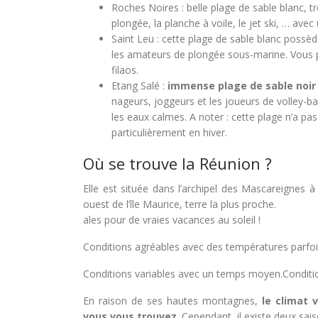
Roches Noires : belle plage de sable blanc, tr
plongée, la planche à voile, le jet ski, … a
Saint Leu : cette plage de sable blanc possèd
les amateurs de plongée sous-marine. Vous po
filaos.
Etang Salé :
immense plage de sable noir
nageurs, joggeurs et les joueurs de volley-ba
les eaux calmes. A noter : cette plage n’a pas
particulièrement en hiver.
Où se trouve la Réunion ?
Elle est située dans l’archipel des Mascareignes 
ouest de l’île Maurice, terre la plus proche.
ales pour de vraies vacances au soleil !
Conditions agréables avec des températures parfois
Conditions variables avec un temps moyen.Condition
En raison de ses hautes montagnes,
le climat 
vous vous trouvez
. Cependant, il existe deux sais