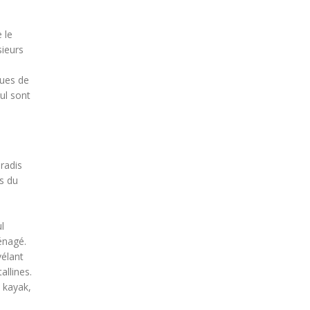
 le
sieurs
ques de
ul sont
radis
es du
l
énagé.
vélant
allines.
 kayak,