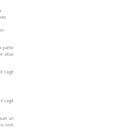
a
mais
on
 partie
e situe
 Il s’agit
l s’agit
ituer un
ons sont