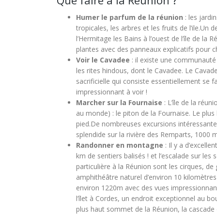
Que faire à la Réunion ?
Humer le parfum de la réunion
: les jard
tropicales, les arbres et les fruits de l’ile.
Un de
l’Hermitage les Bains à l’ouest de l’île de la 
plantes avec des panneaux explicatifs pour c
Voir le Cavadee
: il existe une communauté 
les rites hindous, dont le Cavadee. Le Cavadee
sacrificielle qui consiste essentiellement se 
impressionnant à voir !
Marcher sur la Fournaise
: L’île de la réun
au monde) : le piton de la Fournaise. Le plu
pied.
De nombreuses excursions intéressante
splendide sur la rivière des Remparts, 1000 
Randonner en montagne
: Il y a d’excell
km de sentiers balisés ! et l’escalade sur les
particulière à la Réunion sont les cirques, 
amphithéâtre naturel d’environ 10 kilomètres
environ 1220m avec des vues impressionnantes
l’îlet à Cordes, un endroit exceptionnel au bou
plus haut sommet de la Réunion, la cascade