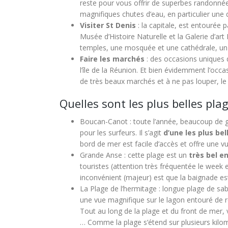
reste pour vous offrir de superbes randonn
magnifiques chutes d’eau, en particulier une 
Visiter St Denis
: la capitale, est entourée 
Musée d’Histoire Naturelle et la Galerie d’art
temples, une mosquée et une cathédrale, un sig
Faire les marchés
: des occasions uniques d
l’île de la Réunion. Et bien évidemment l’occ
de très beaux marchés et à ne pas louper, l
Quelles sont les plus belles pla
Boucan-Canot : toute l’année, beaucoup de g
pour les surfeurs. Il s’agit
d’une les plus be
bord de mer est facile d’accès et offre une v
Grande Anse : cette plage est un
très bel e
touristes (attention très fréquentée le week
inconvénient (majeur) est que la baignade es
La Plage de l’hermitage : longue plage de sab
une vue magnifique sur le lagon entouré de ré
Tout au long de la plage et du front de mer,
… Comme la plage s’étend sur plusieurs kilo