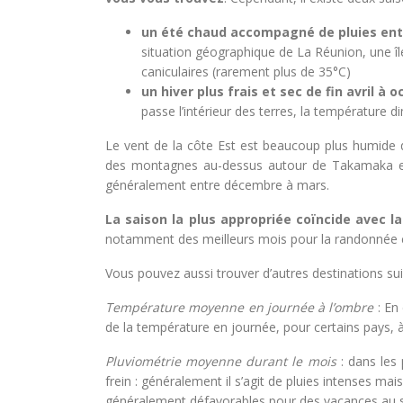
un été chaud accompagné de pluies ent
situation géographique de La Réunion, une îl
caniculaires (rarement plus de 35°C)
un hiver plus frais et sec de fin avril à 
passe l’intérieur des terres, la température 
Le vent de la côte Est est beaucoup plus humide q
des montagnes au-dessus autour de Takamaka et d
généralement entre décembre à mars.
La saison la plus appropriée coïncide avec la
notamment des meilleurs mois pour la randonnée ca
Vous pouvez aussi trouver d’autres destinations sui
Température moyenne en journée à l’ombre
: En 
de la température en journée, pour certains pays, à
Pluviométrie moyenne durant le mois
: dans les 
frein : généralement il s’agit de pluies intenses ma
généralement défavorables pour des vacances au s