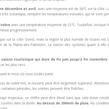
re décembre et avril
, avec une moyenne est de 26°C sur la côte. L
e très océanique, tempère les températures estivales, qui ne sont ja
octobre
avec une température moyenne de 21°C. Toutefois, lorsque l’
diminue progressivement.
ue sur la côte Ouest, mais la région la plus humide de toutes est la
e la Plaine-des-Palmistes. La saison des cyclones quant à elle s
 saison touristique qui dure de fin juin jusqu’à fin novembre
.
r les plus secs.
vant le mois où vous voulez partir.
cas de soleil fort, le ressenti peut être largement supérieur. Attention i
 certaines périodes, les soirées peuvent être fraîches.
pays tropicaux, ce chiffre peut être élevé sans que cela doive const
is courtes dans la durée.
Au dessus de 200mm de pluie
, les conditi
oleil