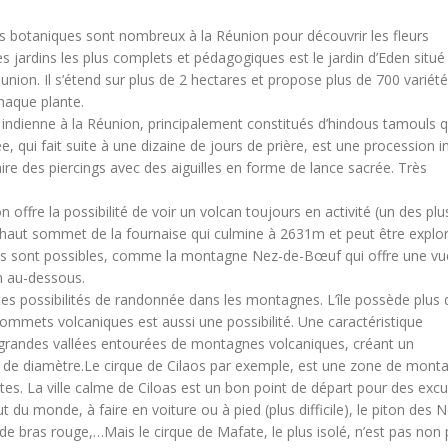
ins botaniques sont nombreux à la Réunion pour découvrir les fleurs
s jardins les plus complets et pédagogiques est le jardin d’Eden situé
Réunion. Il s’étend sur plus de 2 hectares et propose plus de 700 variét
haque plante.
indienne à la Réunion, principalement constitués d’hindous tamouls qu
, qui fait suite à une dizaine de jours de prière, est une procession 
faire des piercings avec des aiguilles en forme de lance sacrée. Très
ion offre la possibilité de voir un volcan toujours en activité (un des plu
s haut sommet de la fournaise qui culmine à 2631m et peut être explo
s sont possibles, comme la montagne Nez-de-Bœuf qui offre une vu
m au-dessous.
entes possibilités de randonnée dans les montagnes. L’île possède plus
 sommets volcaniques est aussi une possibilité. Une caractéristique
de grandes vallées entourées de montagnes volcaniques, créant un
 de diamètre.
Le cirque de Cilaos par exemple, est une zone de mont
. La ville calme de Ciloas est un bon point de départ pour des excur
t du monde, à faire en voiture ou à pied (plus difficile), le piton des 
 de bras rouge,…
Mais le cirque de Mafate, le plus isolé, n’est pas non 