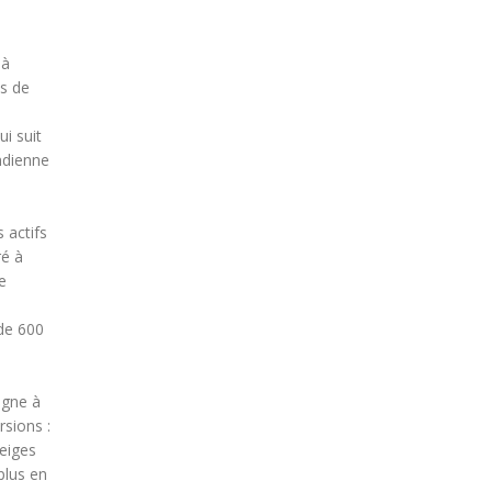
 à
és de
i suit
indienne
s actifs
ré à
e
 de 600
agne à
sions :
Neiges
plus en