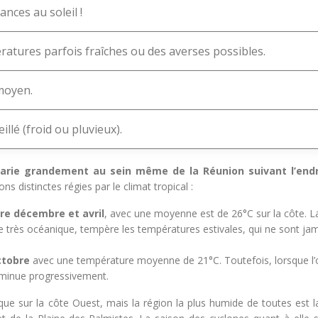
nces au soleil !
atures parfois fraîches ou des averses possibles.
moyen.
llé (froid ou pluvieux).
varie grandement au sein même de la Réunion suivant l’endr
ons distinctes régies par le climat tropical :
re décembre et avril
, avec une moyenne est de 26°C sur la côte. L
e très océanique, tempère les températures estivales, qui ne sont ja
octobre
avec une température moyenne de 21°C. Toutefois, lorsque l’
diminue progressivement.
ue sur la côte Ouest, mais la région la plus humide de toutes est la