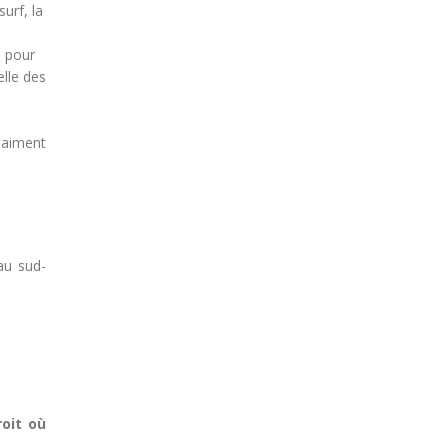
urf, la
e pour
lle des
i aiment
au sud-
oit où