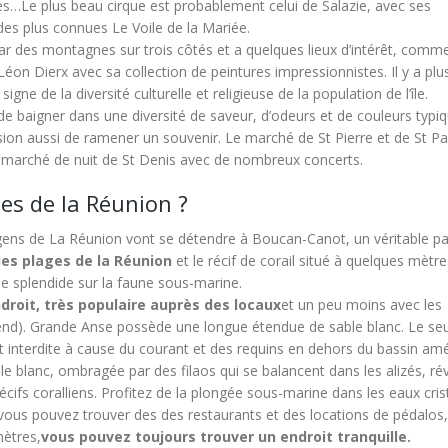
ées…
Le plus beau cirque est probablement celui de Salazie, avec ses
des plus connues Le Voile de la Mariée.
par des montagnes sur trois côtés et a quelques lieux d’intérêt, comme
 Léon Dierx avec sa collection de peintures impressionnistes. Il y a plu
ne de la diversité culturelle et religieuse de la population de l’île.
e baigner dans une diversité de saveur, d’odeurs et de couleurs typi
asion aussi de ramener un souvenir. Le marché de St Pierre et de St Pa
e marché de nuit de St Denis avec de nombreux concerts.
ges de la Réunion ?
ens de La Réunion vont se détendre à Boucan-Canot, un véritable pa
lles plages de la Réunion
et le récif de corail situé à quelques mètr
ue splendide sur la faune sous-marine.
ndroit, très populaire auprès des locaux
et un peu moins avec les
 end). Grande Anse possède une longue étendue de sable blanc. Le seu
t interdite à cause du courant et des requins en dehors du bassin am
le blanc, ombragée par des filaos qui se balancent dans les alizés, ré
cifs coralliens. Profitez de la plongée sous-marine dans les eaux crist
 vous pouvez trouver des des restaurants et des locations de pédalos,
mètres,
vous pouvez toujours trouver un endroit tranquille.