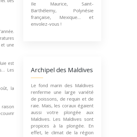
omet des
Ile Maurice, Saint-
Barthélemy, Polynésie
française, Mexique… et
envolez-vous !
’année.
ratures
 et une
uie est
Archipel des Maldives
rs… Les
Le fond marin des Maldives
oût, la
renferme une large variété
de poissons, de requin et de
raie. Mais, les coraux égaient
 raison
aussi votre plongée aux
couvrir
Maldives. Les Maldives sont
propices à la plongée. En
effet, le climat de la région