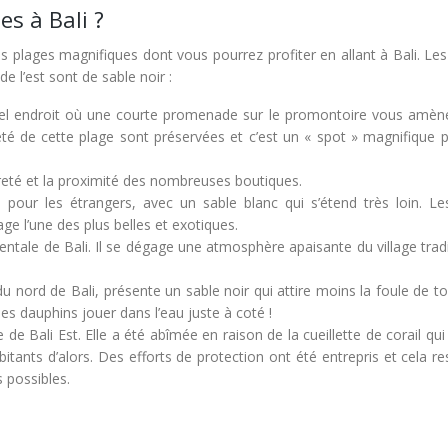
es à Bali ?
s plages magnifiques dont vous pourrez profiter en allant à Bali. Le
e l’est sont de sable noir :
 bel endroit où une courte promenade sur le promontoire vous amène
eté de cette plage sont préservées et c’est un « spot » magnifique p
preté et la proximité des nombreuses boutiques.
pour les étrangers, avec un sable blanc qui s’étend très loin. Les
lage l’une des plus belles et exotiques.
rientale de Bali. Il se dégage une atmosphère apaisante du village trad
 du nord de Bali, présente un sable noir qui attire moins la foule de to
des dauphins jouer dans l’eau juste à coté !
de Bali Est. Elle a été abîmée en raison de la cueillette de corail qui 
itants d’alors. Des efforts de protection ont été entrepris et cela r
 possibles.