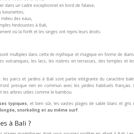
er dans un cadre exceptionnel en bord de falaise,
 luxuriantes,
 milieu des eaux,
mples hindouistes à Bali,
nt où la forêt et les singes ont repris leurs droits.
sont multiples dans cette ile mythique et magique en forme de diama
volcaniques, les lacs, les rizières en terrasses, des temples et les
: les parcs et jardins à Bali sont partie intégrante du caractère bali
n’ont presque rien en commun avec les jardins habituels français. I
 et les arbres utiles comme le bambou.
nses typiques
, et bien sûr, les vastes plages de sable blanc et gris 
plongée, snorkeling et au même surf
.
es à Bali ?
s plages magnifiques dont vous pourrez profiter en allant à Bali. Le