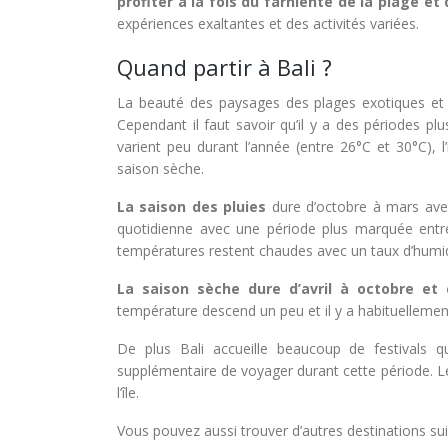
profiter à la fois du farniente de la plage e
expériences exaltantes et des activités variées.
Quand partir à Bali ?
La beauté des paysages des plages exotiques et l
Cependant il faut savoir qu’il y a des périodes 
varient peu durant l’année (entre 26°C et 30°C), 
saison sèche.
La saison des pluies
dure d’octobre à mars avec
quotidienne avec une période plus marquée entre
températures restent chaudes avec un taux d’humidi
La saison sèche dure d’avril à octobre et 
température descend un peu et il y a habituellement 
De plus Bali accueille beaucoup de festivals q
supplémentaire de voyager durant cette période. L
l’île.
Vous pouvez aussi trouver d’autres destinations sui