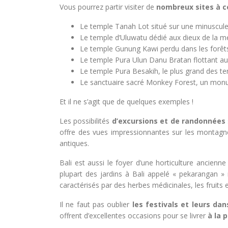
Vous pourrez partir visiter de
nombreux sites à co
Le temple Tanah Lot situé sur une minuscule 
Le temple d’Uluwatu dédié aux dieux de la me
Le temple Gunung Kawi perdu dans les forêts
Le temple Pura Ulun Danu Bratan flottant au
Le temple Pura Besakih, le plus grand des te
Le sanctuaire sacré Monkey Forest, un monume
Et il ne s’agit que de quelques exemples !
Les possibilités
d’excursions et de randonnées
offre des vues impressionnantes sur les montagnes 
antiques.
Bali est aussi le foyer d’une horticulture ancienne 
plupart des jardins à Bali appelé « pekarangan » 
caractérisés par des herbes médicinales, les fruits
Il ne faut pas oublier
les festivals et leurs da
offrent d’excellentes occasions pour se livrer
à la 