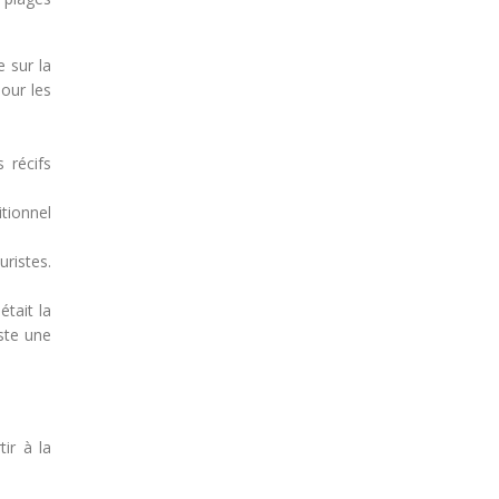
 sur la
our les
 récifs
itionnel
uristes.
était la
este une
ir à la