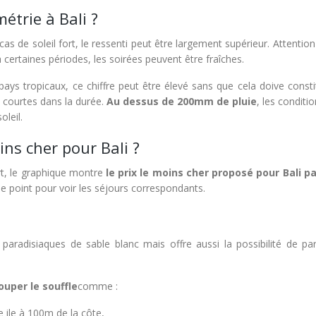
étrie à Bali ?
cas de soleil fort, le ressenti peut être largement supérieur. Attention i
 certaines périodes, les soirées peuvent être fraîches.
pays tropicaux, ce chiffre peut être élevé sans que cela doive const
is courtes dans la durée.
Au dessus de 200mm de pluie
, les conditi
leil.
ins cher pour Bali ?
rt, le graphique montre
le prix le moins cher proposé pour Bali p
r le point pour voir les séjours correspondants.
radisiaques de sable blanc mais offre aussi la possibilité de part
uper le souffle
comme :
 ile à 100m de la côte,