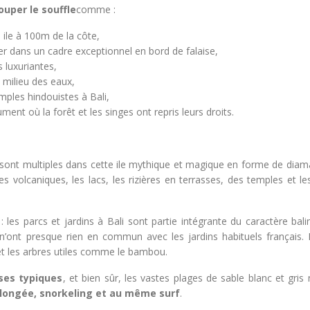
uper le souffle
comme :
ile à 100m de la côte,
r dans un cadre exceptionnel en bord de falaise,
 luxuriantes,
 milieu des eaux,
mples hindouistes à Bali,
nt où la forêt et les singes ont repris leurs droits.
sont multiples dans cette ile mythique et magique en forme de diama
volcaniques, les lacs, les rizières en terrasses, des temples et les
: les parcs et jardins à Bali sont partie intégrante du caractère bali
n’ont presque rien en commun avec les jardins habituels français. I
 et les arbres utiles comme le bambou.
nses typiques
, et bien sûr, les vastes plages de sable blanc et gris 
plongée, snorkeling et au même surf
.