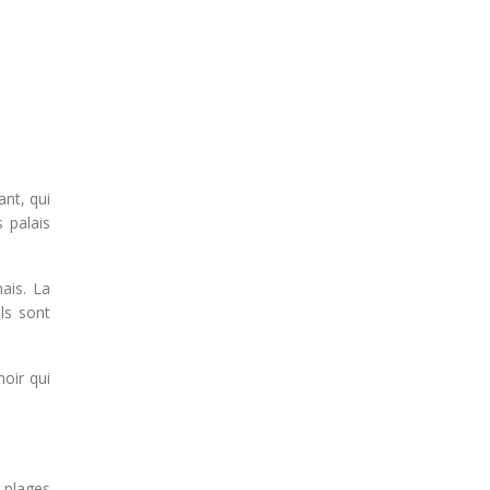
nt, qui
 palais
nais. La
ls sont
noir qui
s plages