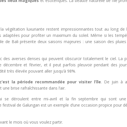
t des lieux magiques
et ésotériques. La beauté naturelle de l’île pr
a végétation luxuriante restent impressionnantes tout au long de l
plus adaptées pour profiter un maximum du soleil. Même si les tempé
l’ile de Bali présente deux saisons majeures : une saison des pluies
 des averses denses qui peuvent obscurcir totalement le ciel. La pl
 décembre et février, et il peut parfois pleuvoir pendant des jou
té très élevée pouvant aller jusqu’à 98%.
c’est la période recommandée pour visiter l’île
. De juin à a
une brise rafraîchissante dans l’air.
ui se déroulent entre mi-avril et la fin septembre qui sont une
e festival de Galungan est un exemple d’une occasion propice pour dé
vant le mois où vous voulez partir.