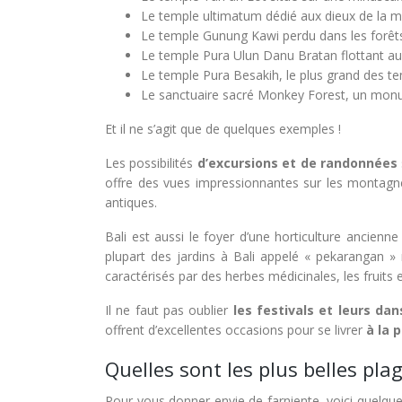
Le temple ultimatum dédié aux dieux de la m
Le temple Gunung Kawi perdu dans les forêts
Le temple Pura Ulun Danu Bratan flottant au
Le temple Pura Besakih, le plus grand des te
Le sanctuaire sacré Monkey Forest, un monume
Et il ne s’agit que de quelques exemples !
Les possibilités
d’excursions et de randonnées
offre des vues impressionnantes sur les montagnes 
antiques.
Bali est aussi le foyer d’une horticulture ancienne 
plupart des jardins à Bali appelé « pekarangan » 
caractérisés par des herbes médicinales, les fruits
Il ne faut pas oublier
les festivals et leurs da
offrent d’excellentes occasions pour se livrer
à la 
Quelles sont les plus belles plag
Pour vous donner envie de farniente, voici quelque