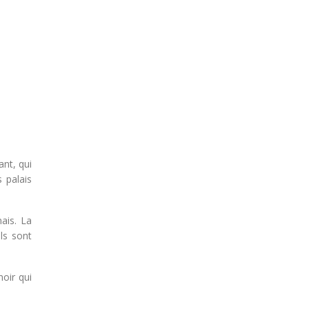
nt, qui
 palais
nais. La
ls sont
noir qui