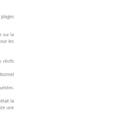
s plages
 sur la
our les
 récifs
itionnel
uristes.
était la
este une