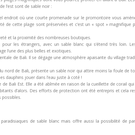
e l’est sont de sable noir :
 bel endroit où une courte promenade sur le promontoire vous amène
eté de cette plage sont préservées et c’est un « spot » magnifique p
preté et la proximité des nombreuses boutiques.
pour les étrangers, avec un sable blanc qui s’étend très loin. Les
lage l’une des plus belles et exotiques.
rientale de Bali. Il se dégage une atmosphère apaisante du village trad
 du nord de Bali, présente un sable noir qui attire moins la foule de to
des dauphins jouer dans l’eau juste à coté !
de Bali Est. Elle a été abîmée en raison de la cueillette de corail qui 
itants d’alors. Des efforts de protection ont été entrepris et cela r
 possibles.
radisiaques de sable blanc mais offre aussi la possibilité de part