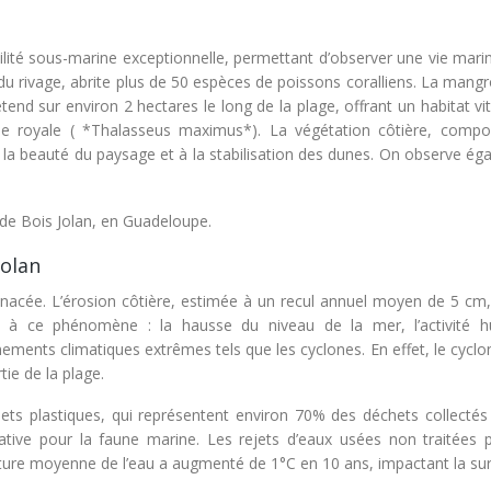
ibilité sous-marine exceptionnelle, permettant d’observer une vie mari
s du rivage, abrite plus de 50 espèces de poissons coralliens. La mang
étend sur environ 2 hectares le long de la plage, offrant un habitat vi
ne royale ( *Thalasseus maximus*). La végétation côtière, comp
 à la beauté du paysage et à la stabilisation des dunes. On observe é
jolan
acée. L’érosion côtière, estimée à un recul annuel moyen de 5 cm,
nt à ce phénomène : la hausse du niveau de la mer, l’activité 
nements climatiques extrêmes tels que les cyclones. En effet, le cycl
ie de la plage.
hets plastiques, qui représentent environ 70% des déchets collectés 
tive pour la faune marine. Les rejets d’eaux usées non traitées 
ature moyenne de l’eau a augmenté de 1°C en 10 ans, impactant la sur