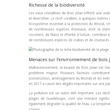
Richesse de la biodiversité
Les eaux cristallines de Bois Jolan offrent une vis
et diversifiée. Le récif corallien, à quelques mètre
écosystème essentiel à la protection du littoral, s’
de nombreuses espèces d’oiseaux, dont la ster
cocotiers, de filaos et d’herbe à tortue, contribue
de nombreuses espèces de crabes et de crustacés.
Menaces sur l’environnement de bois 
Malheureusement, la beauté de Bois Jolan est men
problème majeur. Plusieurs facteurs contribue
(construction, aménagement du littoral) et les évé
en 2017 a causé des dégâts importants sur une part
La pollution est un autre défi important. Les déc
plages de Guadeloupe, sont une menace significa
également dégrader la qualité de l’eau. La tempér
coraux.