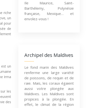
Ile Maurice, Saint-
Barthélemy, Polynésie
ne riche
française, Mexique… et
rove, un
envolez-vous !
tal pour
osée de
galement
Archipel des Maldives
 est un
Le fond marin des Maldives
humaine
renferme une large variété
one Irma
de poissons, de requin et de
raie. Mais, les coraux égaient
aussi votre plongée aux
sur les
Maldives. Les Maldives sont
peuvent
propices à la plongée. En
vie des
effet, le climat de la région