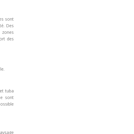
ues sont
té. Des
s zones
ort des
le.
et tuba
le sont
ossible
paysage