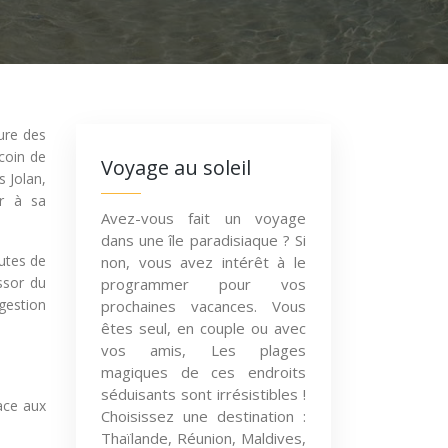
ure des
coin de
Voyage au soleil
 Jolan,
er à sa
Avez-vous fait un voyage
dans une île paradisiaque ? Si
utes de
non, vous avez intérêt à le
essor du
programmer pour vos
gestion
prochaines vacances. Vous
êtes seul, en couple ou avec
vos amis, Les plages
magiques de ces endroits
séduisants sont irrésistibles !
face aux
Choisissez une destination :
Thaïlande, Réunion, Maldives,