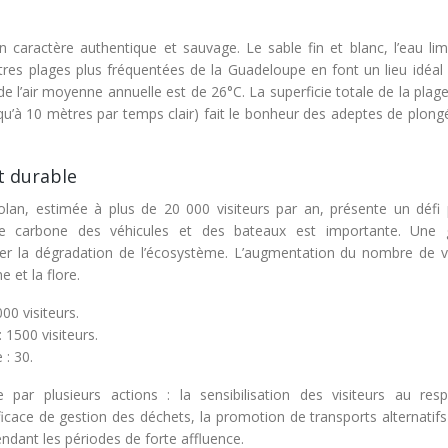
 caractère authentique et sauvage. Le sable fin et blanc, l’eau lim
’autres plages plus fréquentées de la Guadeloupe en font un lieu idéal
de l’air moyenne annuelle est de 26°C. La superficie totale de la plag
usqu’à 10 mètres par temps clair) fait le bonheur des adeptes de plon
t durable
Jolan, estimée à plus de 20 000 visiteurs par an, présente un défi 
te carbone des véhicules et des bateaux est importante. Une 
er la dégradation de l’écosystème. L’augmentation du nombre de vi
e et la flore.
00 visiteurs.
 1500 visiteurs.
 : 30.
ar plusieurs actions : la sensibilisation des visiteurs au res
icace de gestion des déchets, la promotion de transports alternatifs
endant les périodes de forte affluence.