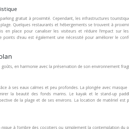
istique
 parking gratuit à proximité. Cependant, les infrastructures touristiq
a plage. Quelques restaurants et hébergements se trouvent à proximi
s en place pour canaliser les visiteurs et réduire l’impact sur le
t de points d’eau est également une nécessité pour améliorer le conf
jolan
les goûts, en harmonie avec la préservation de son environnement fragi
n, grâce à ses eaux calmes et peu profondes. La plongée avec masque 
dmirer la beauté des fonds marins. Le kayak et le stand-up padd
ective de la plage et de ses environs. La location de matériel est p
ue-nique à l’ombre des cocotiers ou simplement la contemplation du 