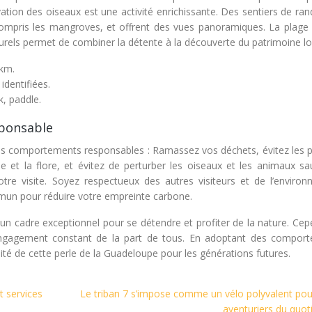
tion des oiseaux est une activité enrichissante. Des sentiers de ra
compris les mangroves, et offrent des vues panoramiques. La plage 
lturels permet de combiner la détente à la découverte du patrimoine lo
3km.
identifiées.
k, paddle.
sponsable
des comportements responsables : Ramassez vos déchets, évitez les p
ne et la flore, et évitez de perturber les oiseaux et les animaux sa
re visite. Soyez respectueux des autres visiteurs et de l’environ
mmun pour réduire votre empreinte carbone.
nt un cadre exceptionnel pour se détendre et profiter de la nature. Ce
 engagement constant de la part de tous. En adoptant des compor
té de cette perle de la Guadeloupe pour les générations futures.
t services
Le triban 7 s’impose comme un vélo polyvalent pou
aventuriers du quot