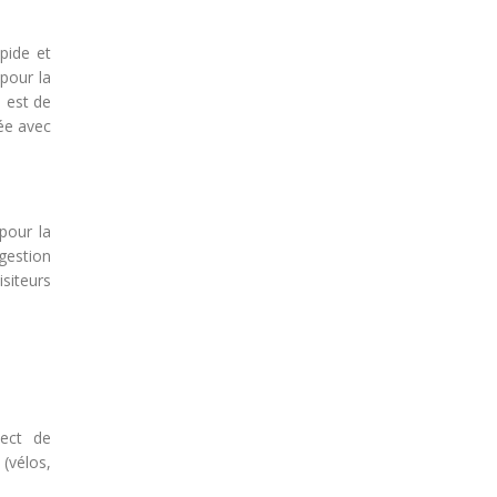
pide et
 pour la
e est de
gée avec
pour la
gestion
siteurs
pect de
 (vélos,