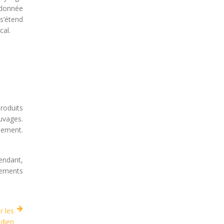
ndonnée
s’étend
cal.
roduits
uvages.
nement.
pendant,
tements
r les
idien