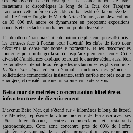
ses établissements emblématiques. La concentration de bars,
restaurants et discothèques le long de la Rua dos Tabajaras
transforme cette artère en véritable couloir festif dès la tombée de la
nuit. Le Centro Dragão do Mar de Arte e Cultura, complexe culturel
de 30 000 m², ancre ce dynamisme en proposant expositions,
concerts et spectacles qui drainent un public diversifié.
L’animation d’Iracema s’articule autour de plusieurs pôles distincts :
les terrasses face à l’océan pour l’apéritif, les clubs de forró pour
découvrir la danse traditionnelle nordestine, et les discothèques
modernes pour prolonger la soirée jusqu’aux premières heures. Cette
diversité d’ambiances explique pourquoi le quartier séduit aussi bien
les familles en début de soirée que les noctambules les plus endurcis.
L’afflux touristique
génère néanmoins quelques désagréments :
sollicitations commerciales insistantes, tarifs parfois majorés pour les
étrangers, et densité humaine importante en haute saison.
Beira mar de meireles : concentration hôtelière et
infrastructure de divertissement
L’avenue Beira Mar, qui s’étend sur 4 kilomètres le long du littoral
de Meireles, représente la vitrine moderne de Fortaleza avec ses
hôtels internationaux, centres commerciaux et restaurants
gastronomiques. Cette zone concentre près de 60% de l’offre
hôtelière de standing de la ville, proposant un environnement