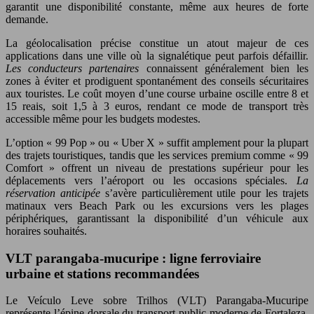
garantit une disponibilité constante, même aux heures de forte
demande.
La géolocalisation précise constitue un atout majeur de ces
applications dans une ville où la signalétique peut parfois défaillir.
Les conducteurs partenaires
connaissent généralement bien les
zones à éviter et prodiguent spontanément des conseils sécuritaires
aux touristes. Le coût moyen d’une course urbaine oscille entre 8 et
15 reais, soit 1,5 à 3 euros, rendant ce mode de transport très
accessible même pour les budgets modestes.
L’option « 99 Pop » ou « Uber X » suffit amplement pour la plupart
des trajets touristiques, tandis que les services premium comme « 99
Comfort » offrent un niveau de prestations supérieur pour les
déplacements vers l’aéroport ou les occasions spéciales.
La
réservation anticipée
s’avère particulièrement utile pour les trajets
matinaux vers Beach Park ou les excursions vers les plages
périphériques, garantissant la disponibilité d’un véhicule aux
horaires souhaités.
VLT parangaba-mucuripe : ligne ferroviaire
urbaine et stations recommandées
Le Veículo Leve sobre Trilhos (VLT) Parangaba-Mucuripe
représente l’épine dorsale du transport public moderne de Fortaleza.