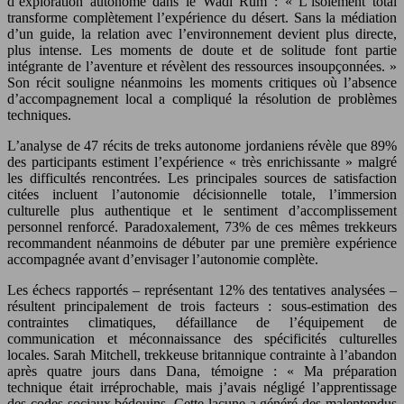
d’exploration autonome dans le Wadi Rum : « L’isolement total
transforme complètement l’expérience du désert. Sans la médiation
d’un guide, la relation avec l’environnement devient plus directe,
plus intense. Les moments de doute et de solitude font partie
intégrante de l’aventure et révèlent des ressources insoupçonnées. »
Son récit souligne néanmoins les moments critiques où l’absence
d’accompagnement local a compliqué la résolution de problèmes
techniques.
L’analyse de 47 récits de treks autonome jordaniens révèle que 89%
des participants estiment l’expérience « très enrichissante » malgré
les difficultés rencontrées. Les principales sources de satisfaction
citées incluent l’autonomie décisionnelle totale, l’immersion
culturelle plus authentique et le sentiment d’accomplissement
personnel renforcé. Paradoxalement, 73% de ces mêmes trekkeurs
recommandent néanmoins de débuter par une première expérience
accompagnée avant d’envisager l’autonomie complète.
Les échecs rapportés – représentant 12% des tentatives analysées –
résultent principalement de trois facteurs : sous-estimation des
contraintes climatiques, défaillance de l’équipement de
communication et méconnaissance des spécificités culturelles
locales. Sarah Mitchell, trekkeuse britannique contrainte à l’abandon
après quatre jours dans Dana, témoigne : « Ma préparation
technique était irréprochable, mais j’avais négligé l’apprentissage
des codes sociaux bédouins. Cette lacune a généré des malentendus