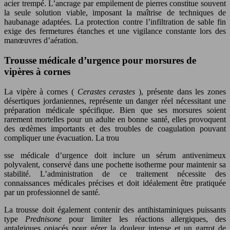
acier trempé. L’ancrage par empilement de pierres constitue souvent
la seule solution viable, imposant la maîtrise de techniques de
haubanage adaptées. La protection contre l’infiltration de sable fin
exige des fermetures étanches et une vigilance constante lors des
manœuvres d’aération.
Trousse médicale d’urgence pour morsures de
vipères à cornes
La vipère à cornes (
Cerastes cerastes
), présente dans les zones
désertiques jordaniennes, représente un danger réel nécessitant une
préparation médicale spécifique. Bien que ses morsures soient
rarement mortelles pour un adulte en bonne santé, elles provoquent
des œdèmes importants et des troubles de coagulation pouvant
compliquer une évacuation. La trou
sse médicale d’urgence doit inclure un sérum antivenimeux
polyvalent, conservé dans une pochette isotherme pour maintenir sa
stabilité. L’administration de ce traitement nécessite des
connaissances médicales précises et doit idéalement être pratiquée
par un professionnel de santé.
La trousse doit également contenir des antihistaminiques puissants
type
Prednisone
pour limiter les réactions allergiques, des
antalgiques opiacés pour gérer la douleur intense et un garrot de