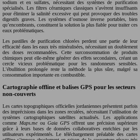
sodium et en sulfates, nécessitant des systèmes de purification
spécialisés. Les filtres céramiques classiques s’avèrent insuffisants
pour éliminer la salinité excessive qui peut provoquer des troubles
digestifs graves. Les systèmes d’osmose inverse portables, bien
qu’encombrants, constituent la solution la plus fiable pour traiter ces
eaux problématiques.
Les pastilles de purification chlorées perdent une partie de leur
efficacité dans les eaux très minéralisées, nécessitant un doublement
des doses recommandées. Cette surconsommation de produits
chimiques peut elle-même générer des effets secondaires, créant un
cercle vicieux problématique pour les randonneurs sensibles.
L’ébullition prolongée reste la méthode la plus sûre, malgré sa
consommation importante en combustible.
Cartographie offline et balises GPS pour les secteurs
non-couverts
Les cartes topographiques officielles jordaniennes présentent parfois
des imprécisions dans les zones reculées, nécessitant l’utilisation de
systèmes cartographiques satellites actualisés. Les applications
comme
Maps.me
ou
Gaia GPS
offrent une précision supérieure
grâce à leurs bases de données collaboratives enrichies par les
utilisateurs expérimentés. Le téléchargement préalable des cartes
offline s’impose absolument en raison de la couverture réseau très