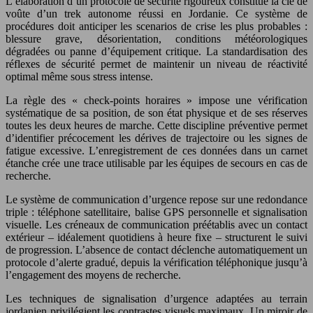
L’élaboration d’un protocole de sécurité rigoureux constitue la clé de
voûte d’un trek autonome réussi en Jordanie. Ce système de
procédures doit anticiper les scenarios de crise les plus probables :
blessure grave, désorientation, conditions météorologiques
dégradées ou panne d’équipement critique. La standardisation des
réflexes de sécurité permet de maintenir un niveau de réactivité
optimal même sous stress intense.
La règle des « check-points horaires » impose une vérification
systématique de sa position, de son état physique et de ses réserves
toutes les deux heures de marche. Cette discipline préventive permet
d’identifier précocement les dérives de trajectoire ou les signes de
fatigue excessive. L’enregistrement de ces données dans un carnet
étanche crée une trace utilisable par les équipes de secours en cas de
recherche.
Le système de communication d’urgence repose sur une redondance
triple : téléphone satellitaire, balise GPS personnelle et signalisation
visuelle. Les créneaux de communication préétablis avec un contact
extérieur – idéalement quotidiens à heure fixe – structurent le suivi
de progression. L’absence de contact déclenche automatiquement un
protocole d’alerte gradué, depuis la vérification téléphonique jusqu’à
l’engagement des moyens de recherche.
Les techniques de signalisation d’urgence adaptées au terrain
jordanien privilégient les contrastes visuels maximaux. Un miroir de