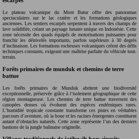
escarpés
Le plateau volcanique du Mont Batur offre des panoramas
spectaculaires sur le lac cratère et les formations géologiques
anciennes. Les sentiers escarpés serpentent à travers des champs de
lave solidifiée, créant un paysage lunaire unique en Indonésie. Cette
zone nécessite des quads équipés de motorisations puissantes pour
franchir les dénivelés importants, parfois supérieurs à 30 degrés
d’inclinaison. Les formations rocheuses volcaniques créent des défis
techniques constants, exigeant une maîtrise parfaite du véhicule tout-
terrain.
Forêts primaires de munduk et chemins de terre
battue
Les forêts primaires de Munduk abritent une biodiversité
exceptionnelle, préservée grâce à l’isolement géographique de cette
région montagneuse. Les chemins de terre battue traversent des
canopées denses où évoluent des espèces endémiques rares.
L’humidité tropicale constante transforme ces pistes en véritables
parcours d’aventure, où la boue et les racines émergentes constituent
autant d’obstacles naturels. Cette zone représente l’un des derniers
bastions de la jungle balinaise originelle.
Villages traditionnels de jatiluwih hors circuits