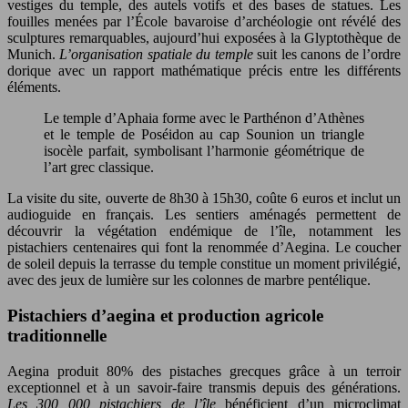
vestiges du temple, des autels votifs et des bases de statues. Les
fouilles menées par l’École bavaroise d’archéologie ont révélé des
sculptures remarquables, aujourd’hui exposées à la Glyptothèque de
Munich.
L’organisation spatiale du temple
suit les canons de l’ordre
dorique avec un rapport mathématique précis entre les différents
éléments.
Le temple d’Aphaia forme avec le Parthénon d’Athènes
et le temple de Poséidon au cap Sounion un triangle
isocèle parfait, symbolisant l’harmonie géométrique de
l’art grec classique.
La visite du site, ouverte de 8h30 à 15h30, coûte 6 euros et inclut un
audioguide en français. Les sentiers aménagés permettent de
découvrir la végétation endémique de l’île, notamment les
pistachiers centenaires qui font la renommée d’Aegina. Le coucher
de soleil depuis la terrasse du temple constitue un moment privilégié,
avec des jeux de lumière sur les colonnes de marbre pentélique.
Pistachiers d’aegina et production agricole
traditionnelle
Aegina produit 80% des pistaches grecques grâce à un terroir
exceptionnel et à un savoir-faire transmis depuis des générations.
Les 300 000 pistachiers de l’île
bénéficient d’un microclimat