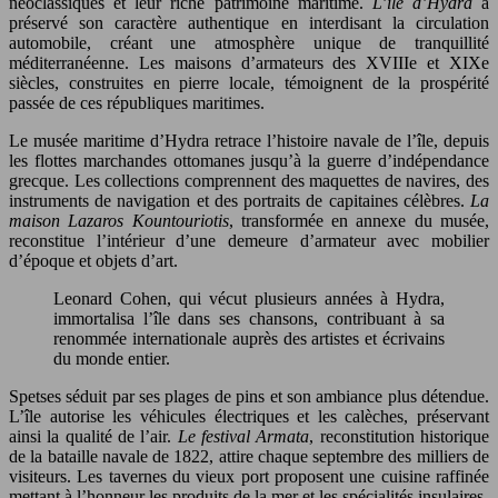
néoclassiques et leur riche patrimoine maritime.
L’île d’Hydra
a
préservé son caractère authentique en interdisant la circulation
automobile, créant une atmosphère unique de tranquillité
méditerranéenne. Les maisons d’armateurs des XVIIIe et XIXe
siècles, construites en pierre locale, témoignent de la prospérité
passée de ces républiques maritimes.
Le musée maritime d’Hydra retrace l’histoire navale de l’île, depuis
les flottes marchandes ottomanes jusqu’à la guerre d’indépendance
grecque. Les collections comprennent des maquettes de navires, des
instruments de navigation et des portraits de capitaines célèbres.
La
maison Lazaros Kountouriotis
, transformée en annexe du musée,
reconstitue l’intérieur d’une demeure d’armateur avec mobilier
d’époque et objets d’art.
Leonard Cohen, qui vécut plusieurs années à Hydra,
immortalisa l’île dans ses chansons, contribuant à sa
renommée internationale auprès des artistes et écrivains
du monde entier.
Spetses séduit par ses plages de pins et son ambiance plus détendue.
L’île autorise les véhicules électriques et les calèches, préservant
ainsi la qualité de l’air.
Le festival Armata
, reconstitution historique
de la bataille navale de 1822, attire chaque septembre des milliers de
visiteurs. Les tavernes du vieux port proposent une cuisine raffinée
mettant à l’honneur les produits de la mer et les spécialités insulaires.