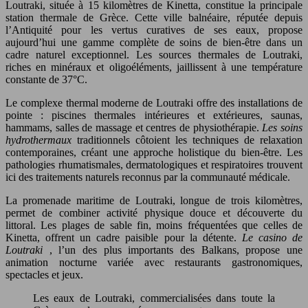
Loutraki, située à 15 kilomètres de Kinetta, constitue la principale
station thermale de Grèce. Cette ville balnéaire, réputée depuis
l’Antiquité pour les vertus curatives de ses eaux, propose
aujourd’hui une gamme complète de soins de bien-être dans un
cadre naturel exceptionnel. Les sources thermales de Loutraki,
riches en minéraux et oligoéléments, jaillissent à une température
constante de 37°C.
Le complexe thermal moderne de Loutraki offre des installations de
pointe : piscines thermales intérieures et extérieures, saunas,
hammams, salles de massage et centres de physiothérapie.
Les soins
hydrothermaux
traditionnels côtoient les techniques de relaxation
contemporaines, créant une approche holistique du bien-être. Les
pathologies rhumatismales, dermatologiques et respiratoires trouvent
ici des traitements naturels reconnus par la communauté médicale.
La promenade maritime de Loutraki, longue de trois kilomètres,
permet de combiner activité physique douce et découverte du
littoral. Les plages de sable fin, moins fréquentées que celles de
Kinetta, offrent un cadre paisible pour la détente.
Le casino de
Loutraki
, l’un des plus importants des Balkans, propose une
animation nocturne variée avec restaurants gastronomiques,
spectacles et jeux.
Les eaux de Loutraki, commercialisées dans toute la