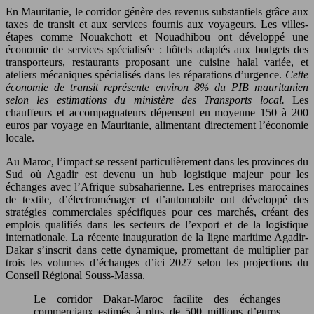
En Mauritanie, le corridor génère des revenus substantiels grâce aux
taxes de transit et aux services fournis aux voyageurs. Les villes-
étapes comme Nouakchott et Nouadhibou ont développé une
économie de services spécialisée : hôtels adaptés aux budgets des
transporteurs, restaurants proposant une cuisine halal variée, et
ateliers mécaniques spécialisés dans les réparations d’urgence.
Cette
économie de transit représente environ 8% du PIB mauritanien
selon les estimations du ministère des Transports local.
Les
chauffeurs et accompagnateurs dépensent en moyenne 150 à 200
euros par voyage en Mauritanie, alimentant directement l’économie
locale.
Au Maroc, l’impact se ressent particulièrement dans les provinces du
Sud où Agadir est devenu un hub logistique majeur pour les
échanges avec l’Afrique subsaharienne. Les entreprises marocaines
de textile, d’électroménager et d’automobile ont développé des
stratégies commerciales spécifiques pour ces marchés, créant des
emplois qualifiés dans les secteurs de l’export et de la logistique
internationale. La récente inauguration de la ligne maritime Agadir-
Dakar s’inscrit dans cette dynamique, promettant de multiplier par
trois les volumes d’échanges d’ici 2027 selon les projections du
Conseil Régional Souss-Massa.
Le corridor Dakar-Maroc facilite des échanges
commerciaux estimés à plus de 500 millions d’euros