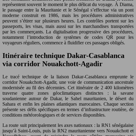
représentent souvent le moment le plus délicat du voyage. À Diama,
le passage entre la Mauritanie et le Sénégal s’effectue via un pont
moderne construit en 1986, mais les procédures administratives
peuvent s’étirer sur plusieurs heures. Les contrôles portent sur les
passeports, les visas, mais aussi sur les marchandises transportées
par les commerçants. La digitalisation progressive des procédures,
notamment l’introduction de systèmes de codes QR pour les
voyageurs réguliers, commence à fluidifier ces passages obligés.
Itinéraire technique Dakar-Casablanca
via corridor Nouakchott-Agadir
Le tracé technique de la liaison Dakar-Casablanca emprunte le
corridor Nouakchott-Agadir, une voie de communication ancestrale
modernisée au fil des décennies. Cet itinéraire de 2 400 kilomètres
traverse quatre zones géoclimatiques distinctes : la savane
soudanienne autour de Dakar, le Sahel mauritanien, le désert du
Sahara et enfin les plaines atlantiques marocaines. Chaque section
présente ses défis spécifiques en termes d’infrastructure routière, de
conditions météorologiques et de services disponibles.
La route suit principalement les axes nationaux : la RN1 sénégalaise
jusqu’à Saint-Louis, puis la RN2 mauritanienne vers Nouakchott et