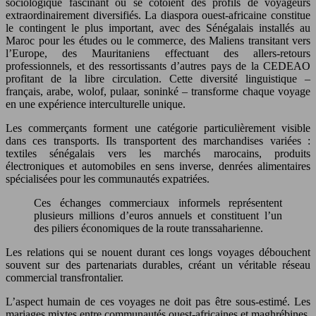
sociologique fascinant où se côtoient des profils de voyageurs
extraordinairement diversifiés. La diaspora ouest-africaine constitue
le contingent le plus important, avec des Sénégalais installés au
Maroc pour les études ou le commerce, des Maliens transitant vers
l’Europe, des Mauritaniens effectuant des allers-retours
professionnels, et des ressortissants d’autres pays de la CEDEAO
profitant de la libre circulation. Cette diversité linguistique –
français, arabe, wolof, pulaar, soninké – transforme chaque voyage
en une expérience interculturelle unique.
Les commerçants forment une catégorie particulièrement visible
dans ces transports. Ils transportent des marchandises variées :
textiles sénégalais vers les marchés marocains, produits
électroniques et automobiles en sens inverse, denrées alimentaires
spécialisées pour les communautés expatriées.
Ces échanges commerciaux informels représentent
plusieurs millions d’euros annuels et constituent l’un
des piliers économiques de la route transsaharienne.
Les relations qui se nouent durant ces longs voyages débouchent
souvent sur des partenariats durables, créant un véritable réseau
commercial transfrontalier.
L’aspect humain de ces voyages ne doit pas être sous-estimé. Les
mariages mixtes entre communautés ouest-africaines et maghrébines,