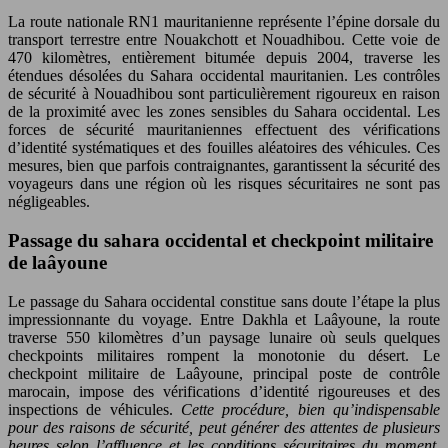
La route nationale RN1 mauritanienne représente l’épine dorsale du
transport terrestre entre Nouakchott et Nouadhibou. Cette voie de
470 kilomètres, entièrement bitumée depuis 2004, traverse les
étendues désolées du Sahara occidental mauritanien. Les contrôles
de sécurité à Nouadhibou sont particulièrement rigoureux en raison
de la proximité avec les zones sensibles du Sahara occidental. Les
forces de sécurité mauritaniennes effectuent des vérifications
d’identité systématiques et des fouilles aléatoires des véhicules. Ces
mesures, bien que parfois contraignantes, garantissent la sécurité des
voyageurs dans une région où les risques sécuritaires ne sont pas
négligeables.
Passage du sahara occidental et checkpoint militaire
de laâyoune
Le passage du Sahara occidental constitue sans doute l’étape la plus
impressionnante du voyage. Entre Dakhla et Laâyoune, la route
traverse 550 kilomètres d’un paysage lunaire où seuls quelques
checkpoints militaires rompent la monotonie du désert. Le
checkpoint militaire de Laâyoune, principal poste de contrôle
marocain, impose des vérifications d’identité rigoureuses et des
inspections de véhicules.
Cette procédure, bien qu’indispensable
pour des raisons de sécurité, peut générer des attentes de plusieurs
heures selon l’affluence et les conditions sécuritaires du moment.