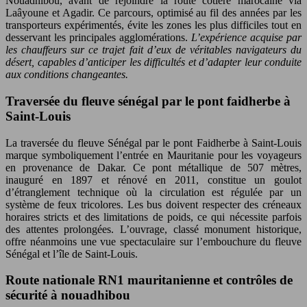
Nouadhibou, avant de rejoindre la route côtière marocaine via
Laâyoune et Agadir. Ce parcours, optimisé au fil des années par les
transporteurs expérimentés, évite les zones les plus difficiles tout en
desservant les principales agglomérations.
L’expérience acquise par
les chauffeurs sur ce trajet fait d’eux de véritables navigateurs du
désert, capables d’anticiper les difficultés et d’adapter leur conduite
aux conditions changeantes.
Traversée du fleuve sénégal par le pont faidherbe à
Saint-Louis
La traversée du fleuve Sénégal par le pont Faidherbe à Saint-Louis
marque symboliquement l’entrée en Mauritanie pour les voyageurs
en provenance de Dakar. Ce pont métallique de 507 mètres,
inauguré en 1897 et rénové en 2011, constitue un goulot
d’étranglement technique où la circulation est régulée par un
système de feux tricolores. Les bus doivent respecter des créneaux
horaires stricts et des limitations de poids, ce qui nécessite parfois
des attentes prolongées. L’ouvrage, classé monument historique,
offre néanmoins une vue spectaculaire sur l’embouchure du fleuve
Sénégal et l’île de Saint-Louis.
Route nationale RN1 mauritanienne et contrôles de
sécurité à nouadhibou