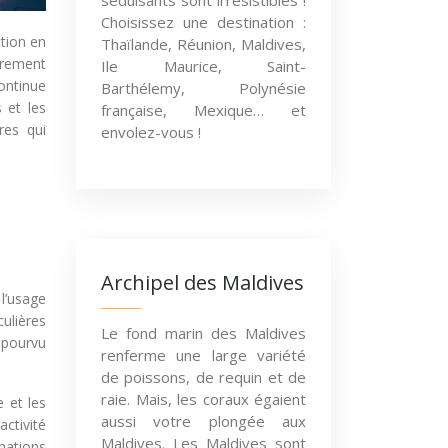
séduisants sont irrésistibles !
Choisissez une destination :
ption en
Thaïlande, Réunion, Maldives,
irement
Ile Maurice, Saint-
ontinue
Barthélemy, Polynésie
 et les
française, Mexique… et
res qui
envolez-vous !
Archipel des Maldives
 l’usage
culières
Le fond marin des Maldives
 pourvu
renferme une large variété
de poissons, de requin et de
raie. Mais, les coraux égaient
 et les
aussi votre plongée aux
ctivité
Maldives. Les Maldives sont
inations