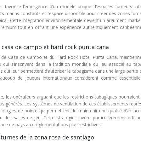
es favorise l’émergence d’un modèle unique d’espaces fumeurs int
ents marins constants et l’espace disponible pour créer des zones fum
cal. Cette intégration environnementale devient un argument market
s premium tout en offrant une expérience authentiquement caribéenne
e casa de campo et hard rock punta cana
eux de Casa de Campo et du Hard Rock Hotel Punta Cana, maintienn
s qui s’inscrivent dans la tradition mondiale du jeu associé au tab
 qui leur permettent d’autoriser le tabagisme dans une large partie 
ucoup de joueurs internationaux considèrent comme essentielle
ée, les opérateurs arguant que les restrictions tabagiques pourraient
nus générés. Les systèmes de ventilation de ces établissements repré
ologies de pointe qui permettent de maintenir une qualité d’air acc
e des salles de jeu. Cette stratégie s’avère particulièrement effica
ance de pays aux réglementations plus restrictives.
turnes de la zona rosa de santiago