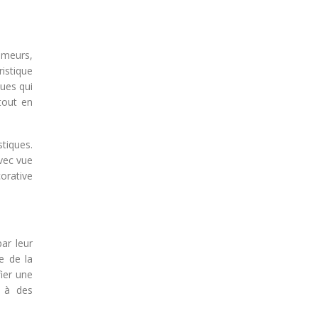
umeurs,
ristique
ues qui
 tout en
stiques.
avec vue
orative
ar leur
e de la
fier une
s à des