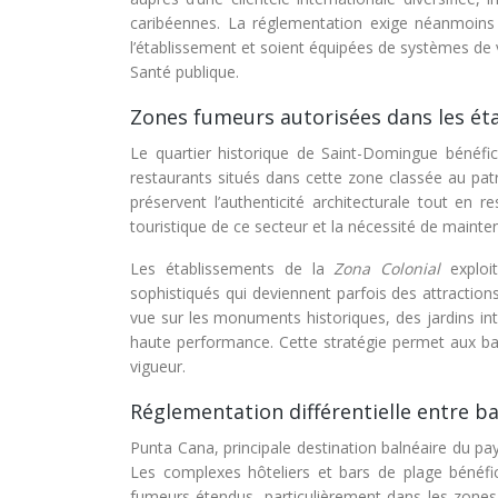
caribéennes. La réglementation exige néanmoins
l’établissement et soient équipées de systèmes de 
Santé publique.
Zones fumeurs autorisées dans les ét
Le quartier historique de Saint-Domingue bénéfic
restaurants situés dans cette zone classée au p
préservent l’authenticité architecturale tout en re
touristique de ce secteur et la nécessité de mainteni
Les établissements de la
Zona Colonial
explo
sophistiqués qui deviennent parfois des attracti
vue sur les monuments historiques, des jardins int
haute performance. Cette stratégie permet aux bar
vigueur.
Réglementation différentielle entre b
Punta Cana, principale destination balnéaire du pay
Les complexes hôteliers et bars de plage bénéfi
fumeurs étendus, particulièrement dans les zones d