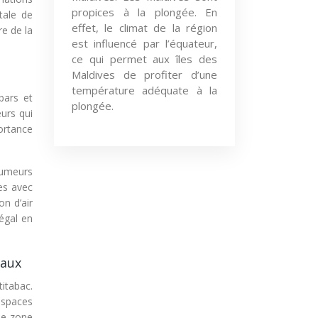
propices à la plongée. En
tale de
effet, le climat de la région
re de la
est influencé par l’équateur,
ce qui permet aux îles des
Maldives de profiter d’une
température adéquate à la
bars et
plongée.
urs qui
portance
fumeurs
es avec
on d’air
égal en
caux
titabac.
espaces
 de zone