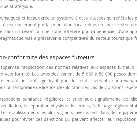
ique stratégique.
uristiques et locaux crée un système à deux vitesses qui reflète les p
té principalement par la population locale devra respecter strictem
ué dans un resort ou une zone hôtelière pourra bénéficier d’une appl
pragmatique vise à préserver la compétitivité du secteur touristique 
non-conformité des espaces fumeurs
 supervise l’application des normes relatives aux espaces fumeurs 
 non-conformité. Les amendes varient de 5 000 à 50 000 pesos domi
eprésentant un coût significatif pour les établissements contrevenan
ension temporaire de licence d’exploitation en cas de violations répét
nspections sanitaires régulières et suite aux signalements de cli
 ventilation, la séparation physique des zones, l’affichage réglementai
Les établissements les plus vigilants investissent dans des équipem
ques pour éviter ces sanctions qui peuvent affecter leur réputation 