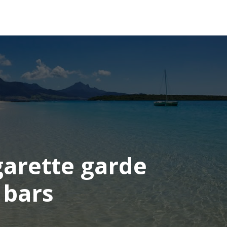
OCÉANIE
CONSEILS VOYAGE
garette garde
 bars