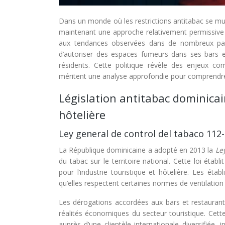
Dans un monde où les restrictions antitabac se mult
maintenant une approche relativement permissive 
aux tendances observées dans de nombreux pays
d’autoriser des espaces fumeurs dans ses bars e
résidents. Cette politique révèle des enjeux co
méritent une analyse approfondie pour comprendre 
Législation antitabac dominicain
hôtelière
Ley general de control del tabaco 112-
La République dominicaine a adopté en 2013 la
Le
du tabac sur le territoire national. Cette loi étab
pour l’industrie touristique et hôtelière. Les é
qu’elles respectent certaines normes de ventilatio
Les dérogations accordées aux bars et restaurant
réalités économiques du secteur touristique. Cette
auprès d’une clientèle internationale diversifiée,