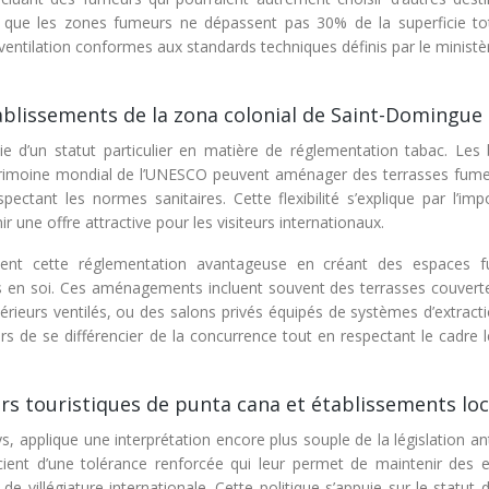
 que les zones fumeurs ne dépassent pas 30% de la superficie to
ventilation conformes aux standards techniques définis par le ministè
ablissements de la zona colonial de Saint-Domingue
ie d’un statut particulier en matière de réglementation tabac. Les 
atrimoine mondial de l’UNESCO peuvent aménager des terrasses fume
spectant les normes sanitaires. Cette flexibilité s’explique par l’im
r une offre attractive pour les visiteurs internationaux.
itent cette réglementation avantageuse en créant des espaces 
ons en soi. Ces aménagements incluent souvent des terrasses couvert
érieurs ventilés, ou des salons privés équipés de systèmes d’extracti
s de se différencier de la concurrence tout en respectant le cadre l
ars touristiques de punta cana et établissements lo
s, applique une interprétation encore plus souple de la législation an
cient d’une tolérance renforcée qui leur permet de maintenir des 
e villégiature internationale. Cette politique s’appuie sur le statut