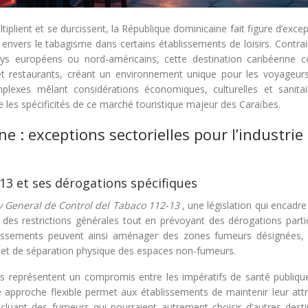
iplient et se durcissent, la République dominicaine fait figure d’exce
envers le tabagisme dans certains établissements de loisirs. Contra
 européens ou nord-américains, cette destination caribéenne c
t restaurants, créant un environnement unique pour les voyageurs
mplexes mêlant considérations économiques, culturelles et sanitai
les spécificités de ce marché touristique majeur des Caraïbes.
e : exceptions sectorielles pour l’industrie
13 et ses dérogations spécifiques
y General de Control del Tabaco 112-13
, une législation qui encadre
lit des restrictions générales tout en prévoyant des dérogations parti
tablissements peuvent ainsi aménager des zones fumeurs désignées,
n et de séparation physique des espaces non-fumeurs.
s représentent un compromis entre les impératifs de santé publique
 approche flexible permet aux établissements de maintenir leur attra
 incluant des fumeurs qui pourraient autrement choisir d’autres dest