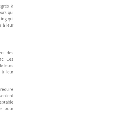
égrés à
eurs qui
ing qui
 à leur
ent des
ac. Ces
de leurs
 à leur
 réduire
sentent
eptable
ce pour