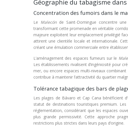
Géographie du tabagisme dans le
Concentration des fumoirs dans le m
Le
Malecón
de Saint-Domingue concentre une 
transformant cette promenade en véritable corridor 
majeure exploitent leur emplacement privilégié fa
attirent une clientèle locale et internationale. Ce
créant une émulation commerciale entre établisse
L’aménagement des espaces fumeurs sur le
Mal
Les établissements rivalisent d’ingéniosité pour c
mer, ou encore espaces multi-niveaux combinant z
contribue à maintenir l’attractivité du quartier malg
Tolérance tabagique des bars de plag
Les plages de Bávaro et Cap Cana bénéficient d’u
statut de destinations touristiques premium. Les 
réglementation, considérant que les espaces ouvert
plus grande permissivité. Cette approche pragm
restrictions plus strictes dans leurs pays d’origine.