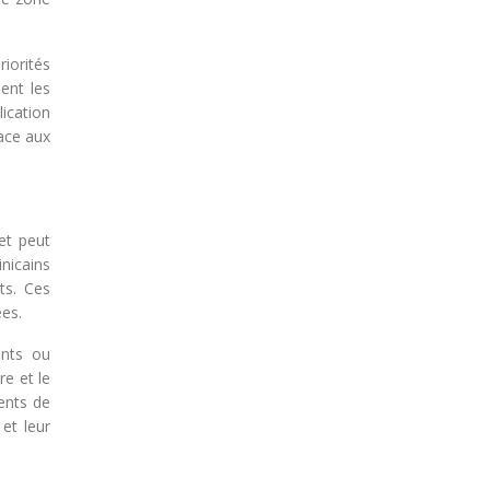
riorités
ent les
ication
face aux
et peut
nicains
ts. Ces
ées.
ents ou
re et le
ents de
et leur