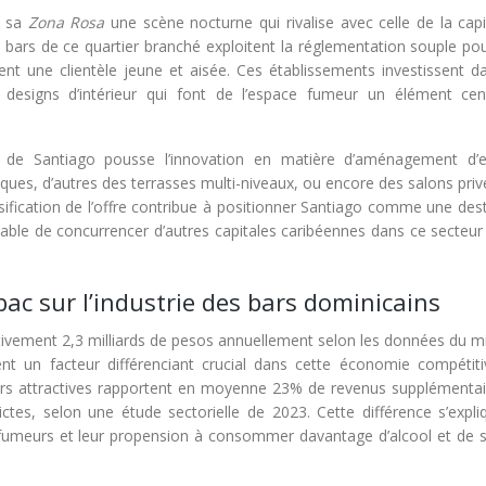
s sa
Zona Rosa
une scène nocturne qui rivalise avec celle de la cap
 bars de ce quartier branché exploitent la réglementation souple pou
rent une clientèle jeune et aisée. Ces établissements investissent d
 designs d’intérieur qui font de l’espace fumeur un élément cen
s de Santiago pousse l’innovation en matière d’aménagement d’
ques, d’autres des terrasses multi-niveaux, ou encore des salons pri
sification de l’offre contribue à positionner Santiago comme une des
apable de concurrencer d’autres capitales caribéennes dans ce secteur 
ac sur l’industrie des bars dominicains
tivement 2,3 milliards de pesos annuellement selon les données du mi
t un facteur différenciant crucial dans cette économie compétiti
rs attractives rapportent en moyenne 23% de revenus supplémentai
ictes, selon une étude sectorielle de 2023. Cette différence s’expli
fumeurs et leur propension à consommer davantage d’alcool et de s