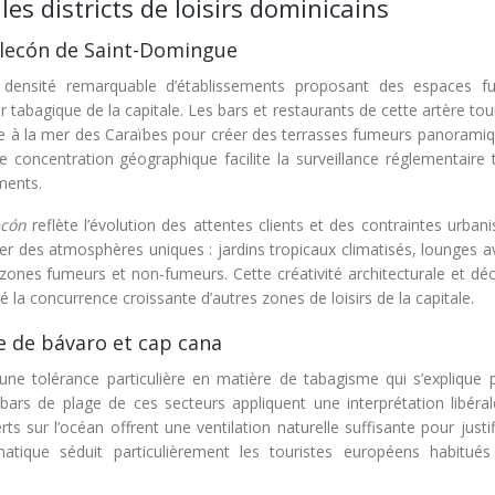
s districts de loisirs dominicains
alecón de Saint-Domingue
densité remarquable d’établissements proposant des espaces f
tabagique de la capitale. Les bars et restaurants de cette artère tou
ce à la mer des Caraïbes pour créer des terrasses fumeurs panoramiq
tte concentration géographique facilite la surveillance réglementaire
ments.
ecón
reflète l’évolution des attentes clients et des contraintes urbani
réer des atmosphères uniques : jardins tropicaux climatisés, lounges 
ones fumeurs et non-fumeurs. Cette créativité architecturale et déc
ré la concurrence croissante d’autres zones de loisirs de la capitale.
e de bávaro et cap cana
ne tolérance particulière en matière de tabagisme qui s’explique p
bars de plage de ces secteurs appliquent une interprétation libéral
s sur l’océan offrent une ventilation naturelle suffisante pour justi
atique séduit particulièrement les touristes européens habitué