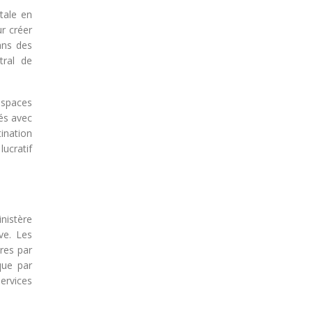
itale en
r créer
ans des
tral de
espaces
vés avec
tination
lucratif
nistère
ve. Les
res par
que par
ervices