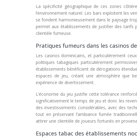
La spécificité géographique de ces zones côtièr
l’environnement naturel. Les bars exploitent les v
se fondent harmonieusement dans le paysage tropi
permet aux établissements de justifier des tarif
clientèle fumeuse.
Pratiques fumeurs dans les casinos d
Les casinos dominicains, et particulièrement c
politiques tabagiques particulièrement permissive
établissements bénéficient de dérogations étendues
espaces de jeu, créant une atmosphère que bea
expérience de divertissement.
L’économie du jeu justifie cette tolérance renforc
significativement le temps de jeu et donc les reve
des investissements considérables, avec des techn
tout en préservant l’ambiance fumée traditionnell
attirer une clientèle de joueurs fortunés en proven
Espaces tabac des établissements noc