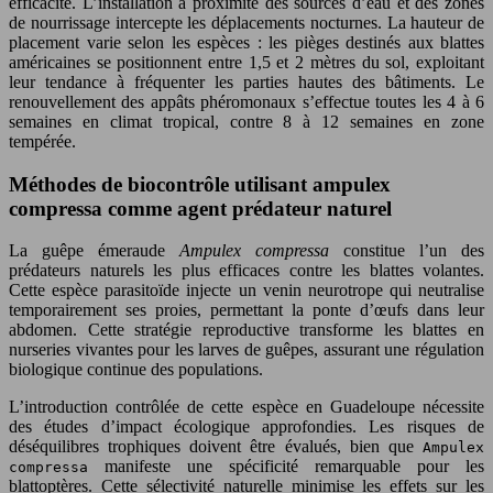
efficacité. L’installation à proximité des sources d’eau et des zones
de nourrissage intercepte les déplacements nocturnes. La hauteur de
placement varie selon les espèces : les pièges destinés aux blattes
américaines se positionnent entre 1,5 et 2 mètres du sol, exploitant
leur tendance à fréquenter les parties hautes des bâtiments. Le
renouvellement des appâts phéromonaux s’effectue toutes les 4 à 6
semaines en climat tropical, contre 8 à 12 semaines en zone
tempérée.
Méthodes de biocontrôle utilisant ampulex
compressa comme agent prédateur naturel
La guêpe émeraude
Ampulex compressa
constitue l’un des
prédateurs naturels les plus efficaces contre les blattes volantes.
Cette espèce parasitoïde injecte un venin neurotrope qui neutralise
temporairement ses proies, permettant la ponte d’œufs dans leur
abdomen. Cette stratégie reproductive transforme les blattes en
nurseries vivantes pour les larves de guêpes, assurant une régulation
biologique continue des populations.
L’introduction contrôlée de cette espèce en Guadeloupe nécessite
des études d’impact écologique approfondies. Les risques de
déséquilibres trophiques doivent être évalués, bien que
Ampulex
manifeste une spécificité remarquable pour les
compressa
blattoptères. Cette sélectivité naturelle minimise les effets sur les