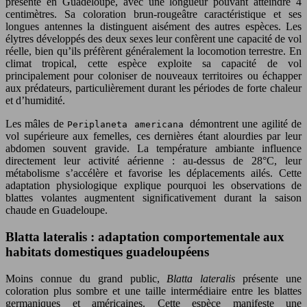
présente en Guadeloupe, avec une longueur pouvant atteindre 4
centimètres. Sa coloration brun-rougeâtre caractéristique et ses
longues antennes la distinguent aisément des autres espèces. Les
élytres développés des deux sexes leur confèrent une capacité de vol
réelle, bien qu’ils préfèrent généralement la locomotion terrestre. En
climat tropical, cette espèce exploite sa capacité de vol
principalement pour coloniser de nouveaux territoires ou échapper
aux prédateurs, particulièrement durant les périodes de forte chaleur
et d’humidité.
Les mâles de
démontrent une agilité de
Periplaneta americana
vol supérieure aux femelles, ces dernières étant alourdies par leur
abdomen souvent gravide. La température ambiante influence
directement leur activité aérienne : au-dessus de 28°C, leur
métabolisme s’accélère et favorise les déplacements ailés. Cette
adaptation physiologique explique pourquoi les observations de
blattes volantes augmentent significativement durant la saison
chaude en Guadeloupe.
Blatta lateralis : adaptation comportementale aux
habitats domestiques guadeloupéens
Moins connue du grand public,
Blatta lateralis
présente une
coloration plus sombre et une taille intermédiaire entre les blattes
germaniques et américaines. Cette espèce manifeste une