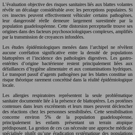
L’évaluation objective des risques sanitaires liés aux blattes volantes
révèle un décalage considérable avec les perceptions populaires. Si
ces insectes peuvent effectivement véhiculer certains pathogènes,
leur dangerosité réelle demeure largement surestimée par la
population guadeloupéenne. Cette distorsion perceptuelle trouve ses
origines dans des facteurs psychosociologiques complexes, amplifiés
par la transmission de croyances infondées.
Les études épidémiologiques menées dans l’archipel ne révèlent
aucune corrélation significative entre la densité de populations
blattoptères et l’incidence des pathologies digestives. Les gastro-
entérites d’origine bactérienne restent principalement liées aux
défaillances d’hygiène alimentaire et aux contaminations hydriques.
Le transport passif d’agents pathogènes par les blattes constitue un
risque théorique rarement concrétisé dans la réalité épidémiologique
locale.
Les allergies respiratoires représentent la seule problématique
sanitaire documentée liée à la présence de blattoptères. Les protéines
contenues dans leurs excréments et leurs mues peuvent déclencher
des réactions chez les personnes sensibilisées. Cette sensibilisation
concerne environ 5% de la population guadeloupéenne,
principalement les enfants présentant un terrain atopique
prédisposant. La gestion de ces cas nécessite une approche médicale
spécialisée plutôt qu’une éradication systématique des populations