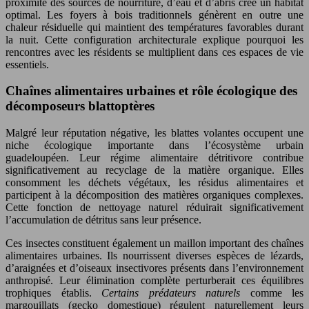
proximité des sources de nourriture, d’eau et d’abris crée un habitat
optimal. Les foyers à bois traditionnels génèrent en outre une
chaleur résiduelle qui maintient des températures favorables durant
la nuit. Cette configuration architecturale explique pourquoi les
rencontres avec les résidents se multiplient dans ces espaces de vie
essentiels.
Chaînes alimentaires urbaines et rôle écologique des
décomposeurs blattoptères
Malgré leur réputation négative, les blattes volantes occupent une
niche écologique importante dans l’écosystème urbain
guadeloupéen. Leur régime alimentaire détritivore contribue
significativement au recyclage de la matière organique. Elles
consomment les déchets végétaux, les résidus alimentaires et
participent à la décomposition des matières organiques complexes.
Cette fonction de nettoyage naturel réduirait significativement
l’accumulation de détritus sans leur présence.
Ces insectes constituent également un maillon important des chaînes
alimentaires urbaines. Ils nourrissent diverses espèces de lézards,
d’araignées et d’oiseaux insectivores présents dans l’environnement
anthropisé. Leur élimination complète perturberait ces équilibres
trophiques établis.
Certains prédateurs naturels
comme les
margouillats (gecko domestique) régulent naturellement leurs