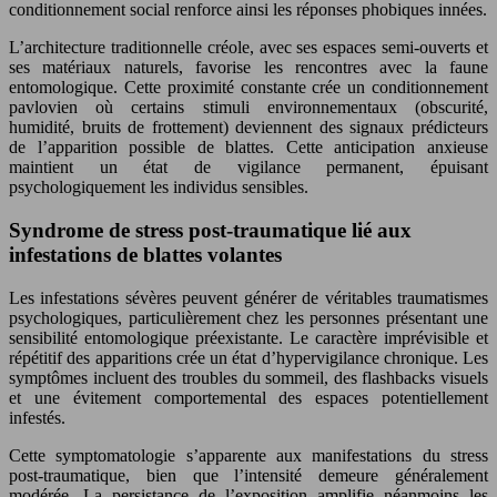
conditionnement social renforce ainsi les réponses phobiques innées.
L’architecture traditionnelle créole, avec ses espaces semi-ouverts et
ses matériaux naturels, favorise les rencontres avec la faune
entomologique. Cette proximité constante crée un conditionnement
pavlovien où certains stimuli environnementaux (obscurité,
humidité, bruits de frottement) deviennent des signaux prédicteurs
de l’apparition possible de blattes. Cette anticipation anxieuse
maintient un état de vigilance permanent, épuisant
psychologiquement les individus sensibles.
Syndrome de stress post-traumatique lié aux
infestations de blattes volantes
Les infestations sévères peuvent générer de véritables traumatismes
psychologiques, particulièrement chez les personnes présentant une
sensibilité entomologique préexistante. Le caractère imprévisible et
répétitif des apparitions crée un état d’hypervigilance chronique. Les
symptômes incluent des troubles du sommeil, des flashbacks visuels
et une évitement comportemental des espaces potentiellement
infestés.
Cette symptomatologie s’apparente aux manifestations du stress
post-traumatique, bien que l’intensité demeure généralement
modérée. La persistance de l’exposition amplifie néanmoins les