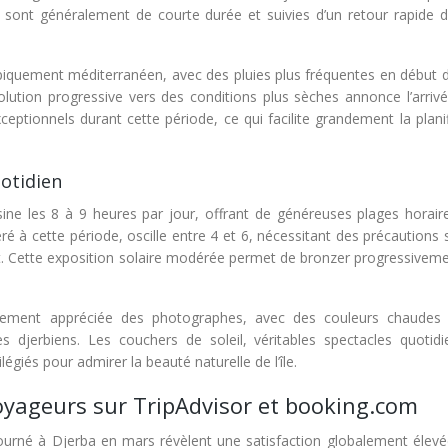
es sont généralement de courte durée et suivies d’un retour rapide 
typiquement méditerranéen, avec des pluies plus fréquentes en début 
olution progressive vers des conditions plus sèches annonce l’arrivé
ceptionnels durant cette période, ce qui facilite grandement la plani
uotidien
sine les 8 à 9 heures par jour, offrant de généreuses plages horair
déré à cette période, oscille entre 4 et 6, nécessitant des précautions 
t. Cette exposition solaire modérée permet de bronzer progressiveme
ièrement appréciée des photographes, avec des couleurs chaudes
 djerbiens. Les couchers de soleil, véritables spectacles quotidi
giés pour admirer la beauté naturelle de l’île.
oyageurs sur TripAdvisor et booking.com
ourné à Djerba en mars révèlent une satisfaction globalement élevé