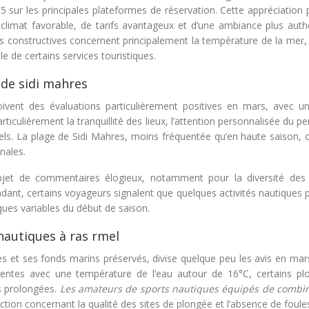
5 sur les principales plateformes de réservation. Cette appréciation 
 climat favorable, de tarifs avantageux et d’une ambiance plus auth
ues constructives concernent principalement la température de la mer
le de certains services touristiques.
 de sidi mahres
oivent des évaluations particulièrement positives en mars, avec u
iculièrement la tranquillité des lieux, l’attention personnalisée du p
tiels. La plage de Sidi Mahres, moins fréquentée qu’en haute saison, 
nales.
’objet de commentaires élogieux, notamment pour la diversité de
ndant, certains voyageurs signalent que quelques activités nautiques
ques variables du début de saison.
 nautiques à ras rmel
 et ses fonds marins préservés, divise quelque peu les avis en mars.
ellentes avec une température de l’eau autour de 16°C, certains pl
es prolongées.
Les amateurs de sports nautiques équipés de combi
ion concernant la qualité des sites de plongée et l’absence de foule