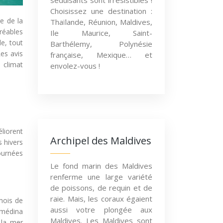
séduisants sont irrésistibles !
Choisissez une destination :
e de la
Thaïlande, Réunion, Maldives,
gréables
Ile Maurice, Saint-
le, tout
Barthélemy, Polynésie
Les avis
française, Mexique… et
 climat
envolez-vous !
liorent
Archipel des Maldives
s hivers
ournées
Le fond marin des Maldives
renferme une large variété
de poissons, de requin et de
raie. Mais, les coraux égaient
mois de
aussi votre plongée aux
 médina
Maldives. Les Maldives sont
 la mer