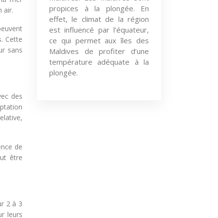
propices à la plongée. En
 air.
effet, le climat de la région
 peuvent
est influencé par l’équateur,
. Cette
ce qui permet aux îles des
our sans
Maldives de profiter d’une
température adéquate à la
plongée.
vec des
ptation
lative,
ence de
ut être
ur 2 à 3
r leurs