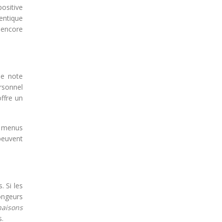
positive
entique
, encore
ne note
ersonnel
offre un
s menus
 peuvent
 Si les
ongeurs
naisons
s.