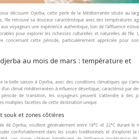
pour découvrir Djerba, cette perle de la Méditerranée située au larg
es, l’île retrouve sa douceur caractéristique avec des températures a
 aux voyageurs une expérience authentique, loin de l’affluence estiva
bles pour explorer les richesses culturelles et naturelles de l’île. 
vée concernant cette période, particulièrement appréciée pour son
djerba au mois de mars : température et
la belle saison à Djerba, avec des conditions climatiques qui s’amé
e d’un climat méditerranéen à influence désertique, caractérisé par de
période de transition, les voyageurs peuvent s’attendre à des j
les multiples facettes de cette destination unique.
souk et zones côtières
le de Djerba, oscillent généralement entre 18°C et 22°C durant le 
ler confortablement dans les souks traditionnels et d’explorer la
’été. Les zones côtières bénéficient de l’influence modératrice de