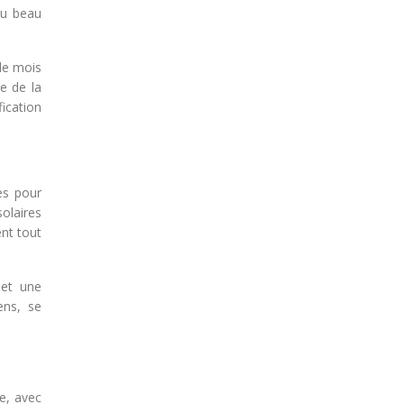
du beau
de mois
e de la
fication
es pour
solaires
nt tout
 et une
ens, se
e, avec