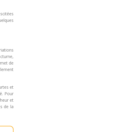
scitées
uelques
iations
cturne,
rmet de
plement
urtes et
ré. Pour
cheur et
es de la