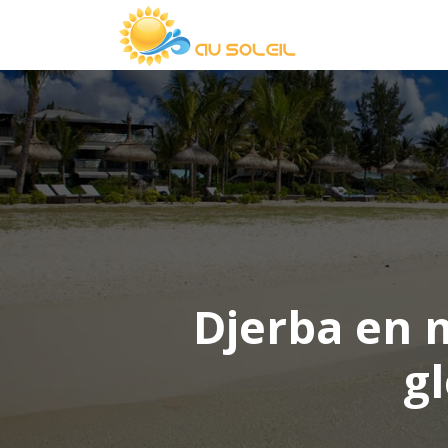
Djerba en m
g