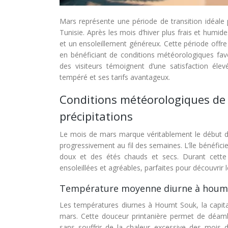
Mars représente une période de transition idéale 
Tunisie. Après les mois d’hiver plus frais et humid
et un ensoleillement généreux. Cette période offre
en bénéficiant de conditions météorologiques favora
des visiteurs témoignent d’une satisfaction éle
tempéré et ses tarifs avantageux.
Conditions météorologiques de 
précipitations
Le mois de mars marque véritablement le début de 
progressivement au fil des semaines. L’île bénéfici
doux et des étés chauds et secs. Durant cette 
ensoleillées et agréables, parfaites pour découvrir 
Température moyenne diurne à houmt 
Les températures diurnes à Houmt Souk, la capita
mars. Cette douceur printanière permet de déambu
sans souffrir de la chaleur excessive des mois d