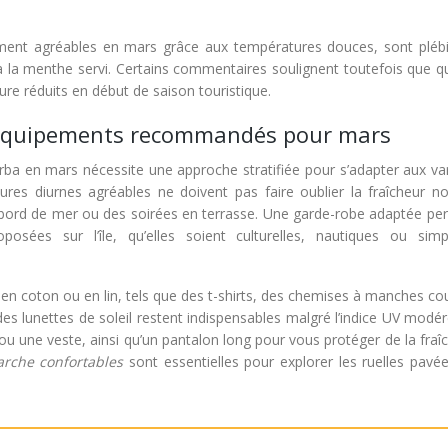
èrement agréables en mars grâce aux températures douces, sont plébi
 à la menthe servi. Certains commentaires soulignent toutefois que q
re réduits en début de saison touristique.
t équipements recommandés pour mars
rba en mars nécessite une approche stratifiée pour s’adapter aux var
ures diurnes agréables ne doivent pas faire oublier la fraîcheur no
 bord de mer ou des soirées en terrasse. Une garde-robe adaptée pe
oposées sur l’île, qu’elles soient culturelles, nautiques ou sim
 en coton ou en lin, tels que des t-shirts, des chemises à manches co
es lunettes de soleil restent indispensables malgré l’indice UV modé
ou une veste, ainsi qu’un pantalon long pour vous protéger de la fraî
arche confortables
sont essentielles pour explorer les ruelles pavé