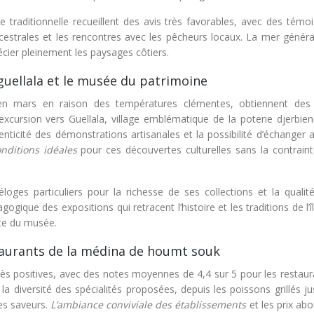
 traditionnelle recueillent des avis très favorables, avec des témo
cestrales et les rencontres avec les pêcheurs locaux. La mer génér
écier pleinement les paysages côtiers.
guellala et le musée du patrimoine
ées en mars en raison des températures clémentes, obtiennent des
cursion vers Guellala, village emblématique de la poterie djerbienn
henticité des démonstrations artisanales et la possibilité d’échanger 
onditions idéales
pour ces découvertes culturelles sans la contraint
oges particuliers pour la richesse de ses collections et la qualit
ogique des expositions qui retracent l’histoire et les traditions de l’îl
ite du musée.
staurants de la médina de houmt souk
 très positives, avec des notes moyennes de 4,4 sur 5 pour les restau
 diversité des spécialités proposées, depuis les poissons grillés ju
des saveurs.
L’ambiance conviviale des établissements
et les prix ab