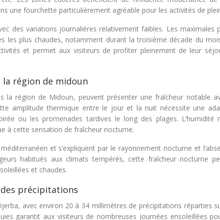
s une fourchette particulièrement agréable pour les activités de plein
avec des variations journalières relativement faibles. Les maximales
es les plus chaudes, notamment durant la troisième décade du mois
 activités et permet aux visiteurs de profiter pleinement de leur séj
 la région de midoun
ns la région de Midoun, peuvent présenter une fraîcheur notable a
te amplitude thermique entre le jour et la nuit nécessite une ada
irée ou les promenades tardives le long des plages. L’humidité re
 à cette sensation de fraîcheur nocturne.
 méditerranéen et s’expliquent par le rayonnement nocturne et l’abs
ageurs habitués aux climats tempérés, cette fraîcheur nocturne pe
soleillées et chaudes.
 des précipitations
jerba, avec environ 20 à 34 millimètres de précipitations réparties s
luies garantit aux visiteurs de nombreuses journées ensoleillées pou