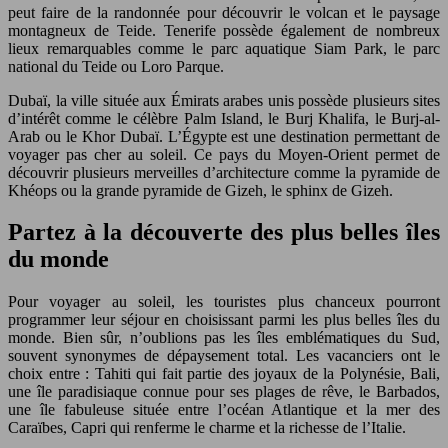
peut faire de la randonnée pour découvrir le volcan et le paysage
montagneux de Teide. Tenerife possède également de nombreux
lieux remarquables comme le parc aquatique Siam Park, le parc
national du Teide ou Loro Parque.
Dubaï, la ville située aux Émirats arabes unis possède plusieurs sites
d’intérêt comme le célèbre Palm Island, le Burj Khalifa, le Burj-al-
Arab ou le Khor Dubaï. L’Égypte est une destination permettant de
voyager pas cher au soleil. Ce pays du Moyen-Orient permet de
découvrir plusieurs merveilles d’architecture comme la pyramide de
Khéops ou la grande pyramide de Gizeh, le sphinx de Gizeh.
Partez à la découverte des plus belles îles
du monde
Pour voyager au soleil, les touristes plus chanceux pourront
programmer leur séjour en choisissant parmi les plus belles îles du
monde. Bien sûr, n’oublions pas les îles emblématiques du Sud,
souvent synonymes de dépaysement total. Les vacanciers ont le
choix entre : Tahiti qui fait partie des joyaux de la Polynésie, Bali,
une île paradisiaque connue pour ses plages de rêve, le Barbados,
une île fabuleuse située entre l’océan Atlantique et la mer des
Caraïbes, Capri qui renferme le charme et la richesse de l’Italie.