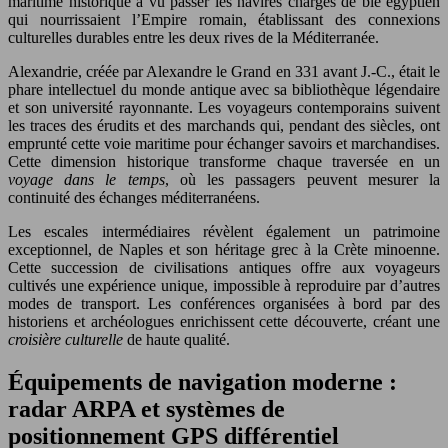
maritime historique a vu passer les navires chargés de blé égyptien
qui nourrissaient l’Empire romain, établissant des connexions
culturelles durables entre les deux rives de la Méditerranée.
Alexandrie, créée par Alexandre le Grand en 331 avant J.-C., était le
phare intellectuel du monde antique avec sa bibliothèque légendaire
et son université rayonnante. Les voyageurs contemporains suivent
les traces des érudits et des marchands qui, pendant des siècles, ont
emprunté cette voie maritime pour échanger savoirs et marchandises.
Cette dimension historique transforme chaque traversée en un
voyage dans le temps
, où les passagers peuvent mesurer la
continuité des échanges méditerranéens.
Les escales intermédiaires révèlent également un patrimoine
exceptionnel, de Naples et son héritage grec à la Crète minoenne.
Cette succession de civilisations antiques offre aux voyageurs
cultivés une expérience unique, impossible à reproduire par d’autres
modes de transport. Les conférences organisées à bord par des
historiens et archéologues enrichissent cette découverte, créant une
croisière culturelle
de haute qualité.
Équipements de navigation moderne :
radar ARPA et systèmes de
positionnement GPS différentiel