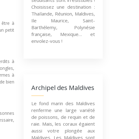
séduisants sont irrésistibles !
Choisissez une destination :
Thaïlande, Réunion, Maldives,
Ile Maurice, Saint-
 être à
Barthélemy, Polynésie
un petit
française, Mexique… et
envolez-vous !
rdits à
ongles,
armes à
de bien
Archipel des Maldives
Le fond marin des Maldives
renferme une large variété
rsonnes
de poissons, de requin et de
ssaire,
raie. Mais, les coraux égaient
aussi votre plongée aux
Maldives. Les Maldives sont