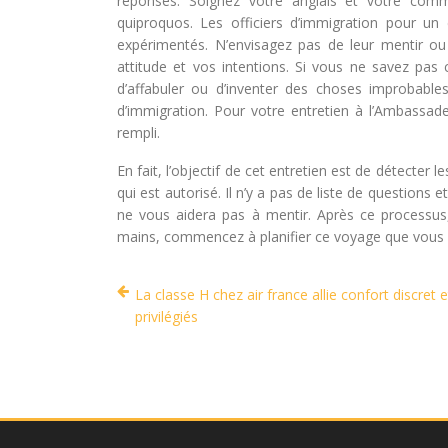
réponses. Soignez votre anglais et votre com
quiproquos. Les officiers d’immigration pour u
expérimentés. N’envisagez pas de leur mentir ou 
attitude et vos intentions. Si vous ne savez pas
d’affabuler ou d’inventer des choses improbables
d’immigration. Pour votre entretien à l’Ambassad
rempli.
En fait, l’objectif de cet entretien est de détecter 
qui est autorisé. Il n’y a pas de liste de questions e
ne vous aidera pas à mentir. Après ce processus,
mains, commencez à planifier ce voyage que vous a
La classe H chez air france allie confort discret e
privilégiés