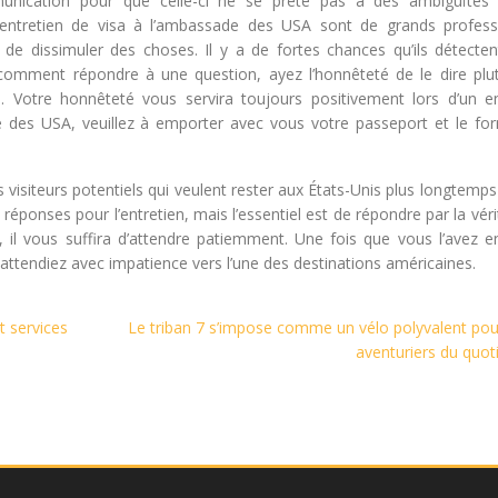
munication pour que celle-ci ne se prête pas à des ambiguïtés
n entretien de visa à l’ambassade des USA sont de grands profess
de dissimuler des choses. Il y a de fortes chances qu’ils détecten
 comment répondre à une question, ayez l’honnêteté de le dire plu
. Votre honnêteté vous servira toujours positivement lors d’un en
e des USA, veuillez à emporter avec vous votre passeport et le for
les visiteurs potentiels qui veulent rester aux États-Unis plus longtemp
t réponses pour l’entretien, mais l’essentiel est de répondre par la véri
 il vous suffira d’attendre patiemment. Une fois que vous l’avez en
ttendiez avec impatience vers l’une des destinations américaines.
t services
Le triban 7 s’impose comme un vélo polyvalent pou
aventuriers du quot