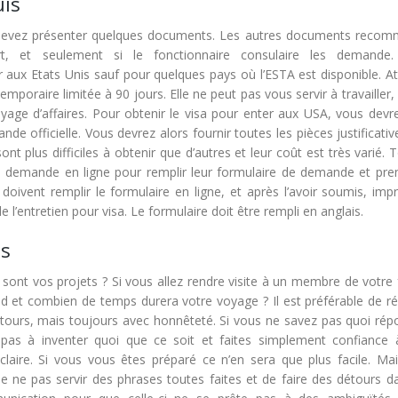
uis
 devez présenter quelques documents. Les autres documents reco
rt, et seulement si le fonctionnaire consulaire les demande.
er aux Etats Unis sauf pour quelques pays où l’ESTA est disponible. A
poraire limitée à 90 jours. Elle ne peut pas vous servir à travailler, 
yage d’affaires. Pour obtenir le visa pour enter aux USA, vous devr
e officielle. Vous devrez alors fournir toutes les pièces justificati
 plus difficiles à obtenir que d’autres et leur coût est très varié. 
de demande en ligne pour remplir leur formulaire de demande et pre
oivent remplir le formulaire en ligne, et après l’avoir soumis, impr
 l’entretien pour visa. Le formulaire doit être rempli en anglais.
es
sont vos projets ? Si vous allez rendre visite à un membre de votre 
 et combien de temps durera votre voyage ? Il est préférable de r
étours, mais toujours avec honnêteté. Si vous ne savez pas quoi rép
z pas à inventer quoi que ce soit et faites simplement confiance 
ire. Si vous vous êtes préparé ce n’en sera que plus facile. Mais
e ne pas servir des phrases toutes faites et de faire des détours d