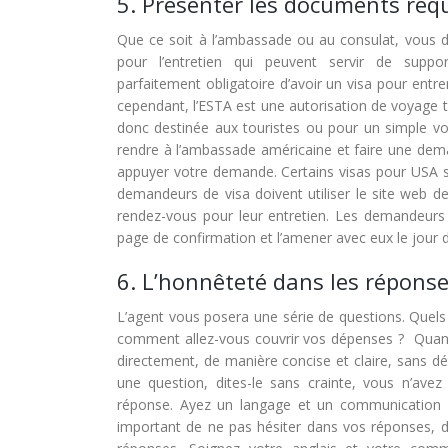
5. Présenter les documents req
Que ce soit à l’ambassade ou au consulat, vous
pour l’entretien qui peuvent servir de suppo
parfaitement obligatoire d’avoir un visa pour entr
cependant, l’ESTA est une autorisation de voyage tem
donc destinée aux touristes ou pour un simple vo
rendre à l’ambassade américaine et faire une demand
appuyer votre demande. Certains visas pour USA sont
demandeurs de visa doivent utiliser le site web 
rendez-vous pour leur entretien. Les demandeurs d
page de confirmation et l’amener avec eux le jour de
6. L’honnêteté dans les répons
L’agent vous posera une série de questions. Quels 
comment allez-vous couvrir vos dépenses ? Quand
directement, de manière concise et claire, sans d
une question, dites-le sans crainte, vous n’ave
réponse. Ayez un langage et un communication cla
important de ne pas hésiter dans vos réponses, d