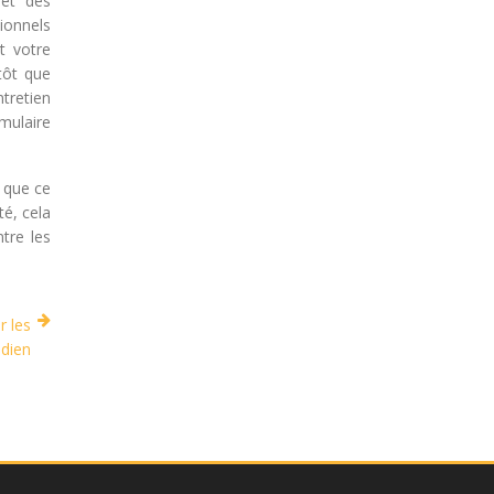
 et des
ionnels
t votre
tôt que
tretien
mulaire
s que ce
té, cela
tre les
r les
idien