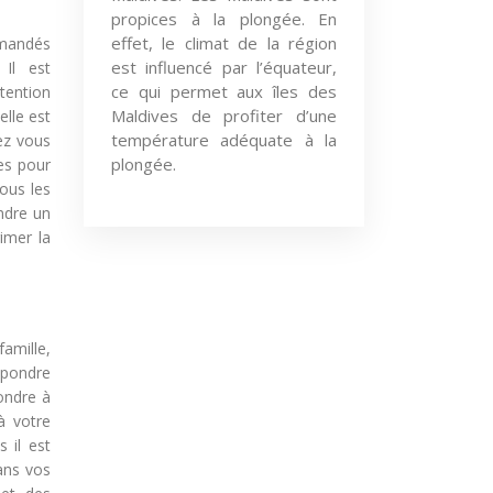
propices à la plongée. En
effet, le climat de la région
mmandés
est influencé par l’équateur,
 Il est
ce qui permet aux îles des
ttention
Maldives de profiter d’une
elle est
température adéquate à la
ez vous
plongée.
ves pour
Tous les
ndre un
imer la
famille,
épondre
ondre à
à votre
 il est
ans vos