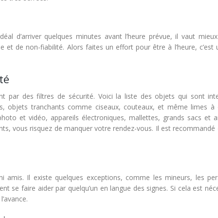
idéal d’arriver quelques minutes avant l’heure prévue, il vaut mieux
 et de non-fiabilité. Alors faites un effort pour être à l’heure, c’est 
té
ar des filtres de sécurité. Voici la liste des objets qui sont inte
es, objets tranchants comme ciseaux, couteaux, et même limes à 
 photo et vidéo, appareils électroniques, mallettes, grands sacs et 
ents, vous risquez de manquer votre rendez-vous. Il est recommandé 
e ni amis. Il existe quelques exceptions, comme les mineurs, les pe
 se faire aider par quelqu’un en langue des signes. Si cela est néce
’avance.