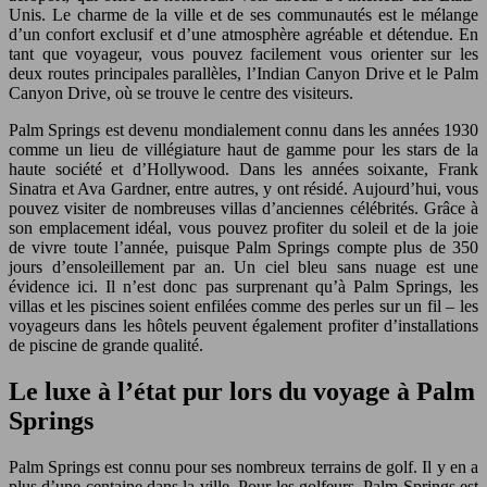
Unis. Le charme de la ville et de ses communautés est le mélange
d’un confort exclusif et d’une atmosphère agréable et détendue. En
tant que voyageur, vous pouvez facilement vous orienter sur les
deux routes principales parallèles, l’Indian Canyon Drive et le Palm
Canyon Drive, où se trouve le centre des visiteurs.
Palm Springs est devenu mondialement connu dans les années 1930
comme un lieu de villégiature haut de gamme pour les stars de la
haute société et d’Hollywood. Dans les années soixante, Frank
Sinatra et Ava Gardner, entre autres, y ont résidé. Aujourd’hui, vous
pouvez visiter de nombreuses villas d’anciennes célébrités. Grâce à
son emplacement idéal, vous pouvez profiter du soleil et de la joie
de vivre toute l’année, puisque Palm Springs compte plus de 350
jours d’ensoleillement par an. Un ciel bleu sans nuage est une
évidence ici. Il n’est donc pas surprenant qu’à Palm Springs, les
villas et les piscines soient enfilées comme des perles sur un fil – les
voyageurs dans les hôtels peuvent également profiter d’installations
de piscine de grande qualité.
Le luxe à l’état pur lors du voyage à Palm
Springs
Palm Springs est connu pour ses nombreux terrains de golf. Il y en a
plus d’une centaine dans la ville. Pour les golfeurs, Palm Springs est