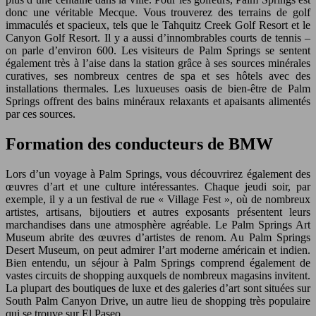
donc une véritable Mecque. Vous trouverez des terrains de golf
immaculés et spacieux, tels que le Tahquitz Creek Golf Resort et le
Canyon Golf Resort. Il y a aussi d’innombrables courts de tennis –
on parle d’environ 600. Les visiteurs de Palm Springs se sentent
également très à l’aise dans la station grâce à ses sources minérales
curatives, ses nombreux centres de spa et ses hôtels avec des
installations thermales. Les luxueuses oasis de bien-être de Palm
Springs offrent des bains minéraux relaxants et apaisants alimentés
par ces sources.
Formation des conducteurs de BMW
Lors d’un voyage à Palm Springs, vous découvrirez également des
œuvres d’art et une culture intéressantes. Chaque jeudi soir, par
exemple, il y a un festival de rue « Village Fest », où de nombreux
artistes, artisans, bijoutiers et autres exposants présentent leurs
marchandises dans une atmosphère agréable. Le Palm Springs Art
Museum abrite des œuvres d’artistes de renom. Au Palm Springs
Desert Museum, on peut admirer l’art moderne américain et indien.
Bien entendu, un séjour à Palm Springs comprend également de
vastes circuits de shopping auxquels de nombreux magasins invitent.
La plupart des boutiques de luxe et des galeries d’art sont situées sur
South Palm Canyon Drive, un autre lieu de shopping très populaire
qui se trouve sur El Paseo.