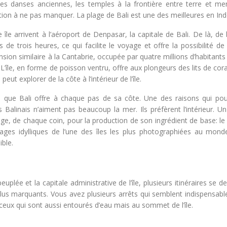
les danses anciennes, les temples à la frontière entre terre et mer
ation à ne pas manquer. La plage de Bali est une des meilleures en Ind
 île arrivent à l’aéroport de Denpasar, la capitale de Bali. De là, d
 de trois heures, ce qui facilite le voyage et offre la possibilité de
ion similaire à la Cantabrie, occupée par quatre millions d’habitants
 L’île, en forme de poisson ventru, offre aux plongeurs des lits de cora
eut explorer de la côte à l’intérieur de l’île.
es que Bali offre à chaque pas de sa côte. Une des raisons qui po
Balinais n’aiment pas beaucoup la mer. Ils préfèrent l’intérieur. Un
ge, de chaque coin, pour la production de son ingrédient de base: le 
ages idylliques de l’une des îles les plus photographiées au mond
ible.
euplée et la capitale administrative de l’île, plusieurs itinéraires se d
s plus marquants. Vous avez plusieurs arrêts qui semblent indispensab
ceux qui sont aussi entourés d’eau mais au sommet de l’île.