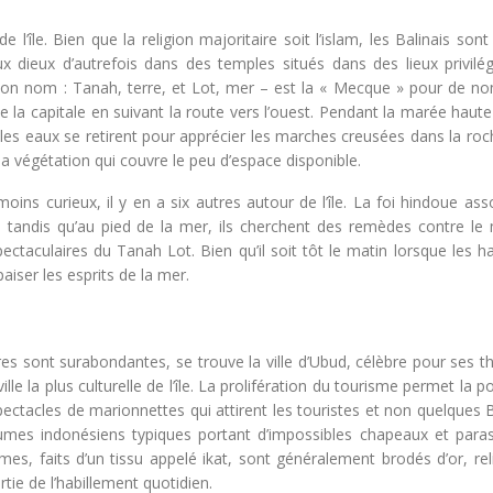
 l’île. Bien que la religion majoritaire soit l’islam, les Balinais son
dieux d’autrefois dans des temples situés dans des lieux privilég
ù son nom : Tanah, terre, et Lot, mer – est la « Mecque » pour de n
de la capitale en suivant la route vers l’ouest. Pendant la marée haute
e les eaux se retirent pour apprécier les marches creusées dans la ro
a végétation qui couvre le peu d’espace disponible.
s curieux, il y en a six autres autour de l’île. La foi hindoue asso
tandis qu’au pied de la mer, ils cherchent des remèdes contre le 
ectaculaires du Tanah Lot. Bien qu’il soit tôt le matin lorsque les h
aiser les esprits de la mer.
ères sont surabondantes, se trouve la ville d’Ubud, célèbre pour ses t
le la plus culturelle de l’île. La prolifération du tourisme permet la p
ectacles de marionnettes qui attirent les touristes et non quelques B
umes indonésiens typiques portant d’impossibles chapeaux et paras
mes, faits d’un tissu appelé ikat, sont généralement brodés d’or, rel
rtie de l’habillement quotidien.