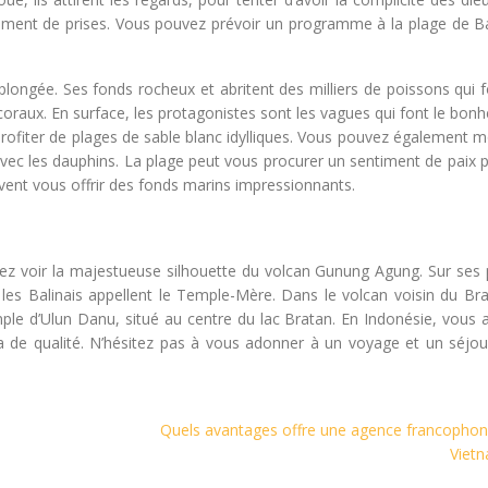
amment de prises. Vous pouvez prévoir un programme à la plage de Ba
a plongée. Ses fonds rocheux et abritent des milliers de poissons qui
oraux. En surface, les protagonistes sont les vagues qui font le bon
rofiter de plages de sable blanc idylliques. Vous pouvez également m
avec les dauphins. La plage peut vous procurer un sentiment de paix 
uvent vous offrir des fonds marins impressionnants.
vez voir la majestueuse silhouette du volcan Gunung Agung. Sur ses 
les Balinais appellent le Temple-Mère. Dans le volcan voisin du Bra
ple d’Ulun Danu, situé au centre du lac Bratan. En Indonésie, vous a
era de qualité. N’hésitez pas à vous adonner à un voyage et un séjou
Quels avantages offre une agence francophon
Vietn