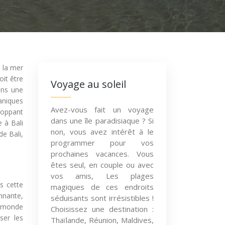
e la mer
oit être
Voyage au soleil
ans une
aniques
Avez-vous fait un voyage
eloppant
dans une île paradisiaque ? Si
 à Bali
non, vous avez intérêt à le
e Bali,
programmer pour vos
prochaines vacances. Vous
êtes seul, en couple ou avec
vos amis, Les plages
ns cette
magiques de ces endroits
onnante,
séduisants sont irrésistibles !
n monde
Choisissez une destination :
ser les
Thaïlande, Réunion, Maldives,