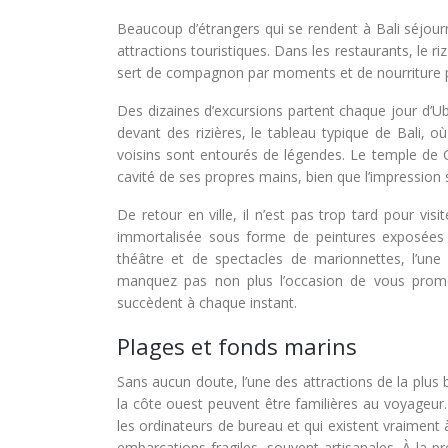
Beaucoup d’étrangers qui se rendent à Bali séjour
attractions touristiques. Dans les restaurants, le ri
sert de compagnon par moments et de nourriture p
Des dizaines d’excursions partent chaque jour d’Ubu
devant des rizières, le tableau typique de Bali, o
voisins sont entourés de légendes. Le temple de G
cavité de ses propres mains, bien que l’impression s
De retour en ville, il n’est pas trop tard pour visi
immortalisée sous forme de peintures exposées 
théâtre et de spectacles de marionnettes, l’une
manquez pas non plus l’occasion de vous prome
succèdent à chaque instant.
Plages et fonds marins
Sans aucun doute, l’une des attractions de la plus 
la côte ouest peuvent être familières au voyageur
les ordinateurs de bureau et qui existent vraiment 
embarcations fragiles, souvent artisanales. À la pro