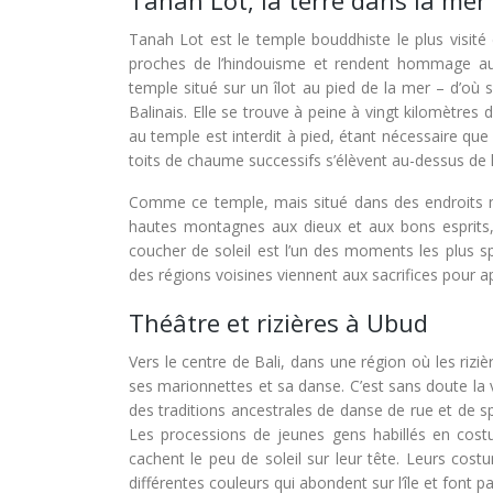
Tanah Lot, la terre dans la mer
Tanah Lot est le temple bouddhiste le plus visité de
proches de l’hindouisme et rendent hommage aux 
temple situé sur un îlot au pied de la mer – d’o
Balinais. Elle se trouve à peine à vingt kilomètres 
au temple est interdit à pied, étant nécessaire qu
toits de chaume successifs s’élèvent au-dessus de l
Comme ce temple, mais situé dans des endroits moin
hautes montagnes aux dieux et aux bons esprits, 
coucher de soleil est l’un des moments les plus sp
des régions voisines viennent aux sacrifices pour ap
Théâtre et rizières à Ubud
Vers le centre de Bali, dans une région où les rizi
ses marionnettes et sa danse. C’est sans doute la vil
des traditions ancestrales de danse de rue et de sp
Les processions de jeunes gens habillés en cost
cachent le peu de soleil sur leur tête. Leurs costu
différentes couleurs qui abondent sur l’île et font pa