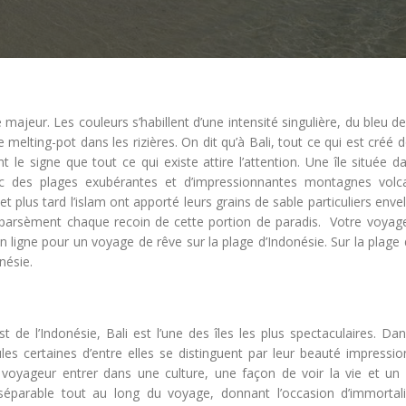
ajeur. Les couleurs s’habillent d’une intensité singulière, du bleu d
elting-pot dans les rizières. On dit qu’à Bali, tout ce qui est créé d
le signe que tout ce qui existe attire l’attention. Une île située d
avec des plages exubérantes et d’impressionnantes montagnes volc
 plus tard l’islam ont apporté leurs grains de sable particuliers env
ui parsèment chaque recoin de cette portion de paradis. Votre voyage
igne pour un voyage de rêve sur la plage d’Indonésie. Sur la plage d
nésie.
t de l’Indonésie, Bali est l’une des îles les plus spectaculaires. Da
eules certaines d’entre elles se distinguent par leur beauté impressi
 le voyageur entrer dans une culture, une façon de voir la vie et u
séparable tout au long du voyage, donnant l’occasion d’immortali