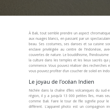
À Bali, tout semble prendre un aspect chromatique m
aux nuages blancs, en passant par un spectaculaire m
beau. Ses costumes, ses danses et sa cuisine sont 
enclave privilégiée au centre de l’Indonésie, 
couvertes de nature. Le bouddhisme, l’hindouisme et
la culture dans les temples et les lieux sacrés q
commence. Vous pouvez réaliser des recherches en l
vous pouvez profiter d’un coucher de soleil en Indo
Le joyau de l’océan Indien
Nichée dans la chaîne d’îles volcaniques du sud-es
région, il y a jusqu’à 13 000 petites îles, mais s
comme Bali. Faire le tour de l’île signifie pour
différent. L’appareil photo est un compagnon in