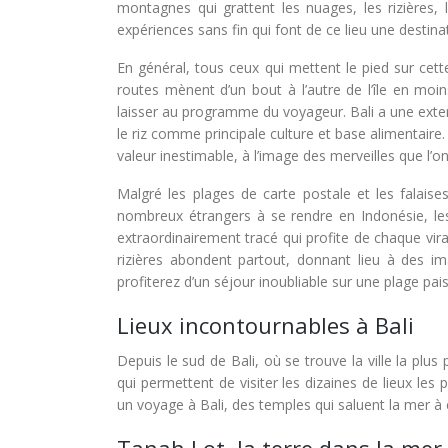
montagnes qui grattent les nuages, les rizières, 
expériences sans fin qui font de ce lieu une destin
En général, tous ceux qui mettent le pied sur cette
routes mènent d’un bout à l’autre de l’île en moins
laisser au programme du voyageur. Bali a une extens
le riz comme principale culture et base alimentaire.
valeur inestimable, à l’image des merveilles que l’on p
Malgré les plages de carte postale et les falais
nombreux étrangers à se rendre en Indonésie, les 
extraordinairement tracé qui profite de chaque vira
rizières abondent partout, donnant lieu à des im
profiterez d’un séjour inoubliable sur une plage pais
Lieux incontournables à Bali
Depuis le sud de Bali, où se trouve la ville la plus p
qui permettent de visiter les dizaines de lieux le
un voyage à Bali, des temples qui saluent la mer à 