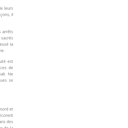
e leurs
çons, il
s arrêts
s sacrés
eusé la
me.
auté est
èces de
ali. Ne
tues se
 nord et
écorent
dans des
ux de la