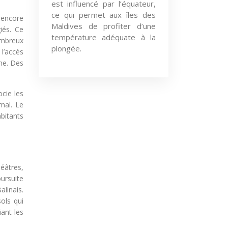
est influencé par l’équateur,
ce qui permet aux îles des
t encore
Maldives de profiter d’une
iés. Ce
température adéquate à la
ombreux
plongée.
 l’accès
che. Des
cie les
mal. Le
abitants
héâtres,
oursuite
alinais.
ols qui
iant les