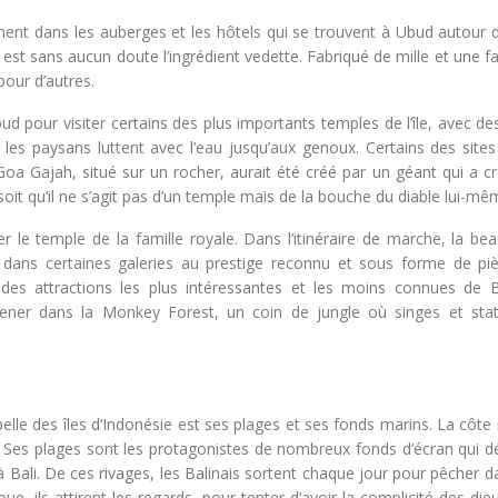
nent dans les auberges et les hôtels qui se trouvent à Ubud autour d
z est sans aucun doute l’ingrédient vedette. Fabriqué de mille et une fa
our d’autres.
d pour visiter certains des plus importants temples de l’île, avec de
ù les paysans luttent avec l’eau jusqu’aux genoux. Certains des site
oa Gajah, situé sur un rocher, aurait été créé par un géant qui a cr
oit qu’il ne s’agit pas d’un temple mais de la bouche du diable lui-mê
ter le temple de la famille royale. Dans l’itinéraire de marche, la be
dans certaines galeries au prestige reconnu et sous forme de pi
 des attractions les plus intéressantes et les moins connues de B
ner dans la Monkey Forest, un coin de jungle où singes et sta
belle des îles d’Indonésie est ses plages et ses fonds marins. La côte
. Ses plages sont les protagonistes de nombreux fonds d’écran qui d
à Bali. De ces rivages, les Balinais sortent chaque jour pour pêcher 
ue, ils attirent les regards, pour tenter d’avoir la complicité des die