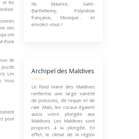
 et les
Ile Maurice, Saint-
onésie.
Barthélemy, Polynésie
française, Mexique… et
e bonnes
envolez-vous !
 ne rien
 qui ont
il d’une
usse de
 puzzle
Archipel des Maldives
riz. Les
e. Vous
Le fond marin des Maldives
renferme une large variété
de poissons, de requin et de
raie. Mais, les coraux égaient
essinent
aussi votre plongée aux
les pour
Maldives. Les Maldives sont
propices à la plongée. En
effet, le climat de la région