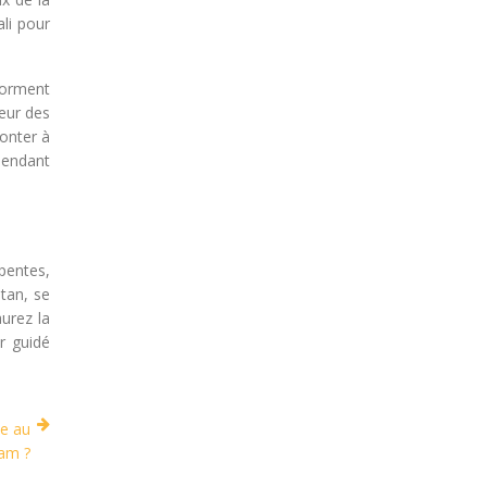
li pour
 forment
heur des
onter à
pendant
pentes,
tan, se
urez la
r guidé
e au
am ?