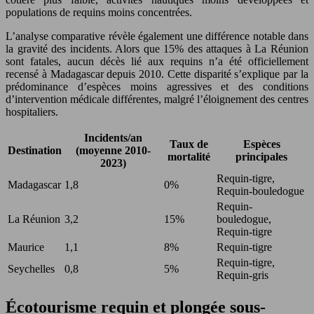
populations de requins moins concentrées.
L’analyse comparative révèle également une différence notable dans
la gravité des incidents. Alors que 15% des attaques à La Réunion
sont fatales, aucun décès lié aux requins n’a été officiellement
recensé à Madagascar depuis 2010. Cette disparité s’explique par la
prédominance d’espèces moins agressives et des conditions
d’intervention médicale différentes, malgré l’éloignement des centres
hospitaliers.
Incidents/an
Taux de
Espèces
Destination
(moyenne 2010-
mortalité
principales
2023)
Requin-tigre,
Madagascar
1,8
0%
Requin-bouledogue
Requin-
La Réunion
3,2
15%
bouledogue,
Requin-tigre
Maurice
1,1
8%
Requin-tigre
Requin-tigre,
Seychelles
0,8
5%
Requin-gris
Écotourisme requin et plongée sous-