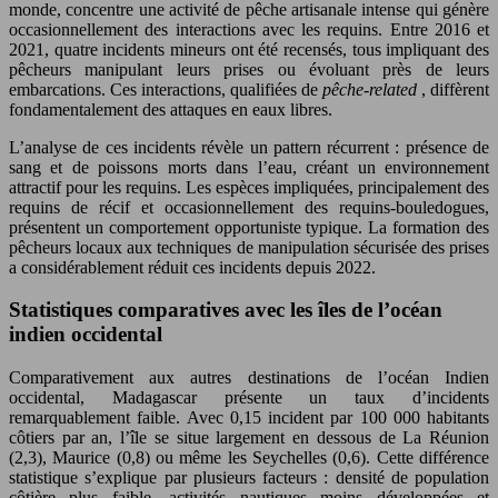
monde, concentre une activité de pêche artisanale intense qui génère
occasionnellement des interactions avec les requins. Entre 2016 et
2021, quatre incidents mineurs ont été recensés, tous impliquant des
pêcheurs manipulant leurs prises ou évoluant près de leurs
embarcations. Ces interactions, qualifiées de
pêche-related
, diffèrent
fondamentalement des attaques en eaux libres.
L’analyse de ces incidents révèle un pattern récurrent : présence de
sang et de poissons morts dans l’eau, créant un environnement
attractif pour les requins. Les espèces impliquées, principalement des
requins de récif et occasionnellement des requins-bouledogues,
présentent un comportement opportuniste typique. La formation des
pêcheurs locaux aux techniques de manipulation sécurisée des prises
a considérablement réduit ces incidents depuis 2022.
Statistiques comparatives avec les îles de l’océan
indien occidental
Comparativement aux autres destinations de l’océan Indien
occidental, Madagascar présente un taux d’incidents
remarquablement faible. Avec 0,15 incident par 100 000 habitants
côtiers par an, l’île se situe largement en dessous de La Réunion
(2,3), Maurice (0,8) ou même les Seychelles (0,6). Cette différence
statistique s’explique par plusieurs facteurs : densité de population
côtière plus faible, activités nautiques moins développées et