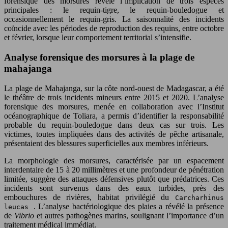
forensique des morsures révèle l’implication de trois espèces
principales : le requin-tigre, le requin-bouledogue et
occasionnellement le requin-gris. La saisonnalité des incidents
coïncide avec les périodes de reproduction des requins, entre octobre
et février, lorsque leur comportement territorial s’intensifie.
Analyse forensique des morsures à la plage de
mahajanga
La plage de Mahajanga, sur la côte nord-ouest de Madagascar, a été
le théâtre de trois incidents mineurs entre 2015 et 2020. L’analyse
forensique des morsures, menée en collaboration avec l’Institut
océanographique de Toliara, a permis d’identifier la responsabilité
probable du requin-bouledogue dans deux cas sur trois. Les
victimes, toutes impliquées dans des activités de pêche artisanale,
présentaient des blessures superficielles aux membres inférieurs.
La morphologie des morsures, caractérisée par un espacement
interdentaire de 15 à 20 millimètres et une profondeur de pénétration
limitée, suggère des attaques défensives plutôt que prédatrices. Ces
incidents sont survenus dans des eaux turbides, près des
embouchures de rivières, habitat privilégié du
Carcharhinus
. L’analyse bactériologique des plaies a révélé la présence
leucas
de
Vibrio
et autres pathogènes marins, soulignant l’importance d’un
traitement médical immédiat.