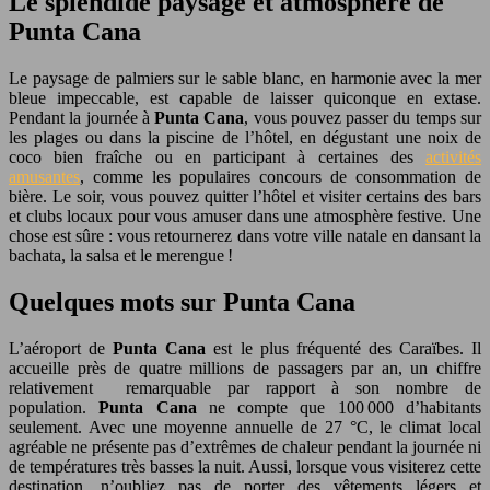
Le splendide paysage et atmosphère de
Punta Cana
Le paysage de palmiers sur le sable blanc, en harmonie avec la mer
bleue impeccable, est capable de laisser quiconque en extase.
Pendant la journée à
Punta Cana
, vous pouvez passer du temps sur
les plages ou dans la piscine de l’hôtel, en dégustant une noix de
coco bien fraîche ou en participant à certaines des
activités
amusantes
, comme les populaires concours de consommation de
bière. Le soir, vous pouvez quitter l’hôtel et visiter certains des bars
et clubs locaux pour vous amuser dans une atmosphère festive. Une
chose est sûre : vous retournerez dans votre ville natale en dansant la
bachata, la salsa et le merengue !
Quelques mots sur Punta Cana
L’aéroport de
Punta Cana
est le plus fréquenté des Caraïbes. Il
accueille près de quatre millions de passagers par an, un chiffre
relativement remarquable par rapport à son nombre de
population.
Punta Cana
ne compte que 100 000 d’habitants
seulement. Avec une moyenne annuelle de 27 °C, le climat local
agréable ne présente pas d’extrêmes de chaleur pendant la journée ni
de températures très basses la nuit. Aussi, lorsque vous visiterez cette
destination, n’oubliez pas de porter des vêtements légers et