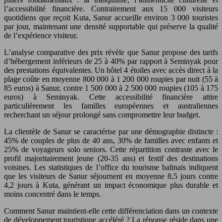
l’accessibilité financière. Contrairement aux 15 000 visiteurs
quotidiens que reçoit Kuta, Sanur accueille environ 3 000 touristes
par jour, maintenant une densité supportable qui préserve la qualité
de l’expérience visiteur.
L’analyse comparative des prix révèle que Sanur propose des tarifs
d’hébergement inférieurs de 25 à 40% par rapport à Seminyak pour
des prestations équivalentes. Un hôtel 4 étoiles avec accès direct à la
plage coûte en moyenne 800 000 à 1 200 000 roupies par nuit (55 à
85 euros) à Sanur, contre 1 500 000 à 2 500 000 roupies (105 à 175
euros) à Seminyak. Cette accessibilité financière attire
particulièrement les familles européennes et australiennes
recherchant un séjour prolongé sans compromettre leur budget.
La clientèle de Sanur se caractérise par une démographie distincte :
45% de couples de plus de 40 ans, 30% de familles avec enfants et
25% de voyageurs solo seniors. Cette répartition contraste avec le
profil majoritairement jeune (20-35 ans) et festif des destinations
voisines. Les statistiques de l’office du tourisme balinais indiquent
que les visiteurs de Sanur séjournent en moyenne 8,5 jours contre
4,2 jours à Kuta, générant un impact économique plus durable et
moins concentré dans le temps.
Comment Sanur maintient-elle cette différenciation dans un contexte
de développement touristique accéléré ? La réponse réside dans une