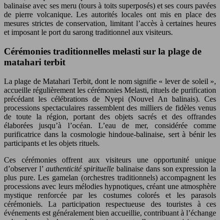
balinaise avec ses meru (tours à toits superposés) et ses cours pavées
de pierre volcanique. Les autorités locales ont mis en place des
mesures strictes de conservation, limitant l’accès à certaines heures
et imposant le port du sarong traditionnel aux visiteurs.
Cérémonies traditionnelles melasti sur la plage de
matahari terbit
La plage de Matahari Terbit, dont le nom signifie « lever de soleil »,
accueille régulièrement les cérémonies Melasti, rituels de purification
précédant les célébrations de Nyepi (Nouvel An balinais). Ces
processions spectaculaires rassemblent des milliers de fidèles venus
de toute la région, portant des objets sacrés et des offrandes
élaborées jusqu’à l’océan. L’eau de mer, considérée comme
purificatrice dans la cosmologie hindoue-balinaise, sert à bénir les
participants et les objets rituels.
Ces cérémonies offrent aux visiteurs une opportunité unique
d’observer l’
authenticité spirituelle
balinaise dans son expression la
plus pure. Les gamelan (orchestres traditionnels) accompagnent les
processions avec leurs mélodies hypnotiques, créant une atmosphère
mystique renforcée par les costumes colorés et les parasols
cérémoniels. La participation respectueuse des touristes à ces
événements est généralement bien accueillie, contribuant à l’échange