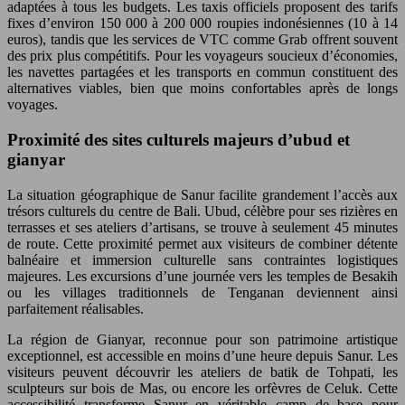
adaptées à tous les budgets. Les taxis officiels proposent des tarifs
fixes d’environ 150 000 à 200 000 roupies indonésiennes (10 à 14
euros), tandis que les services de VTC comme Grab offrent souvent
des prix plus compétitifs. Pour les voyageurs soucieux d’économies,
les navettes partagées et les transports en commun constituent des
alternatives viables, bien que moins confortables après de longs
voyages.
Proximité des sites culturels majeurs d’ubud et
gianyar
La situation géographique de Sanur facilite grandement l’accès aux
trésors culturels du centre de Bali. Ubud, célèbre pour ses rizières en
terrasses et ses ateliers d’artisans, se trouve à seulement 45 minutes
de route. Cette proximité permet aux visiteurs de combiner détente
balnéaire et immersion culturelle sans contraintes logistiques
majeures. Les excursions d’une journée vers les temples de Besakih
ou les villages traditionnels de Tenganan deviennent ainsi
parfaitement réalisables.
La région de Gianyar, reconnue pour son patrimoine artistique
exceptionnel, est accessible en moins d’une heure depuis Sanur. Les
visiteurs peuvent découvrir les ateliers de batik de Tohpati, les
sculpteurs sur bois de Mas, ou encore les orfèvres de Celuk. Cette
accessibilité transforme Sanur en véritable camp de base pour