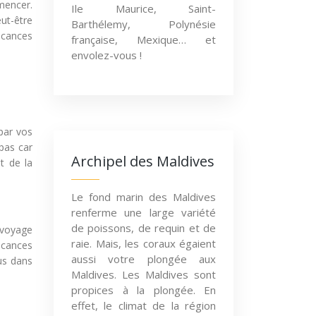
mmencer.
Ile Maurice, Saint-
ut-être
Barthélemy, Polynésie
acances
française, Mexique… et
envolez-vous !
par vos
pas car
Archipel des Maldives
t de la
Le fond marin des Maldives
renferme une large variété
de poissons, de requin et de
 voyage
raie. Mais, les coraux égaient
acances
aussi votre plongée aux
lus dans
Maldives. Les Maldives sont
propices à la plongée. En
effet, le climat de la région