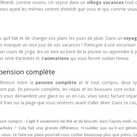
s fêtards comme voisins. Un séjour dans un
village vacances
tout 
nnes ayant les mêmes centres d’intérêt que vous et qui, comme vous,
 qu’il fait et de changer vos plans les jours de pluie. Dans un
voyag
pas manquer un seul jour de vos vacances ! Participer à une excursion
 un cours de yoga, lire un livre au bord de la piscine ou apprendre à 
série d’activités et d’
animations
qui vous feront oublier l’ennui.
t pension complète
fférence entre la
pension complète
et le tout compris, deux t
sont pas. En pension complète, les repas et les boissons sont inclus
fants vous demandent une glace ou un en-cas, vous serez facturé sépa
f frais sur la plage que vous siroterez avant d’aller dîner. Dans ce cas,
out compris : s’agit-il seulement de thé et de biscuits dans l’après-midi, ou 
whisky ? Cela fait une grande différence. N’oubliez pas qu’il est géné
 vous. Le faire sur place pourrait vous coûter beaucoup plus que prévu. Le