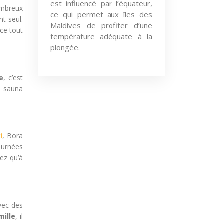
est influencé par l’équateur,
ombreux
ce qui permet aux îles des
nt seul.
Maldives de profiter d’une
nce tout
température adéquate à la
plongée.
ve
, c’est
au sauna
i
, Bora
ournées
ez qu’à
vec des
mille
, il