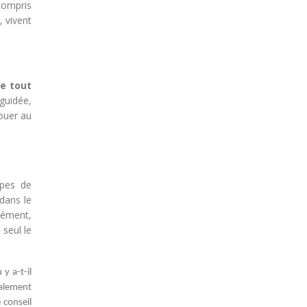
compris
 vivent
e tout
 guidée,
jouer au
ypes de
 dans le
rément,
 seul le
y a-t-il
ralement
 conseil