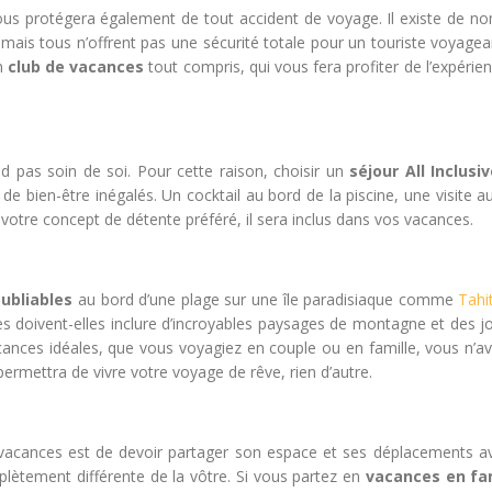
us protégera également de tout accident de voyage. Il existe de n
 mais tous n’offrent pas une sécurité totale pour un touriste voyagea
un
club de vacances
tout compris, qui vous fera profiter de l’expérie
d pas soin de soi. Pour cette raison, choisir un
séjour All Inclusi
 de bien-être inégalés. Un cocktail au bord de la piscine, une visite 
votre concept de détente préféré, il sera inclus dans vos vacances.
oubliables
au bord d’une plage sur une île paradisiaque comme
Tahit
es doivent-elles inclure d’incroyables paysages de montagne et des j
ances idéales, que vous voyagiez en couple ou en famille, vous n’av
permettra de vivre votre voyage de rêve, rien d’autre.
 vacances est de devoir partager son espace et ses déplacements a
ètement différente de la vôtre. Si vous partez en
vacances en fa