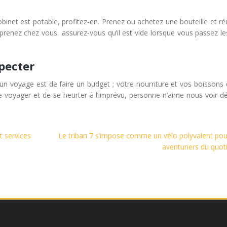
binet est potable, profitez-en. Prenez ou achetez une bouteille et réu
prenez chez vous, assurez-vous qu’il est vide lorsque vous passez les
specter
’un voyage est de faire un budget ; votre nourriture et vos boissons
de voyager et de se heurter à l’imprévu, personne n’aime nous voir d
t services
Le triban 7 s’impose comme un vélo polyvalent pou
aventuriers du quot