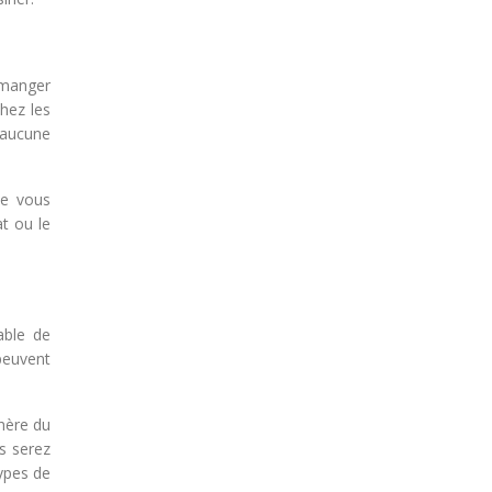
 manger
chez les
 aucune
ue vous
t ou le
able de
peuvent
chère du
us serez
ypes de