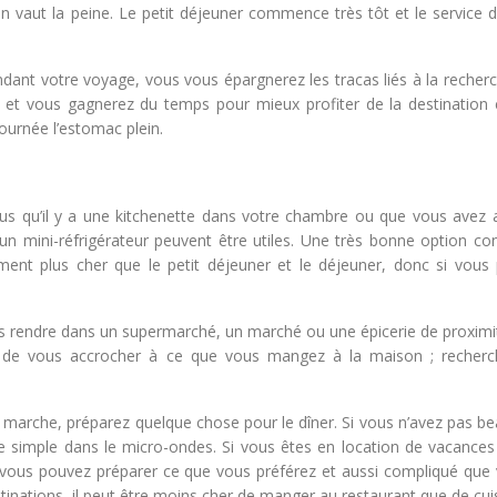
 en vaut la peine. Le petit déjeuner commence très tôt et le service 
ndant votre voyage, vous vous épargnerez les tracas liés à la recher
à et vous gagnerez du temps pour mieux profiter de la destination c
ournée l’estomac plein.
us qu’il y a une kitchenette dans votre chambre ou que vous avez 
 mini-réfrigérateur peuvent être utiles. Une très bonne option con
ment plus cher que le petit déjeuner et le déjeuner, donc si vous
s rendre dans un supermarché, un marché ou une épicerie de proximi
s de vous accrocher à ce que vous mangez à la maison ; recherc
 marche, préparez quelque chose pour le dîner. Si vous n’avez pas b
e simple dans le micro-ondes. Si vous êtes en location de vacances
 vous pouvez préparer ce que vous préférez et aussi compliqué que 
inations, il peut être moins cher de manger au restaurant que de cuis