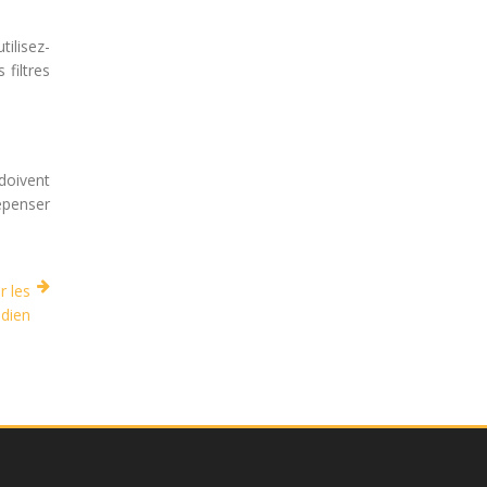
tilisez-
 filtres
 doivent
épenser
r les
idien