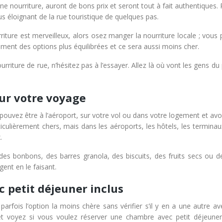
nne nourriture, auront de bons prix et seront tout à fait authentiques. 
éloignant de la rue touristique de quelques pas.
riture est merveilleux, alors osez manger la nourriture locale ; vous
ement des options plus équilibrées et ce sera aussi moins cher.
urriture de rue, n’hésitez pas à l’essayer. Allez là où vont les gens du
our votre voyage
uvez être à l’aéroport, sur votre vol ou dans votre logement et avoi
iculièrement chers, mais dans les aéroports, les hôtels, les terminau
.
s bonbons, des barres granola, des biscuits, des fruits secs ou de
nt en le faisant.
 petit déjeuner inclus
parfois l’option la moins chère sans vérifier s’il y en a une autre av
 et voyez si vous voulez réserver une chambre avec petit déjeuner 