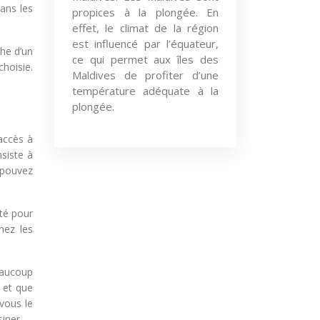
dans les
propices à la plongée. En
effet, le climat de la région
est influencé par l’équateur,
che d’un
ce qui permet aux îles des
hoisie.
Maldives de profiter d’une
température adéquate à la
plongée.
accès à
siste à
 pouvez
té pour
hez les
eaucoup
 et que
vous le
iner.