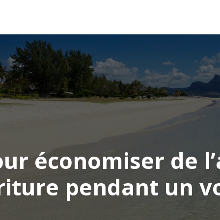
AFRIQUE
ASIE
AMÉRIQUE
EUROPE
our économiser de l’
riture pendant un v