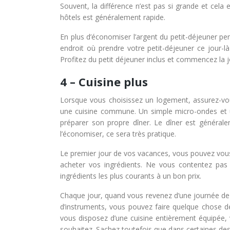
Souvent, la différence n’est pas si grande et cela
hôtels est généralement rapide.
En plus d’économiser l’argent du petit-déjeuner pe
endroit où prendre votre petit-déjeuner ce jour-l
Profitez du petit déjeuner inclus et commencez la j
4 – Cuisine plus
Lorsque vous choisissez un logement, assurez-vo
une cuisine commune. Un simple micro-ondes et un
préparer son propre dîner. Le dîner est générale
l’économiser, ce sera très pratique.
Le premier jour de vos vacances, vous pouvez vou
acheter vos ingrédients. Ne vous contentez pa
ingrédients les plus courants à un bon prix.
Chaque jour, quand vous revenez d’une journée de
d’instruments, vous pouvez faire quelque chose d
vous disposez d’une cuisine entièrement équipée,
souhaitez. Sachez toutefois que dans certaines dest