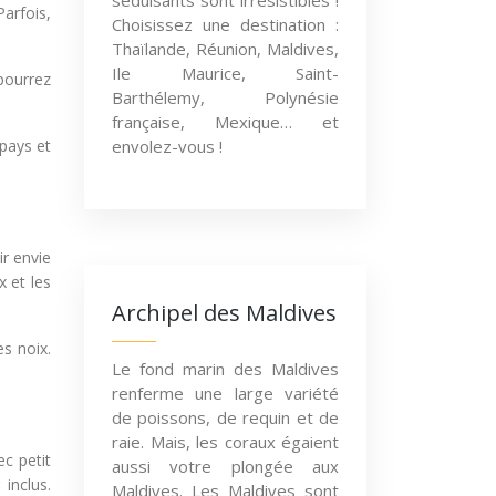
séduisants sont irrésistibles !
Parfois,
Choisissez une destination :
Thaïlande, Réunion, Maldives,
Ile Maurice, Saint-
 pourrez
Barthélemy, Polynésie
française, Mexique… et
 pays et
envolez-vous !
r envie
x et les
Archipel des Maldives
s noix.
Le fond marin des Maldives
renferme une large variété
de poissons, de requin et de
raie. Mais, les coraux égaient
ec petit
aussi votre plongée aux
inclus.
Maldives. Les Maldives sont