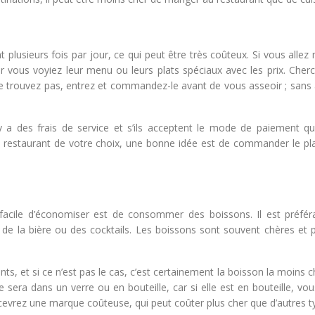
usieurs fois par jour, ce qui peut être très coûteux. Si vous allez
rer vous voyiez leur menu ou leurs plats spéciaux avec les prix. Cher
le trouvez pas, entrez et commandez-le avant de vous asseoir ; sans
y a des frais de service et s’ils acceptent le mode de paiement q
le restaurant de votre choix, une bonne idée est de commander le pla
cile d’économiser est de consommer des boissons. Il est préfér
, de la bière ou des cocktails. Les boissons sont souvent chères et 
ts, et si ce n’est pas le cas, c’est certainement la boisson la moins 
sera dans un verre ou en bouteille, car si elle est en bouteille, vo
evrez une marque coûteuse, qui peut coûter plus cher que d’autres t