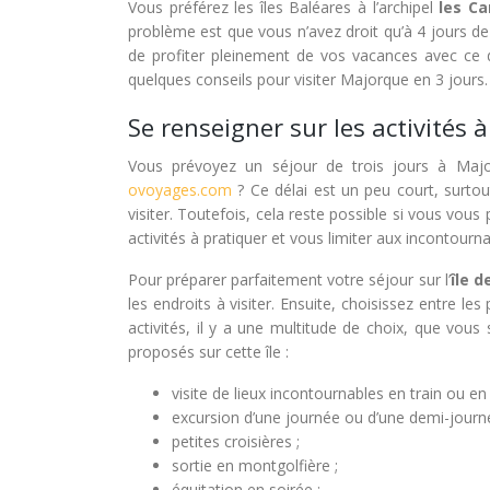
Vous préférez les îles Baléares à l’archipel
les Ca
problème est que vous n’avez droit qu’à 4 jours de co
de profiter pleinement de vos vacances avec ce 
quelques conseils pour visiter Majorque en 3 jours.
Se renseigner sur les activités 
Vous prévoyez un séjour de trois jours à Major
ovoyages.com
? Ce délai est un peu court, surtou
visiter. Toutefois, cela reste possible si vous vou
activités à pratiquer et vous limiter aux incontourn
Pour préparer parfaitement votre séjour sur l’
île 
les endroits à visiter. Ensuite, choisissez entre le
activités, il y a une multitude de choix, que vou
proposés sur cette île :
visite de lieux incontournables en train ou en 
excursion d’une journée ou d’une demi-journ
petites croisières ;
sortie en montgolfière ;
équitation en soirée ;