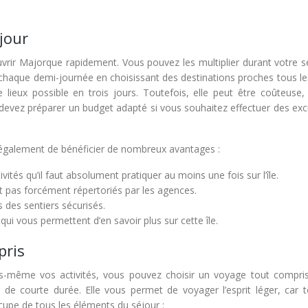
jour
vrir Majorque rapidement. Vous pouvez les multiplier durant votre sé
aque demi-journée en choisissant des destinations proches tous les
e lieux possible en trois jours. Toutefois, elle peut être coûteuse,
us devez préparer un budget adapté si vous souhaitez effectuer des ex
t également de bénéficier de nombreux avantages :
tés qu’il faut absolument pratiquer au moins une fois sur l’île.
nt pas forcément répertoriés par les agences.
des sentiers sécurisés.
 qui vous permettent d’en savoir plus sur cette île.
pris
-même vos activités, vous pouvez choisir un voyage tout compris
 de courte durée. Elle vous permet de voyager l’esprit léger, car t
ccupe de tous les éléments du séjour :