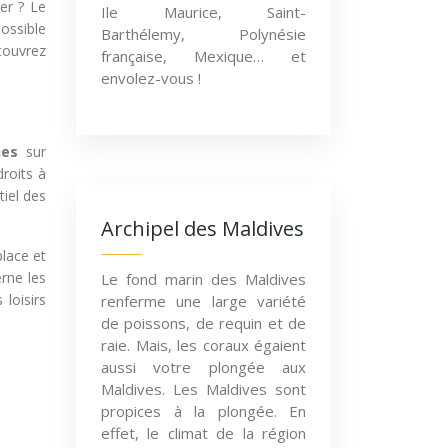
er ? Le
Ile Maurice, Saint-
possible
Barthélemy, Polynésie
couvrez
française, Mexique… et
envolez-vous !
ies
sur
droits à
tiel des
Archipel des Maldives
place et
erne les
Le fond marin des Maldives
loisirs
renferme une large variété
de poissons, de requin et de
raie. Mais, les coraux égaient
aussi votre plongée aux
Maldives. Les Maldives sont
propices à la plongée. En
effet, le climat de la région