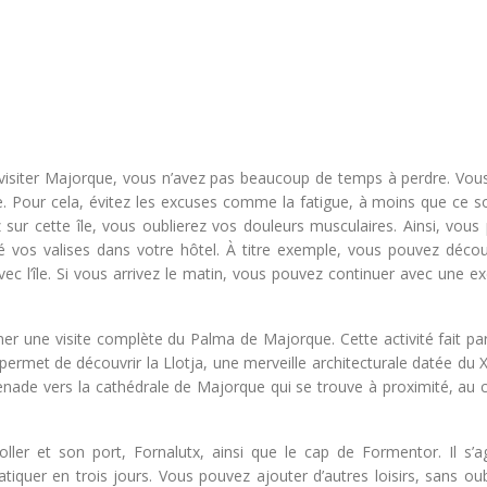
 visiter Majorque, vous n’avez pas beaucoup de temps à perdre. Vou
île. Pour cela, évitez les excuses comme la fatigue, à moins que ce s
ur cette île, vous oublierez vos douleurs musculaires. Ainsi, vous
 vos valises dans votre hôtel. À titre exemple, vous pouvez découv
ec l’île. Si vous arrivez le matin, vous pouvez continuer avec une e
 une visite complète du Palma de Majorque. Cette activité fait par
s permet de découvrir la Llotja, une merveille architecturale datée du
enade vers la cathédrale de Majorque qui se trouve à proximité, au 
ller et son port, Fornalutx, ainsi que le cap de Formentor. Il s’ag
iquer en trois jours. Vous pouvez ajouter d’autres loisirs, sans oub