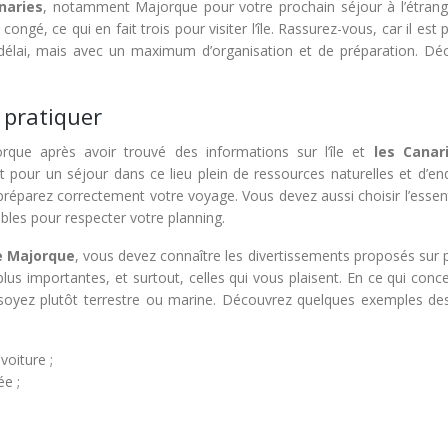
naries
, notamment Majorque pour votre prochain séjour à l’étrang
ngé, ce qui en fait trois pour visiter l’île. Rassurez-vous, car il est 
délai, mais avec un maximum d’organisation et de préparation. Dé
à pratiquer
que après avoir trouvé des informations sur l’île et
les Canar
t pour un séjour dans ce lieu plein de ressources naturelles et d’en
s préparez correctement votre voyage. Vous devez aussi choisir l’essen
ables pour respecter votre planning.
de Majorque
, vous devez connaître les divertissements proposés sur 
s plus importantes, et surtout, celles qui vous plaisent. En ce qui conc
s soyez plutôt terrestre ou marine. Découvrez quelques exemples des 
voiture ;
ée ;