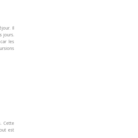
jour. Il
 jours.
 car les
cursions
. Cette
out est