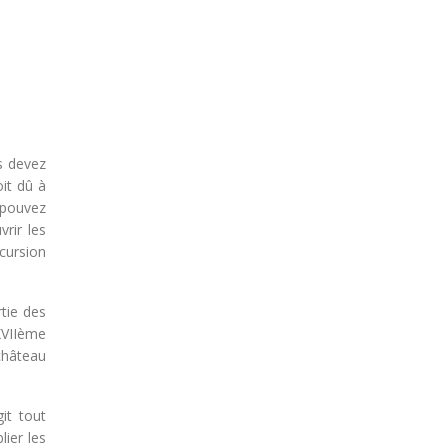
s devez
oit dû à
 pouvez
rir les
xcursion
tie des
 XVIIème
château
it tout
lier les