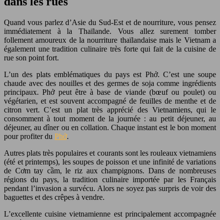
dans les rues
Quand vous parlez d’Asie du Sud-Est et de nourriture, vous pensez
immédiatement à la Thaïlande. Vous allez surement tomber
follement amoureux de la nourriture thaïlandaise mais le Vietnam a
également une tradition culinaire très forte qui fait de la cuisine de
rue son point fort.
L’un des plats emblématiques du pays est Phở. C’est une soupe
chaude avec des nouilles et des germes de soja comme ingrédients
principaux. Phở peut être à base de viande (bœuf ou poulet) ou
végétarien, et est souvent accompagné de feuilles de menthe et de
citron vert. C’est un plat très apprécié des Vietnamiens, qui le
consomment à tout moment de la journée : au petit déjeuner, au
déjeuner, au dîner ou en collation. Chaque instant est le bon moment
pour profiter du
Phở
.
Autres plats très populaires et courants sont les rouleaux vietnamiens
(été et printemps), les soupes de poisson et une infinité de variations
de Cơm tay cầm, le riz aux champignons. Dans de nombreuses
régions du pays, la tradition culinaire importée par les Français
pendant l’invasion a survécu. Alors ne soyez pas surpris de voir des
baguettes et des crêpes à vendre.
L’excellente cuisine vietnamienne est principalement accompagnée