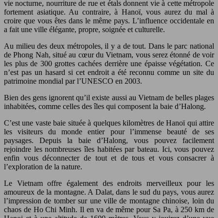
vie nocturne, nourriture de rue et étals donnent vie à cette métropole
fortement asiatique. Au contraire, à Hanoï, vous aurez du mal à
croire que vous êtes dans le même pays. L’influence occidentale en
a fait une ville élégante, propre, soignée et culturelle.
Au milieu des deux métropoles, il y a de tout. Dans le parc national
de Phong Nah, situé au cœur du Vietnam, vous serez étonné de voir
les plus de 300 grottes cachées derrière une épaisse végétation. Ce
n’est pas un hasard si cet endroit a été reconnu comme un site du
patrimoine mondial par l’UNESCO en 2003.
Bien des gens ignorent qu’il existe aussi au Vietnam de belles plages
inhabitées, comme celles des îles qui composent la baie d’Halong.
C’est une vaste baie située à quelques kilomètres de Hanoï qui attire
les visiteurs du monde entier pour l’immense beauté de ses
paysages. Depuis la baie d’Halong, vous pouvez facilement
rejoindre les nombreuses îles habitées par bateau. Ici, vous pouvez
enfin vous déconnecter de tout et de tous et vous consacrer à
l’exploration de la nature.
Le Vietnam offre également des endroits merveilleux pour les
amoureux de la montagne. A Dalat, dans le sud du pays, vous aurez
l’impression de tomber sur une ville de montagne chinoise, loin du
chaos de Ho Chi Minh. Il en va de même pour Sa Pa, à 250 km de