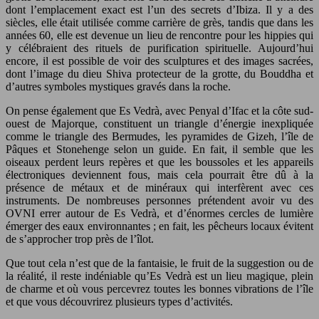
dont l’emplacement exact est l’un des secrets d’Ibiza. Il y a des
siècles, elle était utilisée comme carrière de grès, tandis que dans les
années 60, elle est devenue un lieu de rencontre pour les hippies qui
y célébraient des rituels de purification spirituelle. Aujourd’hui
encore, il est possible de voir des sculptures et des images sacrées,
dont l’image du dieu Shiva protecteur de la grotte, du Bouddha et
d’autres symboles mystiques gravés dans la roche.
On pense également que Es Vedrà, avec Penyal d’Ifac et la côte sud-
ouest de Majorque, constituent un triangle d’énergie inexpliquée
comme le triangle des Bermudes, les pyramides de Gizeh, l’île de
Pâques et Stonehenge selon un guide. En fait, il semble que les
oiseaux perdent leurs repères et que les boussoles et les appareils
électroniques deviennent fous, mais cela pourrait être dû à la
présence de métaux et de minéraux qui interfèrent avec ces
instruments. De nombreuses personnes prétendent avoir vu des
OVNI errer autour de Es Vedrà, et d’énormes cercles de lumière
émerger des eaux environnantes ; en fait, les pêcheurs locaux évitent
de s’approcher trop près de l’îlot.
Que tout cela n’est que de la fantaisie, le fruit de la suggestion ou de
la réalité, il reste indéniable qu’Es Vedrà est un lieu magique, plein
de charme et où vous percevrez toutes les bonnes vibrations de l’île
et que vous découvrirez plusieurs types d’activités.