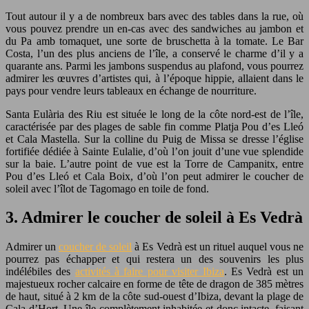
Tout autour il y a de nombreux bars avec des tables dans la rue, où
vous pouvez prendre un en-cas avec des sandwiches au jambon et
du Pa amb tomaquet, une sorte de bruschetta à la tomate. Le Bar
Costa, l’un des plus anciens de l’île, a conservé le charme d’il y a
quarante ans. Parmi les jambons suspendus au plafond, vous pourrez
admirer les œuvres d’artistes qui, à l’époque hippie, allaient dans le
pays pour vendre leurs tableaux en échange de nourriture.
Santa Eulària des Riu est située le long de la côte nord-est de l’île,
caractérisée par des plages de sable fin comme Platja Pou d’es Lleó
et Cala Mastella. Sur la colline du Puig de Missa se dresse l’église
fortifiée dédiée à Sainte Eulalie, d’où l’on jouit d’une vue splendide
sur la baie. L’autre point de vue est la Torre de Campanitx, entre
Pou d’es Lleó et Cala Boix, d’où l’on peut admirer le coucher de
soleil avec l’îlot de Tagomago en toile de fond.
3. Admirer le coucher de soleil à Es Vedrà
Admirer un
coucher de soleil
à Es Vedrà est un rituel auquel vous ne
pourrez pas échapper et qui restera un des souvenirs les plus
indélébiles des
activités à faire pour visiter Ibiza
. Es Vedrà est un
majestueux rocher calcaire en forme de tête de dragon de 385 mètres
de haut, situé à 2 km de la côte sud-ouest d’Ibiza, devant la plage de
Cala d’Hort. Une île complètement inhabitée et donc intacte, faisant