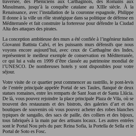
traversée, des Phéniciens aux Carthaginois, des Romains aux
Musulmans, jusqu’à la conquête catalane au XIIIe siècle. À la
Renaissance, avec l’installation de la couronne espagnole, Philippe
II donne à la ville un rôle stratégique dans sa politique de défense en
Méditerranée et fait construire la forteresse pour défendre la Ciudad
Alta des attaques des pirates.
La conception ambitieuse des murs a été confiée à l’ingénieur italien
Giovanni Battista Calvi, et les puissants murs défensifs que nous
voyons encore aujourd’hui, avec ceux de Carthagène des Indes,
représentent le meilleur exemple de conservation en Méditerranée,
ce qui lui a valu en 1999 d’être classée au patrimoine mondial de
l’UNESCO. De nombreuses hotels y sont disponibles pour votre
séjour.
Votre visite de ce quartier peut commencer au rastrillo, le pont-levis
de l’entrée principale appelée Portal de ses Taules, flanqué de deux
statues romaines, entre les remparts de Sant Joan et de Santa Llúcia.
De là, vous pouvez rejoindre la place principale Plaza de Vila, où se
trouvent des restaurants et des bistrots, des galeries d’art et des
boutiques de souvenirs où vous pouvez acheter des robes blanches
typiques de sangallo, des sacs de paille, des colliers et des bijoux,
tous fabriqués à la main par des artisans locaux. Les autres entrées
sont le Portal Nou près du parc Reina Sofia, la Portella de Sella et le
Portal de Soto es Fosc.