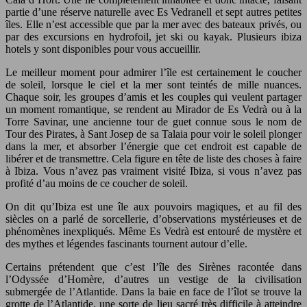
partie d’une réserve naturelle avec Es Vedranell et sept autres petites
îles. Elle n’est accessible que par la mer avec des bateaux privés, ou
par des excursions en hydrofoil, jet ski ou kayak. Plusieurs ibiza
hotels y sont disponibles pour vous accueillir.
Le meilleur moment pour admirer l’île est certainement le coucher
de soleil, lorsque le ciel et la mer sont teintés de mille nuances.
Chaque soir, les groupes d’amis et les couples qui veulent partager
un moment romantique, se rendent au Mirador de Es Vedrà ou à la
Torre Savinar, une ancienne tour de guet connue sous le nom de
Tour des Pirates, à Sant Josep de sa Talaia pour voir le soleil plonger
dans la mer, et absorber l’énergie que cet endroit est capable de
libérer et de transmettre. Cela figure en tête de liste des choses à faire
à Ibiza. Vous n’avez pas vraiment visité Ibiza, si vous n’avez pas
profité d’au moins de ce coucher de soleil.
On dit qu’Ibiza est une île aux pouvoirs magiques, et au fil des
siècles on a parlé de sorcellerie, d’observations mystérieuses et de
phénomènes inexpliqués. Même Es Vedrà est entouré de mystère et
des mythes et légendes fascinants tournent autour d’elle.
Certains prétendent que c’est l’île des Sirènes racontée dans
l’Odyssée d’Homère, d’autres un vestige de la civilisation
submergée de l’Atlantide. Dans la baie en face de l’îlot se trouve la
grotte de l’Atlantide, une sorte de lieu sacré très difficile à atteindre