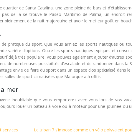
 le quartier de Santa Catalina, une zone pleine de bars et d’établisse
es pas de là se trouve le Paseo Marítimo de Palma, un endroit re
er pleinement de la nuit majorquine et avoir le meilleur goût en bouc
s
re de pratique du sport. Que vous aimiez les sports nautiques ou tou
nde variété d’options. Outre les sports nautiques typiques et consoli
le surf déjà très populaire, vous pouvez également ajouter d’autres spo
alement de nombreuses possibilités d’escalade et de randonnée dans la 
ge envie de faire du sport dans un espace clos spécialisé dans le f
salles de sport climatisées que Majorque a à offrir.
la mer
uvenir inoubliable que vous emporterez avec vous lors de vos vac
toujours louer un bateau à voile ou à moteur pour une journée ou u
t services
Le triban 7 s’impose comme un vélo polyvalent pou