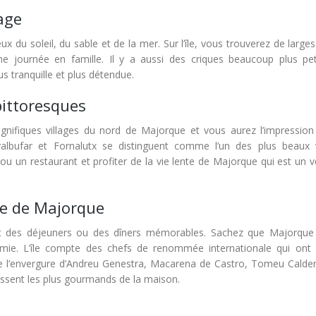
age
 du soleil, du sable et de la mer. Sur l’île, vous trouverez de large
une journée en famille. Il y a aussi des criques beaucoup plus pet
s tranquille et plus détendue.
pittoresques
nifiques villages du nord de Majorque et vous aurez l’impression 
lbufar et Fornalutx se distinguent comme l’un des plus beaux v
 un restaurant et profiter de la vie lente de Majorque qui est un vé
ue de Majorque
ont des déjeuners ou des dîners mémorables. Sachez que Majorque
omie. L’île compte des chefs de renommée internationale qui ont 
 de l’envergure d’Andreu Genestra, Macarena de Castro, Tomeu Calde
vissent les plus gourmands de la maison.