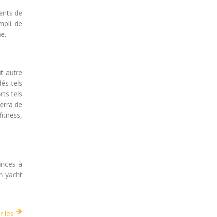
ments de
mpli de
he.
t autre
dés tels
rts tels
Serra de
itness,
ances à
n yacht
r les