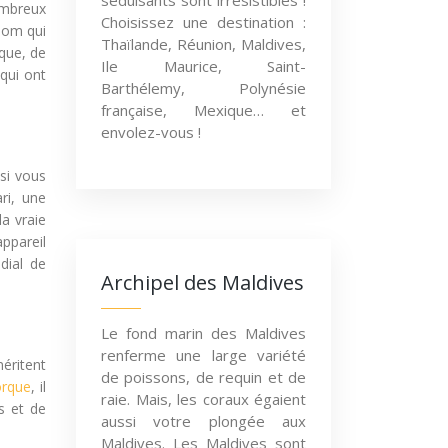
séduisants sont irrésistibles !
ombreux
Choisissez une destination :
enom qui
Thaïlande, Réunion, Maldives,
ique, de
Ile Maurice, Saint-
qui ont
Barthélemy, Polynésie
française, Mexique… et
envolez-vous !
si vous
ri, une
a vraie
appareil
dial de
Archipel des Maldives
Le fond marin des Maldives
renferme une large variété
méritent
de poissons, de requin et de
orque
, il
raie. Mais, les coraux égaient
s et de
aussi votre plongée aux
Maldives. Les Maldives sont