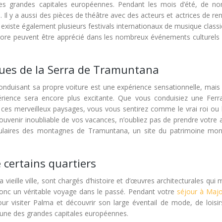
des grandes capitales européennes. Pendant les mois d’été, de n
 Il y a aussi des pièces de théâtre avec des acteurs et actrices de r
 il existe également plusieurs festivals internationaux de musique class
ncore peuvent être apprécié dans les nombreux événements culturels 
 rues de la Serra de Tramuntana
onduisant sa propre voiture est une expérience sensationnelle, mais 
érience sera encore plus excitante. Que vous conduisiez une Ferra
ces merveilleux paysages, vous vous sentirez comme le vrai roi ou l
souvenir inoubliable de vos vacances, n’oubliez pas de prendre votre 
ulaires des montagnes de Tramuntana, un site du patrimoine mon
 certains quartiers
ieille ville, sont chargés d’histoire et d’œuvres architecturales qui 
onc un véritable voyage dans le passé. Pendant votre
séjour à Maj
ur visiter Palma et découvrir son large éventail de mode, de loisir
, l’une des grandes capitales européennes.